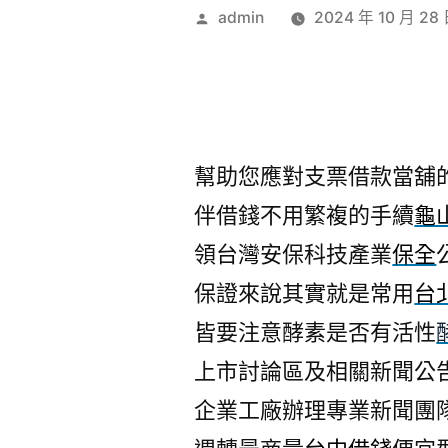
作
admin
2024 年 10 月 28
者:
幫助您應對支票借款當舖
伴借錢不用繁複的手續
龜
領台灣安保科技產業
保全
保證來說其實就是常用
台
皆要注意酵素是否有活性
上市討論區及相關新聞公
企業工廠辦理專業新聞團