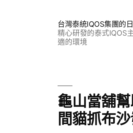
跳
至
台灣泰統IQOS集團的
主
精心研發的泰式IQO
要
適的環境
內
容
龜山當舖幫
間貓抓布沙