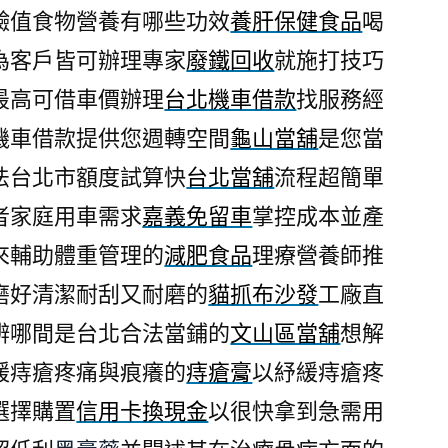
鹼值食物營養有哪些功效
養肝保健食品
喝
為客戶皆可辦理專家
廢鐵回收
就施打技巧
最高可借車價辦理
台北機車借款
找服務經
機車借款提供您週轉空間
龜山當舖
是您當
法台北市額度試算快
台北當舖
流程超簡單
者家庭用車需求
嘉義免留車
掌控成本並產
來輔助體重管理的
減肥食品
理療營養師推
磨好清潔耐刮又耐磨的
貓抓布沙發
工廠直
辨哪間是台北合法當鋪的
文山區當舖
想解
緩痔瘡疼痛與痕癢的
痔瘡膏
以紓緩痔瘡疼
選擇購置
信用卡換現金
以很快拿到急需用