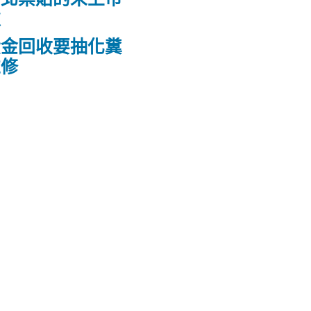
款
黃金回收要抽化糞
維修