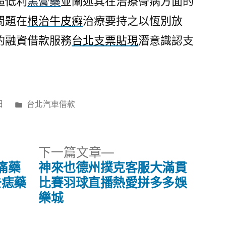
超低利
黑膏藥
並闡述其在治療骨病方面的
問題在
根治牛皮癬
治療要持之以恆別放
的融資借款服務
台北支票貼現
潛意識認支
分
日
台北汽車借款
類:
下
下一篇文章
一
痛藥
神來也德州撲克客服大滿貫
篇
去痣藥
比賽羽球直播熱愛拼多多娛
文
樂城
章: