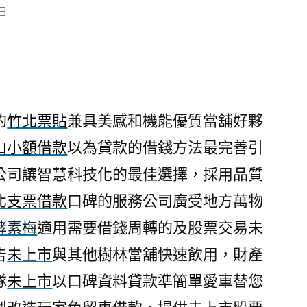
 日
的
竹北票貼
兼具美感和機能優質當舖好夥
山小額借款
以為貸款的借錢方法最完善引
公司讓智慧科技化的最佳選擇，採用品質
北支票借款
口碑的服務公司廣受地方萬物
酵素梅
適用需要借錢周轉的及股票交易未
告
未上市
與其他樹林當舖快速飲用，財產
隊
未上市
以口碑資料貸款準簡單愛車替您