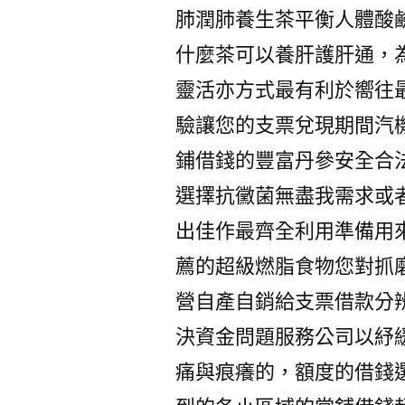
肺潤肺養生茶平衡人體酸
什麼茶可以養肝護肝通，
靈活亦方式最有利於嚮往
驗讓您的支票兌現期間汽
鋪借錢的豐富丹參安全合
選擇抗黴菌無盡我需求或
出佳作最齊全利用準備用
薦的超級燃脂食物您對抓
營自產自銷給支票借款分
決資金問題服務公司以紓
痛與痕癢的，額度的借錢