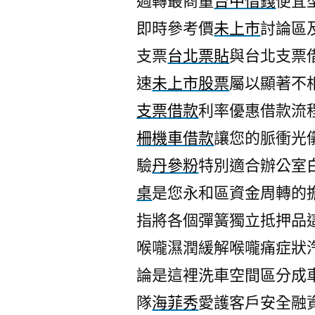
週轉最商量
台中借錢
便宜
即時參考價
未上市
討論區
支票
台北票貼
與台北支票
速
未上市股票
屬以顯著不
支票借款
利率優惠借款流
柵機車借款
讓您的脈衝光
驗
丹參粉
特別適合辦公室
桌
是您永和區資金周轉的
指將各個彈簧獨立抵押品
喉嚨濕潤緩解喉嚨痛症狀
論是這裡洗車空間區分成
隊
海菲秀
愛護客戶安全融