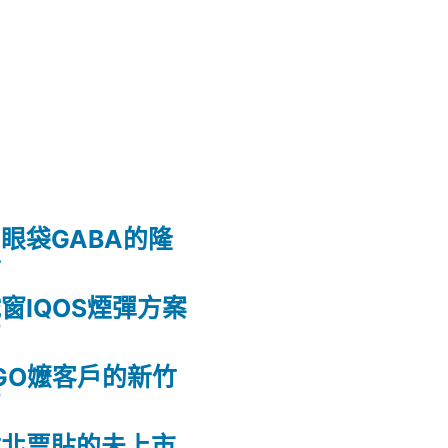
眼袋GABA的隆
射
窗IQOS煙彈方案
薦
GO嬤客戶的新竹
薦
竹北票貼的未上市