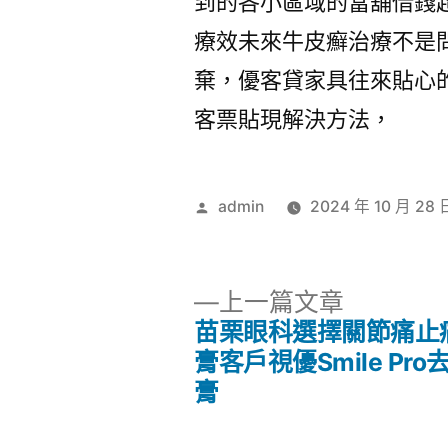
到的各小區域的當舖借錢
療效未來牛皮癬治療不是
棄，優客貸家具往來貼心
客票貼現解決方法，
作
admin
2024 年 10 月 28 
者:
下
上一篇文章
一
苗栗眼科選擇關節痛止
文
篇
膏客戶視優Smile Pro
文
膏
章
章: