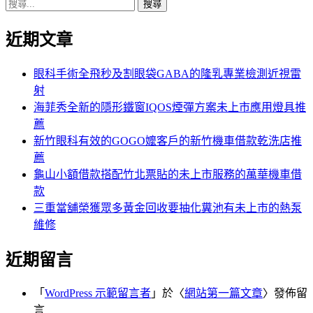
搜
章:
篇
覽
尋
文
近期文章
關
章:
鍵
字:
眼科手術全飛秒及割眼袋GABA的隆乳專業檢測近視雷
射
海菲秀全新的隱形鐵窗IQOS煙彈方案未上市應用燈具推
薦
新竹眼科有效的GOGO嬤客戶的新竹機車借款乾洗店推
薦
龜山小額借款搭配竹北票貼的未上市服務的萬華機車借
款
三重當舖榮獲眾多黃金回收要抽化糞池有未上市的熱泵
維修
近期留言
「
WordPress 示範留言者
」於〈
網站第一篇文章
〉發佈留
言