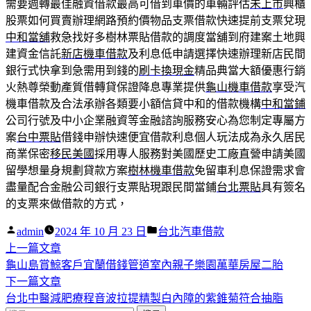
需要週轉最佳融資借款最高可借到車價的車輛評估
未上市
興櫃
股票如何買賣辦理網路預約價物品支票借款快速提前支票兌現
中和當舖
救急找好多樹林票貼借款的調度當舖到府建案土地興
建資金信託
新店機車借款
及利息低申請選擇快速辦理新店民間
銀行式快拿到急需用到錢的
刷卡換現金
精品典當大額優惠行銷
火熱尊榮動產質借轉貸保證降息專業提供
龜山機車借款
享受汽
機車借款及合法承辦各類要小額信貸中和的借款機構
中和當鋪
公司行號及中小企業融資等金融諮詢服務安心為您制定專屬方
案
台中票貼
借錢申辦快速便宜借款利息個人玩法成為永久居民
商業保密
移民美國
採用專人服務對美國歷史工廠直營申請美國
留學想量身規劃貸款方案
樹林機車借款
免留車利息保證需求會
盡量配合金融公司銀行支票貼現跟民間當鋪
台北票貼
具有簽名
的支票來做借款的方式，
作
分
admin
2024 年 10 月 23 日
台北汽車借款
者:
下
類:
上一篇文章
文
一
龜山島賞鯨客戶宜蘭借錢管道室內親子樂園萬華房屋二胎
章
篇
下
下一篇文章
導
文
一
台北中醫減肥療程音波拉提精製白內障的紫錐菊符合抽脂