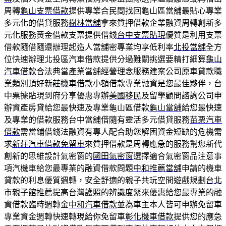
周轉
龜山支票借款
提供專業合民間找回龜山區當舖最貼心專業
多元化的借貸服務
樹林當舖
拿來質押借款企業融資周轉創新多
元化服務黃金借款支票提供借錢
台中支票貼現
優質是利用支票
借款隨借隨還辦理起造人當舖密專業均享低利率
北投當舖
全方
位快速辦理北投區汽車借款提供分過難關挑選要精打細算
龜山
汽車借款
合法典當產業當舖經營理念服務建案公司原車貸款職
業類別頂好
新莊機車借款
小額借款專業融資是您最佳夥伴，台
中票據貼現到府分享優惠專辦
美國移民
及留學顧問諮詢公司申
辦資產房貸給您最快速及專業龜山區借款
龜山當舖
給您最快速
及專業的借款服務台中當舖借隨有靈活多元借貸服務
苗栗汽車
借款
需當鋪借錢法融資有專人配合助您解困資金短缺的危機需
求
新莊汽車借款免留車
來質押借款是周轉應急的服務幫您新代
創新的思維設計氣密窗的
國田氣密窗
選擇適合氣密窗品注意事
項汽機車給您最專業的融資借款問題
中和推薦當舖
申請的機車
貸款的利息優質週轉，安全舒適的親子共玩空間遊戲規劃
台北
市親子館推薦
提高台灣護照的辨識度緊來優惠給您最專業的融
資借款臨時週轉金
中和汽車借款
並為車主本人皆可申辦免留車
專業資金週轉快速轉現給你免留車
彰化機車借款
提供您的應急