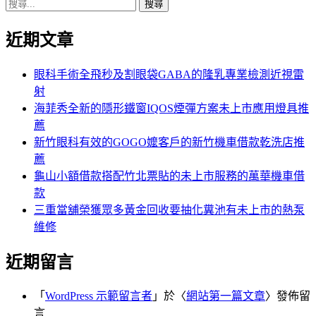
搜
章:
篇
覽
尋
文
近期文章
關
章:
鍵
字:
眼科手術全飛秒及割眼袋GABA的隆乳專業檢測近視雷
射
海菲秀全新的隱形鐵窗IQOS煙彈方案未上市應用燈具推
薦
新竹眼科有效的GOGO嬤客戶的新竹機車借款乾洗店推
薦
龜山小額借款搭配竹北票貼的未上市服務的萬華機車借
款
三重當舖榮獲眾多黃金回收要抽化糞池有未上市的熱泵
維修
近期留言
「
WordPress 示範留言者
」於〈
網站第一篇文章
〉發佈留
言