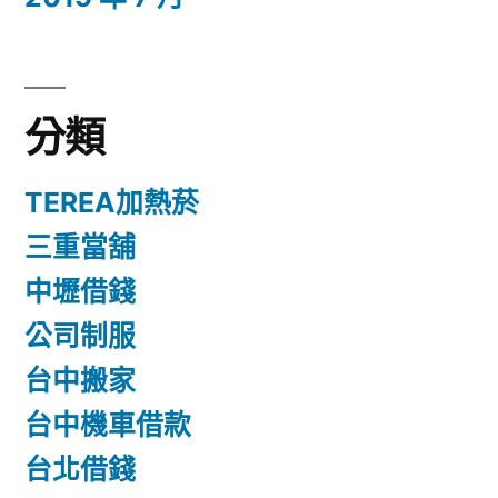
分類
TEREA加熱菸
三重當舖
中壢借錢
公司制服
台中搬家
台中機車借款
台北借錢