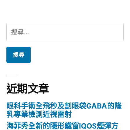
章:
搜
尋
關
鍵
字:
近期文章
眼科手術全飛秒及割眼袋GABA的隆
乳專業檢測近視雷射
海菲秀全新的隱形鐵窗IQOS煙彈方