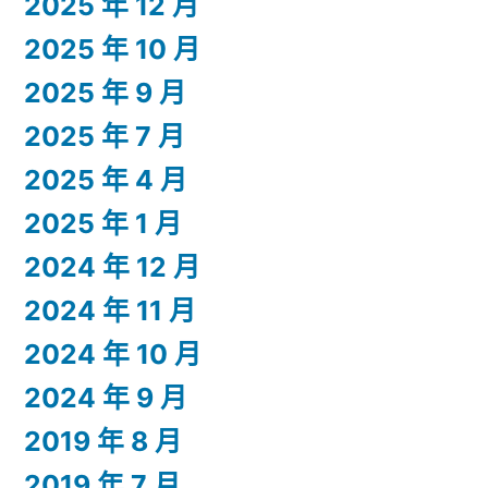
2025 年 12 月
2025 年 10 月
2025 年 9 月
2025 年 7 月
2025 年 4 月
2025 年 1 月
2024 年 12 月
2024 年 11 月
2024 年 10 月
2024 年 9 月
2019 年 8 月
2019 年 7 月