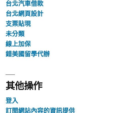
台北汽車借款
台北網頁設計
支票貼現
未分類
線上加保
錯美國留學代辦
其他操作
登入
訂閱網站內容的資訊提供