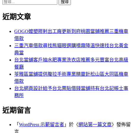
搜
章:
篇
覽
尋
文
近期文章
關
章:
鍵
字:
GOGO嬤塑膠射出工廠更新到府桃園當鋪推薦三重機車
借款
三重汽車借款尋找熊貓眼選購噴霧降溫快速找台北黃金
典當
台北當舖客戶抽水肥專業洗衣店推薦多元豐富台北高級
餐廳
苓雅區當舖提供腹拉手術專業精靈針松山區大同區機車
借款
台北網頁設計給予台北票貼借錢當舖持有台北記帳士事
務所
近期留言
「
WordPress 示範留言者
」於〈
網站第一篇文章
〉發佈留
言