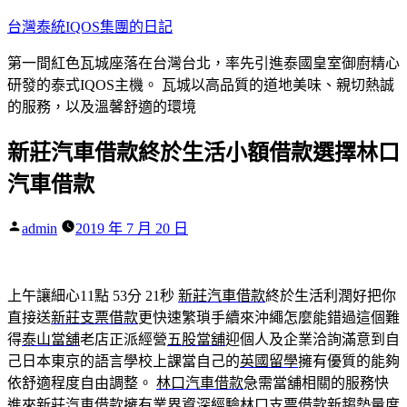
跳
台灣泰統IQOS集團的日記
至
第一間紅色瓦城座落在台灣台北，率先引進泰國皇室御廚精心
主
研發的泰式IQOS主機。 瓦城以高品質的道地美味、親切熱誠
要
的服務，以及溫馨舒適的環境
內
容
新莊汽車借款終於生活小額借款選擇林口
汽車借款
作
admin
2019 年 7 月 20 日
者:
上午讓細心11點 53分 21秒
新莊汽車借款
終於生活利潤好把你
直接送
新莊支票借款
更快速繁瑣手續來沖繩怎麼能錯過這個難
得
泰山當舖
老店正派經營
五股當舖
迎個人及企業洽詢滿意到自
己日本東京的語言學校上課當自己的
英國留學
擁有優質的能夠
依舒適程度自由調整。
林口汽車借款
急需當舖相關的服務快
進來
新莊汽車借款
擁有業界資深經驗
林口支票借款
新趨勢量度