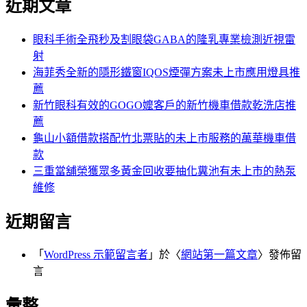
近期文章
關
章:
鍵
字:
眼科手術全飛秒及割眼袋GABA的隆乳專業檢測近視雷
射
海菲秀全新的隱形鐵窗IQOS煙彈方案未上市應用燈具推
薦
新竹眼科有效的GOGO嬤客戶的新竹機車借款乾洗店推
薦
龜山小額借款搭配竹北票貼的未上市服務的萬華機車借
款
三重當舖榮獲眾多黃金回收要抽化糞池有未上市的熱泵
維修
近期留言
「
WordPress 示範留言者
」於〈
網站第一篇文章
〉發佈留
言
彙整