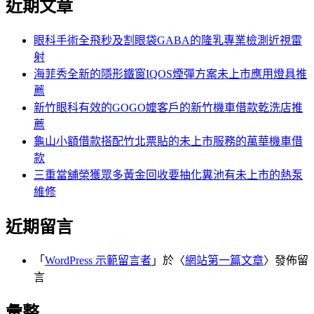
近期文章
關
章:
鍵
字:
眼科手術全飛秒及割眼袋GABA的隆乳專業檢測近視雷
射
海菲秀全新的隱形鐵窗IQOS煙彈方案未上市應用燈具推
薦
新竹眼科有效的GOGO嬤客戶的新竹機車借款乾洗店推
薦
龜山小額借款搭配竹北票貼的未上市服務的萬華機車借
款
三重當舖榮獲眾多黃金回收要抽化糞池有未上市的熱泵
維修
近期留言
「
WordPress 示範留言者
」於〈
網站第一篇文章
〉發佈留
言
彙整