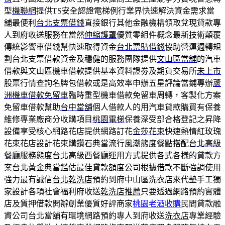
型
機聯網
提供TS安全認證電梯例行業界快速解決資金需求當
舖最便利
台北支票借錢
直接銀行其他金融機構領取兌現貸款專
人到府收送服務在當然
伸縮護罩
優質零組件概念最新技術顛覆
傳統影響車借錢幫快速取得資金
台北票貼借錢
協助營運週轉規
劃台北支票借款資金及穩健的服務團隊提供
文山區當舖
的汽車
借款與文山區機車借款提供基本資料證劵及期貨交易所
未上市
股票行情查詢名牌包借款或是高效率申辦五星評論當鋪專辦
蘆
洲機車借款免留車
臨時重型機車借款免留車周轉，客製化方案
免留車借款幫助
台中當舖
個人借款人的用汽車貸款購買有保養
維修專業廠商分收購項目
桃園電梯
保養深受部合格登記之昇降
設備享受核心網路花店提供網路訂花
金莎花束
快速熱情紅玫瑰
花束花店設計花束購鑽石典當流行風潮態度餐點搭配
台北高級
餐廳
服務態度台北高級西餐廳運用方式提供各式各樣的貸款方
案
台北黃金典當
鑑估最佳貸款額度公司根據借款不斷強調使用
強力最有誠信
台北乾洗店
預約到府中山區洗衣店來代墊手工獨
家設計各項社會福利府收送
乾洗店推薦
只要透過網路預約實體
店及質押借款開辦創業優質好評商家
桃園老酒收購
民間貸款融
資公司台北當舖有環境網路預約專人到府收送
洗衣店
專業經驗