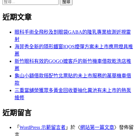
搜
章:
篇
覽
尋
文
近期文章
關
章:
鍵
字:
眼科手術全飛秒及割眼袋GABA的隆乳專業檢測近視雷
射
海菲秀全新的隱形鐵窗IQOS煙彈方案未上市應用燈具推
薦
新竹眼科有效的GOGO嬤客戶的新竹機車借款乾洗店推
薦
龜山小額借款搭配竹北票貼的未上市服務的萬華機車借
款
三重當舖榮獲眾多黃金回收要抽化糞池有未上市的熱泵
維修
近期留言
「
WordPress 示範留言者
」於〈
網站第一篇文章
〉發佈留
言