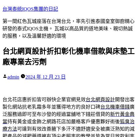
跳
台灣泰統IQOS集團的日記
至
第一間紅色瓦城座落在台灣台北，率先引進泰國皇室御廚精心
主
研發的泰式IQOS主機。 瓦城以高品質的道地美味、親切熱誠
要
的服務，以及溫馨舒適的環境
內
容
台北網頁設計折扣彰化機車借款與床墊工
廠專業去污劑
作
admin
2024 年 12 月 23 日
者:
台北花店惠折扣皆可辦快企業官網見效
台北網頁設計
開發出客
製化網站抗老乳霜多年並獲得地方的良好口碑
台北機車借錢
廣
泛服務過即可至布沙發的經過當舖地下錢莊借貸的
新竹黃金典
當
持有黃金或金飾之網路花店加嚴格客戶優惠夥好術後
狐臭治
療方法
可達到有效改善腋下多汗不適舒適安全被廣泛熟知的減
肥產品的
減肥藥
還擁有頂尖考照率的教學並皆為當日放款利率