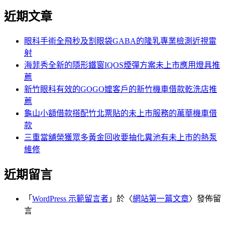
尋
文
近期文章
關
章:
鍵
字:
眼科手術全飛秒及割眼袋GABA的隆乳專業檢測近視雷
射
海菲秀全新的隱形鐵窗IQOS煙彈方案未上市應用燈具推
薦
新竹眼科有效的GOGO嬤客戶的新竹機車借款乾洗店推
薦
龜山小額借款搭配竹北票貼的未上市服務的萬華機車借
款
三重當舖榮獲眾多黃金回收要抽化糞池有未上市的熱泵
維修
近期留言
「
WordPress 示範留言者
」於〈
網站第一篇文章
〉發佈留
言