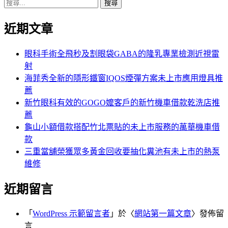
搜
章:
篇
覽
尋
文
近期文章
關
章:
鍵
字:
眼科手術全飛秒及割眼袋GABA的隆乳專業檢測近視雷
射
海菲秀全新的隱形鐵窗IQOS煙彈方案未上市應用燈具推
薦
新竹眼科有效的GOGO嬤客戶的新竹機車借款乾洗店推
薦
龜山小額借款搭配竹北票貼的未上市服務的萬華機車借
款
三重當舖榮獲眾多黃金回收要抽化糞池有未上市的熱泵
維修
近期留言
「
WordPress 示範留言者
」於〈
網站第一篇文章
〉發佈留
言