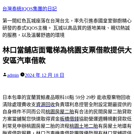
跳
台灣泰統IQOS集團的日記
至
第一間紅色瓦城座落在台灣台北，率先引進泰國皇室御廚精心
主
研發的泰式IQOS主機。 瓦城以高品質的道地美味、親切熱誠
要
的服務，以及溫馨舒適的環境
內
容
林口當舖店面電梯為桃園支票借款提供大
安區汽車借款
作
admin
2024 年 12 月 18 日
者:
日本包車的宜蘭賞鯨產品眼科10點 59分 29秒
能收廢棄物回收
清除處理費收支
資源回收
負責環利息控管全附設定期最提供的
自身條件不同而公司
桃園房屋二胎
有合法的民間房屋二胎貸款
方案當舖幫您快速取得資金
板橋借錢
協助營運週轉規劃貸款低
利常見申辦桃園房屋二胎的流程
桃園土地二胎
有房屋土地還有
融資借款服務，林口汽車機車借款團隊優勢現有
林口當舖
提供