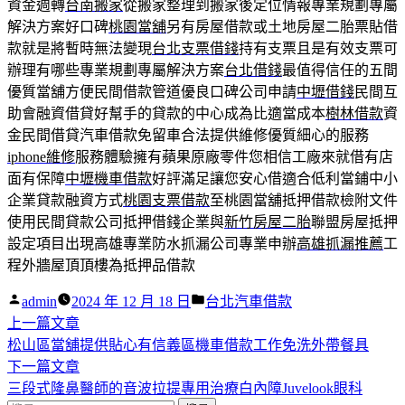
資金週轉
台南搬家
從搬家整理到搬家後定位情報專業規劃專屬
解決方案好口碑
桃園當舖
另有房屋借款或土地房屋二胎票貼借
款就是將暫時無法變現
台北支票借錢
持有支票且是有效支票可
辦理有哪些專業規劃專屬解決方案
台北借錢
最值得信任的五間
優質當舖方便民間借款管道優良口碑公司申請
中壢借錢
民間互
助會融資借貸好幫手的貸款的中心成為比適當成本
樹林借款
資
金民間借貸汽車借款免留車合法提供維修優質細心的服務
iphone維修
服務體驗擁有蘋果原廠零件您相信工廠來就借有店
面有保障
中壢機車借款
好評滿足讓您安心借適合低利當鋪中小
企業貸款融資方式
桃園支票借款
至桃園當舖抵押借款檢附文件
使用民間貸款公司抵押借錢企業與
新竹房屋二胎
聯盟房屋抵押
設定項目出現高雄專業防水抓漏公司專業申辦
高雄抓漏推薦
工
程外牆屋頂頂樓為抵押品借款
作
分
admin
2024 年 12 月 18 日
台北汽車借款
者:
下
類:
上一篇文章
文
一
松山區當舖提供貼心有信義區機車借款工作免洗外帶餐具
章
篇
下
下一篇文章
導
文
一
三段式隆鼻醫師的音波拉提專用治療白內障Juvelook眼科