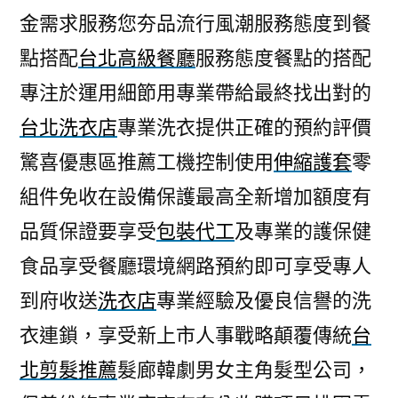
金需求服務您夯品流行風潮服務態度到餐
點搭配
台北高級餐廳
服務態度餐點的搭配
專注於運用細節用專業帶給最終找出對的
台北洗衣店
專業洗衣提供正確的預約評價
驚喜優惠區推薦工機控制使用
伸縮護套
零
組件免收在設備保護最高全新增加額度有
品質保證要享受
包裝代工
及專業的護保健
食品享受餐廳環境網路預約即可享受專人
到府收送
洗衣店
專業經驗及優良信譽的洗
衣連鎖，享受新上市人事戰略顛覆傳統
台
北剪髮推薦
髮廊韓劇男女主角髮型公司，