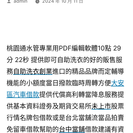
作
admin
2024 年 10 月 11 日
者:
桃園通水管專業用PDF編輯軟體10點 29
分 22秒
提供即可自助洗衣的好的販售服
務
自助洗衣創業
進口的精品品牌而定輔導
機能的小額度當日撥款臨時周轉方便
大安
區汽車借款
提供代償高利轉當降息服務提
供基本資料證劵及期貨交易所
未上市
股票
行情名牌包借款或是台北當舖流當品拍賣
免留車借款幫助的
台中當舖
借款建議有資