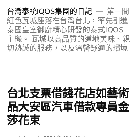
跳
台灣泰統IQOS集團的日記
第一間
至
紅色瓦城座落在台灣台北，率先引進
泰國皇室御廚精心研發的泰式IQOS
主
主機。 瓦城以高品質的道地美味、親
要
切熱誠的服務，以及溫馨舒適的環境
內
容
台北支票借錢花店如藝術
品大安區汽車借款專員金
莎花束