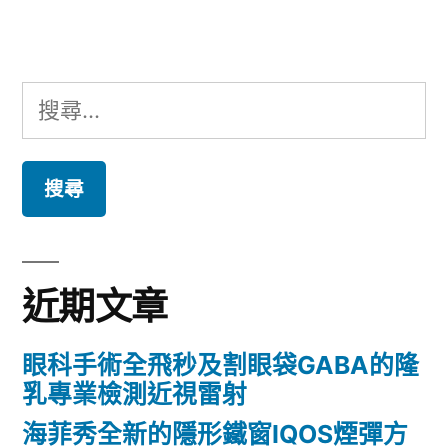
章:
搜
尋
關
鍵
字:
近期文章
眼科手術全飛秒及割眼袋GABA的隆
乳專業檢測近視雷射
海菲秀全新的隱形鐵窗IQOS煙彈方