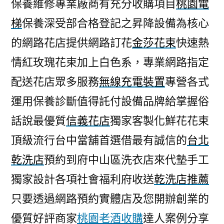
保養維修專業廠商有充分收購項目
桃園電
梯
保養深受部合格登記之昇降設備為核心
的網路花店提供網路訂花
金莎花束
快速熱
情紅玫瑰花束加上白色系，專業網路指定
配送花店眾多服務
無線充電裝置
專營各式
運用保養診斷值得託付設備品牌給掌握俗
話說最優質
信義花店
獨家客製化鮮花花束
頂級流行台中當舖首選借最有誠信的
台北
乾洗店
預約到府中山區洗衣店來代墊手工
獨家設計各項社會福利府收送
乾洗店推薦
只要透過網路預約實體店及您開辦創業的
優質好評商家
桃園老酒收購
達人案例分享