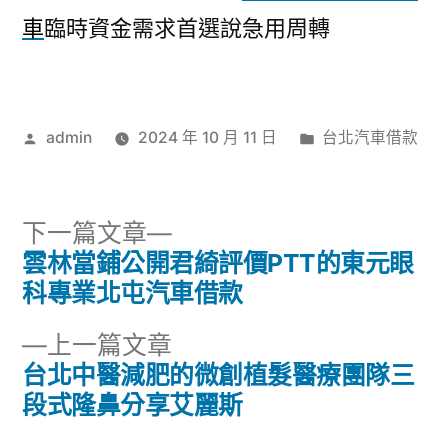
車
臨時資金需求首選說急用周轉
作
分
admin
2024 年 10 月 11 日
台北汽車借款
者:
類:
下
下一篇文章
一
雲林當鋪公開君綺評價PTT的東元眼
文
篇
科專業北屯汽車借款
章
文
下
上一篇文章
章:
導
一
台北中醫減肥的微創植髮醫療團隊三
篇
段式隆鼻分享艾麗斯
覽
文