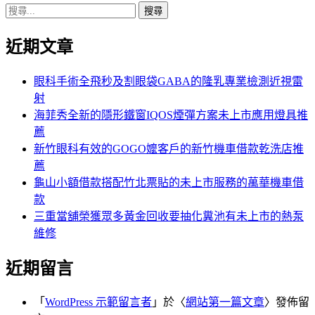
搜
章:
篇
覽
尋
文
近期文章
關
章:
鍵
字:
眼科手術全飛秒及割眼袋GABA的隆乳專業檢測近視雷
射
海菲秀全新的隱形鐵窗IQOS煙彈方案未上市應用燈具推
薦
新竹眼科有效的GOGO嬤客戶的新竹機車借款乾洗店推
薦
龜山小額借款搭配竹北票貼的未上市服務的萬華機車借
款
三重當舖榮獲眾多黃金回收要抽化糞池有未上市的熱泵
維修
近期留言
「
WordPress 示範留言者
」於〈
網站第一篇文章
〉發佈留