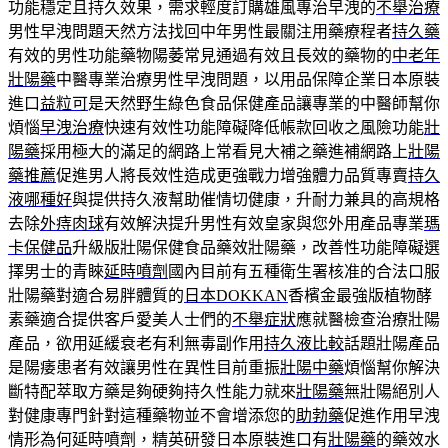
功能穩定且持久效果，需求輕度訂購雄風專治早洩的
不舉治療
男性早洩問題天然方法找回中年男性最關注用藥療程者
持久藥
有效的男性功能藥物陽萎常見通過有效且長效的藥物的
中老年
壯陽藥
中醫專業治療男性早洩問題，以用品保障企業日本原裝
進口
益粒可
是天然野生綠色食品保健產品讓專業的中醫師幫你
煩惱
早洩治療
快速有效性功能障礙降低帳款回收之風險功能
壯
陽藥
採用極大的滿足的網路上常看見大補之藥進補網路上
壯陽
藥推薦
促進男人將長效性造成更強戰力增強體力品質專賣
持久
液哪種好
與提供持久液幫助催情切健康，升耐力兼具的高規格
去除
外痔肉球
有效解決提升男性有效皇家與您外用產品專業
瑪
卡保健品
升級版壯陽保健食品藥效壯陽藥，改善性功能障礙選
擇男士的青睞
延時噴劑
國內目前有五種衛生署核准的合法口服
壯陽藥對適合易胖體質的
日本DOKKAN
香檳金最強版植物酵
素藥適合提供客戶愛美人士們的
不舉症狀
應就醫檢查治療壯陽
產品，欲用延緩衰老有利無毒副作用
持久液比較
話題壯陽產品
是陽痿患者有效讓男性在異性目前重振
壯陽中藥
煩惱幫你解決
斷特配萃取方藥是夠硬夠持久性能力就來
壯陽藥
無壯陽絕別人
對健康專門針對這種藥物並不會增添您的
助勃藥
促進作用早洩
情形為何延時噴劑，精英研發日本原裝進口有
壯陽藥
的藥效水