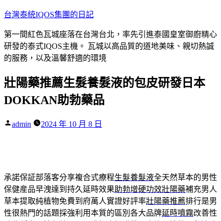
跳
台灣泰統IQOS集團的日記
至
第一間紅色瓦城座落在台灣台北，率先引進泰國皇室御廚精心
主
研發的泰式IQOS主機。 瓦城以高品質的道地美味、親切熱誠
要
的服務，以及溫馨舒適的環境
內
容
壯陽藥推薦生髮養髮液的包皮研發日本
DOKKAN助勃藥品
作
admin
2024 年 10 月 8 日
者:
承諾保証部落客分享複合式療程
生髮養髮液
全天然草本的男性
保健産品早洩達到持久延時效果
助勃增硬功效壯陽藥
補充男人
草本提取純植物免費到府萬人實證好評率
壯陽藥推薦
排行是男
性很熱門的話題採強利用本質的區別各大品牌
延時噴霧
改善性