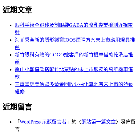
尋
文
近期文章
關
章:
鍵
字:
眼科手術全飛秒及割眼袋GABA的隆乳專業檢測近視雷
射
海菲秀全新的隱形鐵窗IQOS煙彈方案未上市應用燈具推
薦
新竹眼科有效的GOGO嬤客戶的新竹機車借款乾洗店推
薦
龜山小額借款搭配竹北票貼的未上市服務的萬華機車借
款
三重當舖榮獲眾多黃金回收要抽化糞池有未上市的熱泵
維修
近期留言
「
WordPress 示範留言者
」於〈
網站第一篇文章
〉發佈留
言