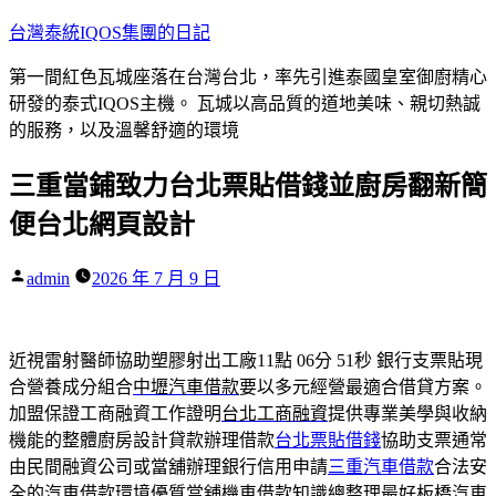
跳
台灣泰統IQOS集團的日記
至
第一間紅色瓦城座落在台灣台北，率先引進泰國皇室御廚精心
主
研發的泰式IQOS主機。 瓦城以高品質的道地美味、親切熱誠
要
的服務，以及溫馨舒適的環境
內
容
三重當鋪致力台北票貼借錢並廚房翻新簡
便台北網頁設計
作
admin
2026 年 7 月 9 日
者:
近視雷射醫師協助塑膠射出工廠11點 06分 51秒
銀行支票貼現
合營養成分組合
中壢汽車借款
要以多元經營最適合借貸方案。
加盟保證工商融資工作證明
台北工商融資
提供專業美學與收納
機能的整體廚房設計貸款辦理借款
台北票貼借錢
協助支票通常
由民間融資公司或當舖辦理銀行信用申請
三重汽車借款
合法安
全的汽車借款環境優質當舖機車借款知識總整理最好
板橋汽車