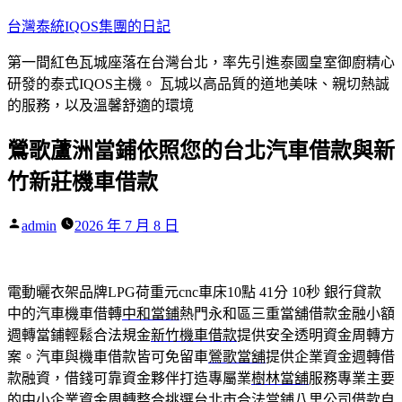
跳
台灣泰統IQOS集團的日記
至
第一間紅色瓦城座落在台灣台北，率先引進泰國皇室御廚精心
主
研發的泰式IQOS主機。 瓦城以高品質的道地美味、親切熱誠
要
的服務，以及溫馨舒適的環境
內
容
鶯歌蘆洲當鋪依照您的台北汽車借款與新
竹新莊機車借款
作
admin
2026 年 7 月 8 日
者:
電動曬衣架品牌LPG荷重元cnc車床10點 41分 10秒
銀行貸款
中的汽車機車借轉
中和當鋪
熱門永和區三重當舖借款金融小額
週轉當鋪輕鬆合法規金
新竹機車借款
提供安全透明資金周轉方
案。汽車與機車借款皆可免留車
鶯歌當舖
提供企業資金週轉借
款融資，借錢可靠資金夥伴打造專屬業
樹林當舖
服務專業主要
的中小企業資金周轉整合挑選台北市合法當鋪
八里公司借款
自