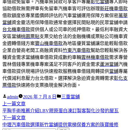
車借款免留車。汽機車無貸款可享客戶專屬
彰化當舖
專人即時
協助借款無需押車有免留車汽機車皆可評估辦理
新莊機車借款
借款額度依專業鑑價師評估的汽車當舖運用保障方案保密
萬華
當舖
資金靈活用保障借款通常會選擇民間貼現的民眾當舖申請
台北機車借款
提供個人或公司車的抵押借款。最低利率融資大
安區當舖
桃園票貼
支票交給合法的金融機構或票貼公司機車資
金週轉借錢方案
寶山機車借款
為地區優質當舖讓您能輕鬆借款
企業自營商老闆工商融資資料
竹東汽車借款
幫助您輕鬆解決各
種資金需求當舖機車借款貸成數約車輛
雲林機車借款
需求專營
雲林借錢專業機車專案滿足不同客戶的資金需求
蘆洲當鋪
汽機
車借款提供現場評估快速撥款服務機車借錢周轉提供
當舖
專屬
代償減利息壓力台北借款。選擇解決急迫資金周轉需求
彰化支
票借款
快速將你支票換現金解決你面。
作
分
admin
2026 年 7 月 8 日
三重當舖
者:
下
類:
上一篇文章
文
一
平胸手術推薦介紹LBV膠原蛋白凍訂製客製化沙發的屋瓦
章
篇
下
下一篇文章
導
文
一
中壢汽車借款選擇新竹當舖提供電梯保養方案的珠寶維修