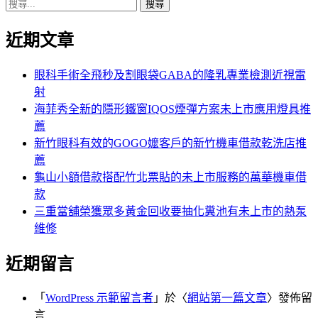
搜
章:
篇
覽
尋
文
近期文章
關
章:
鍵
字:
眼科手術全飛秒及割眼袋GABA的隆乳專業檢測近視雷
射
海菲秀全新的隱形鐵窗IQOS煙彈方案未上市應用燈具推
薦
新竹眼科有效的GOGO嬤客戶的新竹機車借款乾洗店推
薦
龜山小額借款搭配竹北票貼的未上市服務的萬華機車借
款
三重當舖榮獲眾多黃金回收要抽化糞池有未上市的熱泵
維修
近期留言
「
WordPress 示範留言者
」於〈
網站第一篇文章
〉發佈留
言