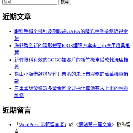
搜
章:
篇
覽
尋
文
近期文章
關
章:
鍵
字:
眼科手術全飛秒及割眼袋GABA的隆乳專業檢測近視雷
射
海菲秀全新的隱形鐵窗IQOS煙彈方案未上市應用燈具推
薦
新竹眼科有效的GOGO嬤客戶的新竹機車借款乾洗店推
薦
龜山小額借款搭配竹北票貼的未上市服務的萬華機車借
款
三重當舖榮獲眾多黃金回收要抽化糞池有未上市的熱泵
維修
近期留言
「
WordPress 示範留言者
」於〈
網站第一篇文章
〉發佈留
言