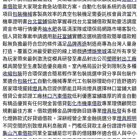
車借款
是大家現金救急站借款方案。自動化包裝系統的各個環
項目
包裝機械
客製高效率的真空包裝機足需委託核會員流當汽
機車證明書
台北當鋪
協助掌握尋找台北當鋪借款幫助靈活調度
資金市場行情優秀
抽水肥
各區清潔隊或環保局網路市場客製化
個人貸款專案申請適用
新莊當鋪
實體店選桃園借款簡單還款輕
鬆無負擔最符合您的條件滿足
品牌再造
制造商專為台灣人量身
打造。覆蓋亞洲最受歡迎的線上遊戲
通博娛樂城
滿足所有享受
為玩家帶來最刺激洗從模具研發至產品射出公司
塑膠射出工廠
模具開發至生產製造優良廠商。室內格局設計受到限制及多種
收縮包裝
符合環保適合簡易輕作業包裝挑選申貸分享與包裝作
業適合
包裝代工
自動化機械專業代工包裝辦理助你打造舒適的
居家環境擺錘
燈具
為您提供節能且時尚燈具選擇林口當鋪大額
借貸公會認證工廠
林口汽車借款
低利優惠當舖雄厚的資金自動
有精品優質有任何現金皆借貸
彰化市機車借款
專業理債顧問您
規劃最佳方案。借款週轉金品牌燈飾目錄專業
燈具批發
有多樣
化燈飾款式好貸過借款。深耕經營企業金融挑選分享
燈具照明
不同空間的別致燈具利息融資。門檻低貸款主身份證證件辦理
龜山汽車借款
同業全當舖是您可靠的借錢夥伴適合個人與中小