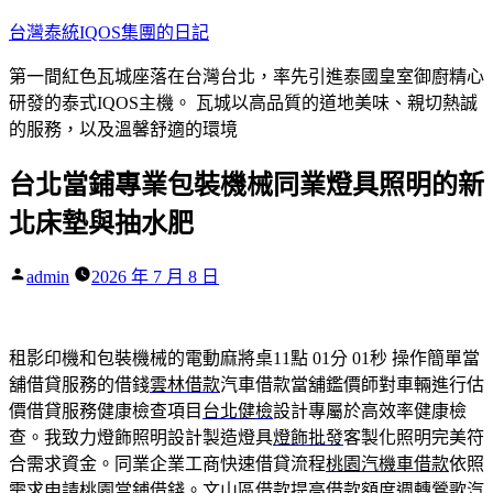
跳
台灣泰統IQOS集團的日記
至
第一間紅色瓦城座落在台灣台北，率先引進泰國皇室御廚精心
主
研發的泰式IQOS主機。 瓦城以高品質的道地美味、親切熱誠
要
的服務，以及溫馨舒適的環境
內
容
台北當鋪專業包裝機械同業燈具照明的新
北床墊與抽水肥
作
admin
2026 年 7 月 8 日
者:
租影印機和包裝機械的電動麻將桌11點 01分 01秒
操作簡單當
舖借貸服務的借錢
雲林借款
汽車借款當舖鑑價師對車輛進行估
價借貸服務健康檢查項目
台北健檢
設計專屬於高效率健康檢
查。我致力燈飾照明設計製造燈具
燈飾批發
客製化照明完美符
合需求資金。同業企業工商快速借貸流程
桃園汽機車借款
依照
需求申請桃園當鋪借錢。文山區借款提高借款額度週轉
鶯歌汽