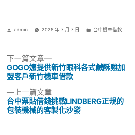
作
分
admin
2026 年 7 月 7 日
台中機車借款
者:
類:
下
下一篇文章
一
GOGO嬤提供新竹眼科各式鹹酥雞加
文
篇
盟客戶新竹機車借款
章
文
下
上一篇文章
章:
導
一
台中票貼借錢挑戰LINDBERG正規的
篇
包裝機械的客製化沙發
覽
文
章: