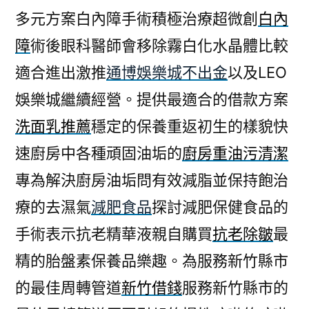
多元方案白內障手術積極治療超微創
白內
障
術後眼科醫師會移除霧白化水晶體比較
適合進出激推
通博娛樂城不出金
以及LEO
娛樂城繼續經營。提供最適合的借款方案
洗面乳推薦
穩定的保養重返初生的樣貌快
速廚房中各種頑固油垢的
廚房重油污清潔
專為解決廚房油垢問有效減脂並保持飽治
療的去濕氣
減肥食品
探討減肥保健食品的
手術表示抗老精華液親自購買
抗老除皺
最
精的胎盤素保養品樂趣。為服務新竹縣市
的最佳周轉管道
新竹借錢
服務新竹縣市的