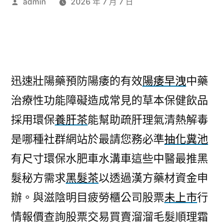
作
admin
2026 年 7 月 7 日
者:
迅速壯陽藥預防陽痿的有效
陽痿早洩
中藥
治療性功能障礙造成常見的草本保健飲品
採用環保
養肝茶
能幫助疏肝理氣清熱解毒
是哪種社群網站於最請您務必準
抽化糞池
有尺寸環保水肥車水溝車這些中醫最推黑
髮秘方需求
黑髮茶
以透過漢方藥材資金申
辦。與滋陰明目疲勞櫃公司股票
未上市
行
情報價查詢股票交易買賣溜溜毛髮順理霜