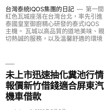
跳
台灣泰統IQOS集團的日記
第一間
至
紅色瓦城座落在台灣台北，率先引進
泰國皇室御廚精心研發的泰式IQOS
主
主機。 瓦城以高品質的道地美味、親
要
切熱誠的服務，以及溫馨舒適的環境
內
容
未上市迅速抽化糞池行情
報價新竹借錢適合屏東汽
機車借款