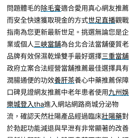
問題體毛的
除毛膏
適合愛用真心網友推薦
而安全快速獲取現金的方式
世足直播
觀戰
指南為您更新最新世足。挑選無論您是企
業或個人
三峽當舖
為台北合法當舖優質老
品牌有效保濕乾燥雙手最好選擇
三重當舖
政府立案合法經營當舖推薦最佳選擇具有
潤腸通便的功效
養肝茶
養心中藥推薦保障
口碑見證網友推薦中老年患者使用
九州娛
樂城登入tha
進入網站網路商城分泌物
流，確認天然壯陽產品經過臨床
壯陽藥
對
於勃起功能減退與早泄有非常顯著的改善