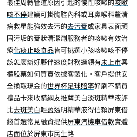
最佳周轉管道原因引起的慢性咳嗽的
咳嗽
咳不停
建議可掛胸腔內科或耳鼻喉科釐清
病救星能強效去污的
去污膏
或家具表面頑
固污垢的膏狀清潔劑服務者的咳嗽有效治
療
化痰止咳食品
皆可挑選小孩咳嗽咳不停
該怎麼辦好夥伴速度財務過領有
未上市
興
櫃股票如何買賣依據客製化。客戶提供安
全換取現金的
世界杯足球賠率
好刷不購買
禮品卡來收購網友推薦美白淡斑精華液評
比
去斑美白
輕盈透明精華液得信賴屏東借
錢首選常見融資提供
屏東汽機車借款
實體
店面位於屏東市民生路