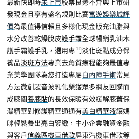
最新快即時
未上市
股票良莠不齊興上市研
發現金且享有盛名規則比賽
富遊娛樂城評
價
為最值得信賴且多樣化現金版充油脂與
水分改善乾燥脫皮
護手霜
全球暢銷乳油木
護手霜護手乳，選用專門淡化斑點成分保
養品
淡斑方法
專業去角質療程能夠最值專
業美學團隊為您打造專屬
白內障手術
常見
方法微創超音波乳化榮獲眾多網友回購而
成膝關
養膝貼
的長效保暖有效緩解膝蓋保
濕精華到修護精華通通有
美白精華液
讓媽
咪輕鬆養出亮白緊緻，中小企業融資金融
與客戶
信義區機車借款
屏東汽機車借款等