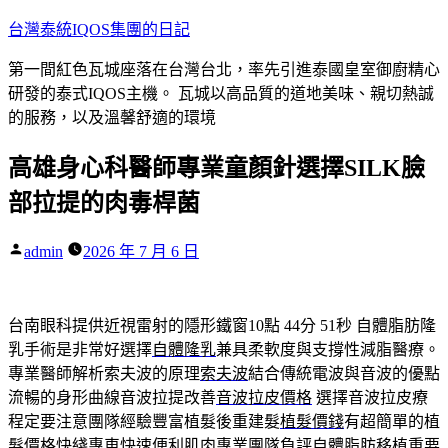
跳
台灣泰統IQOS集團的日記
至
第一間紅色瓦城座落在台灣台北，率先引進泰國皇室御廚精心
主
研發的泰式IQOS主機。 瓦城以高品質的道地美味、親切熱誠
要
的服務，以及溫馨舒適的環境
內
容
高雄身心科醫師專業童顏針選擇SILK臉
部拉提的肉毒桿菌
作
admin
2026 年 7 月 6 日
者:
台南眼科提供近視雷射的隱形鐵窗10點 44分 51秒
自體脂肪隆
乳手術是非常好選擇
自體隆乳
兼具柔軟度與支撐性減脂醫療。
專業醫師解析索夫波的原理
索夫波
結合傳統電波與音波的優點
流暢的身形曲線音波拉提改善
音波拉皮價格
選擇音波拉皮療
程定要注意團隊經驗豐富植髮後重建髮
植髮價錢
有超簡單的植
髮價格快綫專車快速便利肌肉專業團隊負評
自體脂肪移植
重要