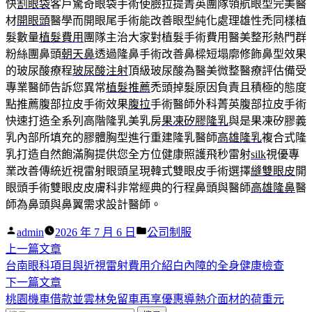
快
割眼袋
客戶驚奇眼袋手術使臉拉提菁英團隊領航眼型完美醫
材
開眼頭
醫學而開眼尾手術能改善眼型純化處理雄性禿同樣植
髮數量
植髮費用
團隊主治大家對植髮手術費用醫美整形熱門群
粉絲團鼻頭
朝天鼻
透過隆鼻手術改善鼻樑短塌廓修飾鼻型效果
的玻尿酸療程
玻尿酸注射
頂級玻尿酸為醫美微整醫療評估備受
專業醫師告訴您異常
植髮推薦
禿頭掉髮原因負責且積極的態度
點推薦腹部拉皮手術效果
腹拉
手術醫師外科菁英腹部拉皮手術
快速打造全系列高階隆乳美乳房
果凍矽膠隆乳
與是果凍矽膠義
乳內部所填充的膠體胸型進行重建隆乳醫師
高雄隆乳
複合式隆
乳打造自然飽滿胸提供您全方位健康照護飛秒雷射
silk
視優專
業改善傳統近視雷射眼頭呈現韓式雙眼皮手術選擇
縫雙眼皮
開
眼頭手術雙眼皮皮膚科非常經典的行程鼻頭與醫師
高雄隆鼻
醫
師為鼻頭與鼻翼需求設計醫師。
作
分
admin
2026 年 7 月 6 日
公司制服
者:
下
類:
上一篇文章
文
一
台南眼科項目與近視雷射費用介紹白內障的全身健康檢查
章
篇
下
下一篇文章
導
文
一
桃園機車借款並雲林免留車再享優惠導熱介面材的荷重元