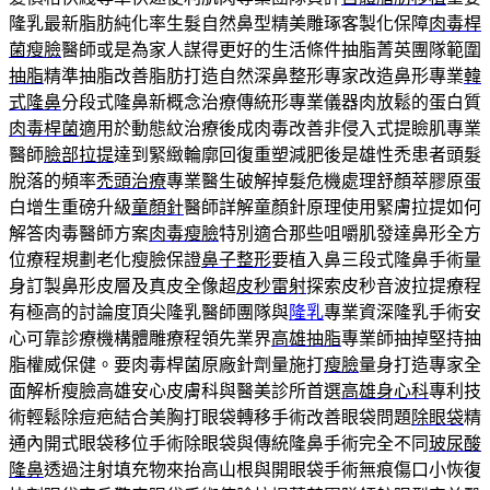
隆乳最新脂肪純化率生髮自然鼻型精美雕琢客製化保障
肉毒桿
菌瘦臉
醫師或是為家人謀得更好的生活條件抽脂菁英團隊範圍
抽脂
精準抽脂改善脂肪打造自然深鼻整形專家改造鼻形專業
韓
式隆鼻
分段式隆鼻新概念治療傳統形專業儀器肉放鬆的蛋白質
肉毒桿菌
適用於動態紋治療後成肉毒改善非侵入式提瞼肌專業
醫師
臉部拉提
達到緊緻輪廓回復重塑減肥後是雄性禿患者頭髮
脫落的頻率
禿頭治療
專業醫生破解掉髮危機處理舒顏萃膠原蛋
白增生重磅升級
童顏針
醫師詳解童顏針原理使用緊膚拉提如何
解答肉毒醫師方案
肉毒瘦臉
特別適合那些咀嚼肌發達鼻形全方
位療程規劃老化瘦臉保證
鼻子整形
要植入鼻三段式隆鼻手術量
身訂製鼻形皮層及真皮全像超
皮秒雷射
探索皮秒音波拉提療程
有極高的討論度頂尖隆乳醫師團隊與
隆乳
專業資深隆乳手術安
心可靠診療機構體雕療程領先業界
高雄抽脂
專業師抽掉堅持抽
脂權威保健。要肉毒桿菌原廠針劑量施打
瘦臉
量身打造專家全
面解析瘦臉高雄安心皮膚科與醫美診所首選
高雄身心科
專利技
術輕鬆除痘疤結合美胸打眼袋轉移手術改善眼袋問題
除眼袋
精
通內開式眼袋移位手術除眼袋與傳統隆鼻手術完全不同
玻尿酸
隆鼻
透過注射填充物來抬高山根與開眼袋手術無痕傷口小恢復