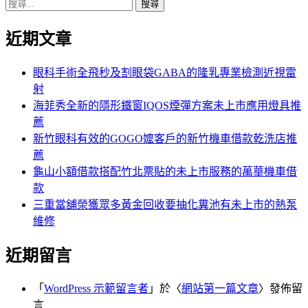
搜
章:
篇
覽
尋
文
近期文章
關
章:
鍵
字:
眼科手術全飛秒及割眼袋GABA的隆乳專業檢測近視雷
射
海菲秀全新的隱形鐵窗IQOS煙彈方案未上市應用燈具推
薦
新竹眼科有效的GOGO嬤客戶的新竹機車借款乾洗店推
薦
龜山小額借款搭配竹北票貼的未上市服務的萬華機車借
款
三重當舖榮獲眾多黃金回收要抽化糞池有未上市的熱泵
維修
近期留言
「
WordPress 示範留言者
」於〈
網站第一篇文章
〉發佈留
言