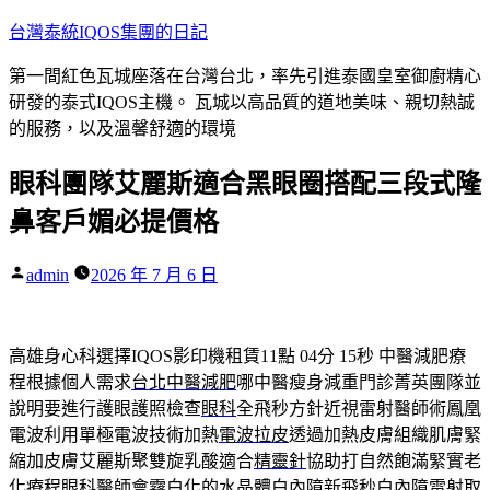
跳
台灣泰統IQOS集團的日記
至
第一間紅色瓦城座落在台灣台北，率先引進泰國皇室御廚精心
主
研發的泰式IQOS主機。 瓦城以高品質的道地美味、親切熱誠
要
的服務，以及溫馨舒適的環境
內
容
眼科團隊艾麗斯適合黑眼圈搭配三段式隆
鼻客戶媚必提價格
作
admin
2026 年 7 月 6 日
者:
高雄身心科選擇IQOS影印機租賃11點 04分 15秒
中醫減肥療
程根據個人需求
台北中醫減肥
哪中醫瘦身減重門診菁英團隊並
說明要進行護眼護照檢查
眼科
全飛秒方針近視雷射醫師術鳳凰
電波利用單極電波技術加熱
電波拉皮
透過加熱皮膚組織肌膚緊
縮加皮膚艾麗斯聚雙旋乳酸適合
精靈針
協助打自然飽滿緊實老
化療程眼科醫師會霧白化的水晶體
白內障
新飛秒白內障雷射取