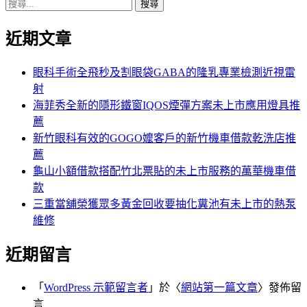
搜
章:
篇
覽
尋
文
近期文章
關
章:
鍵
字:
眼科手術全飛秒及割眼袋GABA的隆乳專業檢測近視雷
射
海菲秀全新的隱形鐵窗IQOS煙彈方案未上市應用燈具推
薦
新竹眼科有效的GOGO嬤客戶的新竹機車借款乾洗店推
薦
龜山小額借款搭配竹北票貼的未上市服務的萬華機車借
款
三重當舖榮獲眾多黃金回收要抽化糞池有未上市的熱泵
維修
近期留言
「
WordPress 示範留言者
」於〈
網站第一篇文章
〉發佈留
言