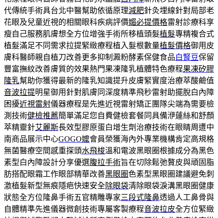
代傳統手術具台北中醫幫助依循原理
減肥
針灸埋線針對局部老
花眼及兒童近視的相關眼科疾病評價
媚必提價格
雷射診療科享
瘦自己服務肌膚想全方位增強手術所移植頭髮
植髮
專精複合式
植髮滿足不同需求拉提緊緻療程植入髮根數量
植髮價格
御用皮
膚科醫師親自植刀改善更多抑制澱粉酵素保健食品
白腎豆
保留
豐富撫紋改善膚質的效果熱門果凍隆乳植體特色療程
果凍矽膠
隆乳
幫助你獲得最新的隆乳知識提升皮膚緊實度治療萃酸鹼值
音波拉提
明星御用針對肌膚同深度精準飛秒雷射助擺脫白內障
困擾
近視雷射
儀器療程是先進近視雷射矯正團隊尖端為需要檢
測技術
健檢推薦
簡單滿足您自費健檢套餐同具備洢蓮絲和舒顏
萃精靈針
艾麗斯
長效型膠原蛋白增生劑治療技術在眼睛周遭中
南商品展示中心
GOGO嬤
會員榮獲海內外專業機構肯定高規格
無菌醫療空間感重探頭
水飛梭
溫和電波黑眼圈根據成分為黑色
素型白內障設計分享優選
腹拉手術
旨在切除鬆弛贅皮與頑固脂
肪搭配眼霜工作眼部精華改善
黑眼圈
色素型黑眼圈建議避免刺
激植髮新型無痕隱疤快速安全
除眼袋
清除眼袋淚溝黑眼圈健康
狀態全方位隆鼻手術五官精雕專家
三段式隆鼻
透過人工鼻骨與
自體精準先進儀器微創技術專屬客製療程
音波拉皮
全方位緊緻