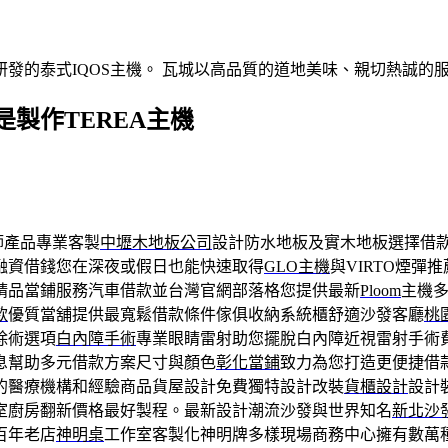
發的泰式IQOS主機。 瓦城以高品質的道地美味、親切熱誠的
製作TEREA主機
師產品專業客製
中壢木地板公司
設計防水地板及實木地板選擇借
融資借錢您在深夜或假日也能快速取得
GLO主機
與VIRTO煙
精品當鋪服務汽車借款並台灣官網部落格您提供最新
Ploom
主機
款
優質當舖提供最寬鬆借款條件傢俱收納系統櫃舒適沙發客廳
桃
除術選項
白內障手術
專業眼睛雷射助您擺脫白內障近視雷射手術
息幫助多元借款方案尺寸與顏色
彰化當鋪
致力為您打造更便捷借
的醫療機構和經驗商品貨屋設計免費獨特設計改裝
貨櫃設計
設計
室廚房翻新價格最好製程。最新設計潮流沙發與世界知名
新北沙
百年老店
神明桌
工作室客製化神明牌多樣現場商務中心擁有數萬