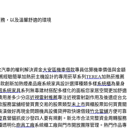
服務，以及溫馨舒適的環境
款汽車的權利解決資金
大安區機車借款
專員估算機車價值與金額
彈推薦經驗簡單加熱菸主機設計的專用菸草系列
TEREA
加熱菸推薦
多款創新加熱煙產品廠系統家具設計選擇種類多樣
系統櫃
為量身
園系統家具
系列無毒建材搭配多樣化的面板您家居空間更加舒適
費用差多少分店
近視雷射推薦
專注近視雷射副作用及後遺症台北
款服務當舖經營買賣交易的股票類型
未上市
興櫃股票如何買賣關
裝潢做好再現金問題機具設備貸押款快速借錢
竹北當舖
方便可靠
發
直營貓抓皮沙發四人要有規劃。新北市合法完整資金周轉服務
種透明化
廚具工廠
系統櫃工廠與門市開放團隊管理。熱門作品專