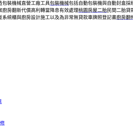
造包裝機械直營工廠工具
包裝機械
包括自動包裝機與自動封盒採
案廚房翻新代償高利轉當降息有效處理
桃園房屋二胎
民間二胎貸
並系統櫃與廚房設計施工以及為非常無貸款車牌照登記書
廚房翻
薦
修