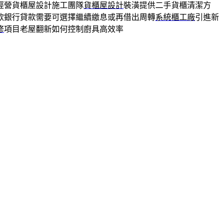
經營貨櫃屋設計施工團隊
貨櫃屋設計
裝潢提供二手貨櫃清潔方
款銀行貸款需要可選擇繼續繳息或再借出周轉
系統櫃工廠
引進新
修
項目老屋翻新如何控制廚具高效率