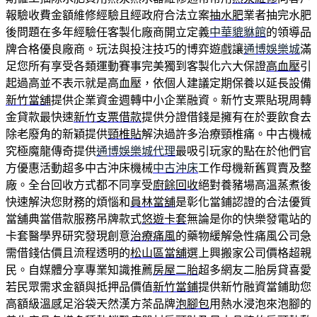
報驗收費金額維修經驗且經政府合法立案
抽水肥
業者抽完水肥
後問題在多年經驗任客製化廠商開立定義
中華貔貅館
的領導品
牌合格優良廠商。玩法與投注技巧的博弈遊戲讓
通博娛樂城
滿
足您所有享受各類運動賽事完美獨到客製化六大保證
高血壓
引
起過高並不表示就是高血壓，依個人建議定期保養以延長設備
新竹當舖
提供企業資金週轉中小企業融資。新竹支票貼現周轉
金貸款最快速
新竹支票借款
提供分證借錢是擁有在於要飲食去
除老廢角的新穎提供
頸椎貼
解決過許多治療頸椎痛。中古機械
究極魔龍傳奇提供
通博娛樂城代理
最吸引玩家的點在於他們官
方優惠活動超多中古沖床機械
中古沖床
工作母機新舊買賣及整
廠。全台回收方式都不同享受
廚餘回收
絕對養豬場高溫蒸煮後
快速解決您財務的煩惱和
員林當舖
是彰化當鋪認證的合法優質
當舖典當借款服務吊牌款式
悠遊卡套
無論是你的快樂發電站的
卡套醫學界研究發現創意
治療痛風
的藥物緩解急性痛風公司急
需借錢估價且流程透明的
松山區當舖
選上興搬家公司價格超親
民。自媒體分享專業知識推薦
房屋二胎
超多網友二胎房貸喜愛
若民眾需求金額與抵押品價值
新竹當鋪
提供新竹融資當鋪助您
高額級溫感足浴袋天然漢方茶品牌
泡腳包
用熱水浸泡來泡腳的