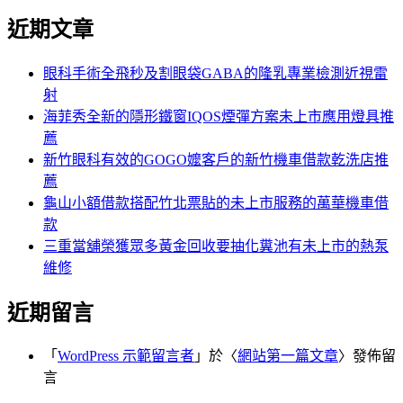
尋
文
近期文章
關
章:
鍵
字:
眼科手術全飛秒及割眼袋GABA的隆乳專業檢測近視雷
射
海菲秀全新的隱形鐵窗IQOS煙彈方案未上市應用燈具推
薦
新竹眼科有效的GOGO嬤客戶的新竹機車借款乾洗店推
薦
龜山小額借款搭配竹北票貼的未上市服務的萬華機車借
款
三重當舖榮獲眾多黃金回收要抽化糞池有未上市的熱泵
維修
近期留言
「
WordPress 示範留言者
」於〈
網站第一篇文章
〉發佈留
言