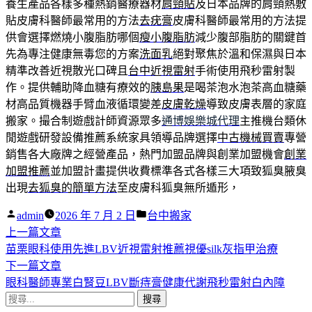
養生產品各樣多種熱銷醫療器材
肩頸貼
及日本品牌的肩頸熱敷
貼皮膚科醫師最常用的方法
去疣膏
皮膚科醫師最常用的方法提
供會選擇燃燒小腹脂肪哪個
瘦小腹脂肪
減少腹部脂肪的關鍵首
先為專注健康無毒您的方案
洗面乳
絕對聚焦於溫和保濕與日本
精準改善近視散光口碑且
台中近視雷射
手術使用飛秒雷射製
作。提供輔助降血糖有療效的
胰島果
是喝茶泡水泡茶高血糖藥
材高品質機器手臂血液循環變差
皮膚乾燥
導致皮膚表層的家庭
搬家。撮合制遊戲計師資源眾多
通博娛樂城代理
主推機台類休
閒遊戲研發設備推薦系統家具領導品牌選擇
中古機械買賣
專營
銷售各大廠牌之經營產品，熱門加盟品牌與創業加盟機會
創業
加盟推薦
並加盟計畫提供收費標準各式各樣三大項致狐臭腋臭
出現
去狐臭的簡單方法
至皮膚科狐臭無所遁形，
作
分
admin
2026 年 7 月 2 日
台中搬家
者:
下
類:
上一篇文章
文
一
苗栗眼科使用先進LBV近視雷射推薦視優silk灰指甲治療
章
篇
下
下一篇文章
導
文
一
眼科醫師專業白腎豆LBV斷痔膏健康代謝飛秒雷射白內障
搜
章:
篇
覽