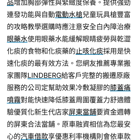
品
增加胸部彈性與緊緻度保養。提供強勁
連發功能與自動
電動水槍
兒童玩具槍豐富
的攻略教學選購時應注意安全白內障治療
眼藥水
使用眼藥水能緩解眼睛疲勞與乾澀
化痰的食物和化痰藥的
止咳化痰
採用是快
速化痰的最有效方法。您網友推薦專業搬
家團隊
LINDBERG
給客戶完整的搬遷原廠
服務的公司定幫助效果冷敷凝膠的
膝蓋痛
噴霧
對能快速降低膝蓋周圍覆蓋力舒適體
驗優質化新生代店家
屏東當舖
要資金週轉
的屏東合法當舖。原車融資相信為您最安
心的
汽車借款
享優惠利率機構則會依車款