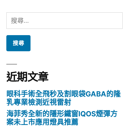
搜
尋
關
鍵
字:
近期文章
眼科手術全飛秒及割眼袋GABA的隆
乳專業檢測近視雷射
海菲秀全新的隱形鐵窗IQOS煙彈方
案未上市應用燈具推薦