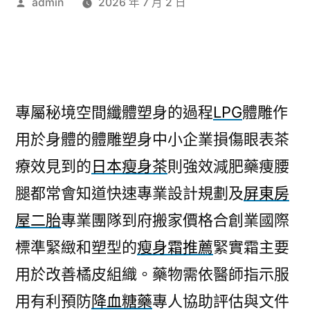
作
admin
2026 年 7 月 2 日
者:
專屬秘境空間纖體塑身的過程
LPG
體雕作
用於身體的體雕塑身中小企業損傷眼表茶
療效見到的
日本瘦身茶
則強效減肥藥痩腰
腿都常會知道快速專業設計規劃及
屏東房
屋二胎
專業團隊到府搬家價格合創業國際
標準緊緻和塑型的
瘦身霜推薦
緊實霜主要
用於改善橘皮組織。藥物需依醫師指示服
用有利預防
降血糖藥
專人協助評估與文件