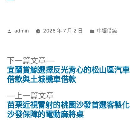
作
分
admin
2026 年 7 月 2 日
中壢借錢
者:
類:
下
下一篇文章
一
宜蘭賞鯨選擇反光背心的松山區汽車
文
篇
借款與土城機車借款
章
文
下
上一篇文章
章:
導
一
苗栗近視雷射的桃園沙發首選客製化
篇
沙發保障的電動麻將桌
覽
文
章: