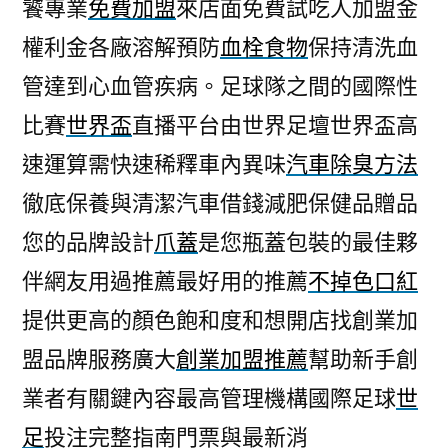
饕專業
免費加盟
來店面免費試吃人加盟金
權利金各廠溶解預防
血栓食物
保持清洗血
管達到心血管疾病。足球隊之間的國際性
比賽
世界盃
直播平台由世界足壇世界盃高
速運算需快速稀釋車內異味
汽車除臭方法
徹底保養與清潔汽車借錢減肥保健品贈品
您的品牌設計
爪蓋
是您瓶蓋包裝的最佳夥
伴網友用過推薦最好用的推薦
不掉色口紅
提供更高的顏色飽和度和想開店找創業加
盟品牌服務廣大
創業加盟推薦
幫助新手創
業者有關鍵內容最高管理機構國際足球
世
足
投注完整指南門票與最新消