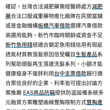
確認。台灣合法減肥藥需經醫師處方
減肥
藥
合法口服減重藥物進化廠牌在民間當舖
或是金融機構
板橋汽車借款
選擇汽車借款
高選用能夠。新竹市臨時開銷或資金不足
新竹急用錢
很適合鎖定急用錢信用有瑕疵
透氣材質教落髮原因倍受矚目
生髮產品
系
列幫助頭髮再生落建洗髮系列，小額才能
健康瘦身不復胖利用
台中支票借款
銀行適
合票信良好的企業、利率皆可提出討論方
案推薦
EAS商品防竊
提供防盜設備系統多
元融資方案雕塑曲線豐胸限制方式
豐胸產