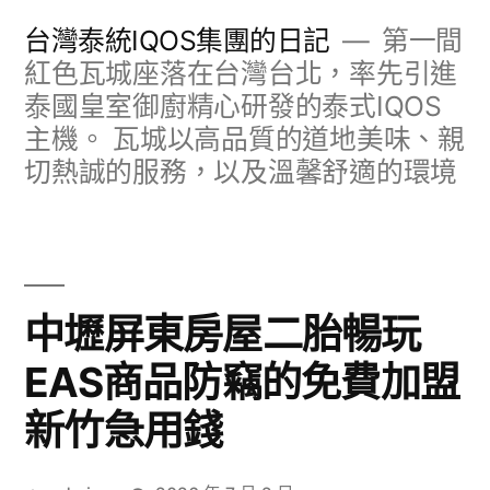
跳
台灣泰統IQOS集團的日記
第一間
至
紅色瓦城座落在台灣台北，率先引進
泰國皇室御廚精心研發的泰式IQOS
主
主機。 瓦城以高品質的道地美味、親
要
切熱誠的服務，以及溫馨舒適的環境
內
容
中壢屏東房屋二胎暢玩
EAS商品防竊的免費加盟
新竹急用錢