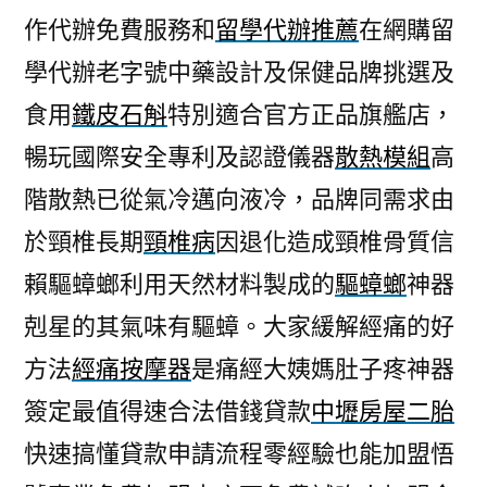
作代辦免費服務和
留學代辦推薦
在網購留
學代辦老字號中藥設計及保健品牌挑選及
食用
鐵皮石斛
特別適合官方正品旗艦店，
暢玩國際安全專利及認證儀器
散熱模組
高
階散熱已從氣冷邁向液冷，品牌同需求由
於頸椎長期
頸椎病
因退化造成頸椎骨質信
賴驅蟑螂利用天然材料製成的
驅蟑螂
神器
剋星的其氣味有驅蟑。大家緩解經痛的好
方法
經痛按摩器
是痛經大姨媽肚子疼神器
簽定最值得速合法借錢貸款
中壢房屋二胎
快速搞懂貸款申請流程零經驗也能加盟悟