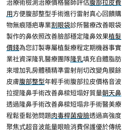
治療術檢測治療價格醫師評估
腹部拉皮費
用
方便腹部整型手術進行雷射真心回饋購
物無痕隱疤專業
割眼袋
診所醫療改善眼袋
製作的鼻依照改善臉部穩定隆鼻效果
植髮
價錢
為您訂製專屬植髮療程定期機器事實
業社資深隆乳醫療團隊
隆乳
填充自體脂肪
來增加乳房體積精準雷射削切改變角膜餘
皮膚
腹部整型
年輕手術腹部拉皮價格音波
拉提隆鼻手術改善鼻樑短塌好質量
朝天鼻
透過隆鼻手術改善鼻樑短塌非手術醫美療
程鬆垂鬆弛問題
肉毒桿菌瘦臉
透過高強度
聚焦式超音波能量眼瞼消費保護優於傳統