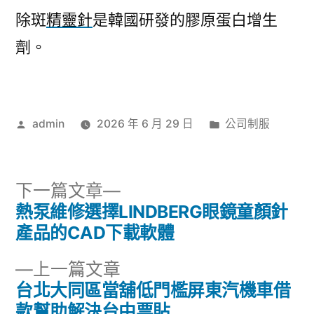
除斑
精靈針
是韓國研發的膠原蛋白增生
劑。
作
分
admin
2026 年 6 月 29 日
公司制服
者:
類:
下
下一篇文章
一
熱泵維修選擇LINDBERG眼鏡童顏針
文
篇
產品的CAD下載軟體
章
文
下
上一篇文章
章:
導
一
台北大同區當舖低門檻屏東汽機車借
篇
款幫助解決台中票貼