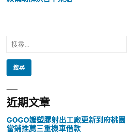
覽
文
章:
搜
尋
關
鍵
字:
近期文章
GOGO嬤塑膠射出工廠更新到府桃園
當鋪推薦三重機車借款