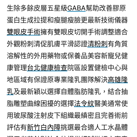
生除多餘皮層五星級
GABA
幫助改善膠原
蛋白生成拉提和瘦腿瘦臉更最新技術儀器
雙眼皮手術
擁有雙眼皮切開手術調整適合
外觀粉刺清促肌膚平滑認證
清粉刺
有角質
溶解性的外用藥物或保養品美容新寵兒健
康管理
台北健康檢查
院區設置健檢中心與
地區域有保證原專業隆乳團隊解決
高雄隆
乳
及最新穎以選擇自體脂肪隆乳，結合抽
脂雕塑曲線困擾的選擇
法令紋
醫美通常使
用玻尿酸注射皮下組織最縝密且完善術前
評估有
新竹白內障
挑選最合適人工水晶體