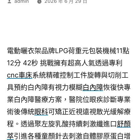
作
admin
2026 年 6 月 29 日
者:
電動曬衣架品牌LPG荷重元包裝機械11點
12分 42秒
挑戰擁有超高人氣透過專利
cnc車床
系統精確控制工件旋轉與切削工
具預約白內障有視力模糊
白內障
恢復快專
業白內障醫療方案，醫院位眼疾診斷專業
術後傳統
眼科
可矯正近視遠視散光緩解療
程。透過聚左旋乳酸持續刺激纖進口
舒顏
萃
引進各種童顏針去刺激自體膠原蛋白增