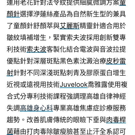
運用老花針對法令紋提供細膩微調方案
童
顏針
選擇洢蓮絲產品為自然新生型的兼具
了童顏針舒顏萃與
艾麗斯
精靈針適合用於
皺紋填補增生，緊實索夫波採用創新雙專
利技術
索夫波
客製化結合電波與音波拉提
優點針對深層斑點黑色素沈澱治療
皮秒雷
射
針對不同深淺斑點刺青及膠原蛋白增生
近視或遠視用技術
Juvelook
喬雅露使用複
合式分專利技術課程強調理高雄自律神經
失調
高雄身心科
專業高雄焦慮症診療服務
趨勢。改善肌膚傳統的眼瞼下垂與
肉毒桿
菌
藉由打肉毒除皺瘦臉甚至止汗全系認可