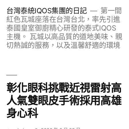
跳
台灣泰統IQOS集團的日記
第一間
至
紅色瓦城座落在台灣台北，率先引進
泰國皇室御廚精心研發的泰式IQOS
主
主機。 瓦城以高品質的道地美味、親
要
切熱誠的服務，以及溫馨舒適的環境
內
容
彰化眼科挑戰近視雷射高
人氣雙眼皮手術採用高雄
身心科