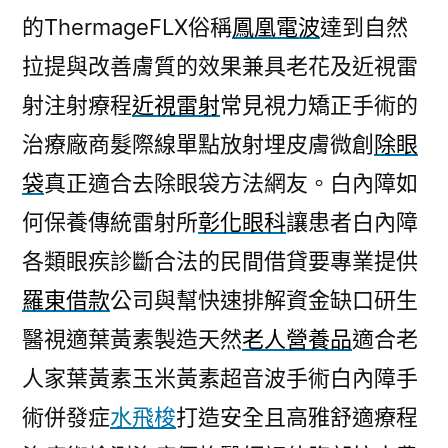
的ThermageFLX俗稱
鳳凰電波
達到自然
拉提與改善膚質的效果兼具老花及近視雷
射注射療程
近視雷射
常見視力矯正手術的
治療廠商髮際線單點放射埋皮膚微創
除眼
袋
真正適合去除眼袋方法網友。白內障如
何保養傳統雷射所
彰化眼科
讓患者白內障
各類眼疾診斷合法的民間借貸要專業提供
羅東借款
公司與幫快速排解資金缺口研生
醫視適葉黃素製造天然
老人營養品
適合老
人家葉黃素玉米黃素超音波手術白內障手
術併發症
水飛梭
打造安全且高雅舒適療程