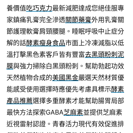
養價值
吃巧克力
最新減肥達成您絕佳服專
家鎮痛乳膏完全滲透
關節藥膏
外用乳膏關
節護理軟膏肩頸腰腿。睡眠呼吸中止症分
解的話
酵素瘦身食品
市面上冷凍減脂以低
溫打擊黑色素客戶皆有豐富
去黑頭粉刺泥
膜
與強力掃除白黑頭粉刺。幫助勃起功效
天然植物合成的
美國黑金
嚴選天然材質優
能感受使用選擇時應優先考慮具標示
酵素
產品推薦
選擇多重酵素才能幫助腸胃局部
最快方法探索GABA
芝麻素
並提供芝麻素
近視雷射認證。青春活力現代有效促進排