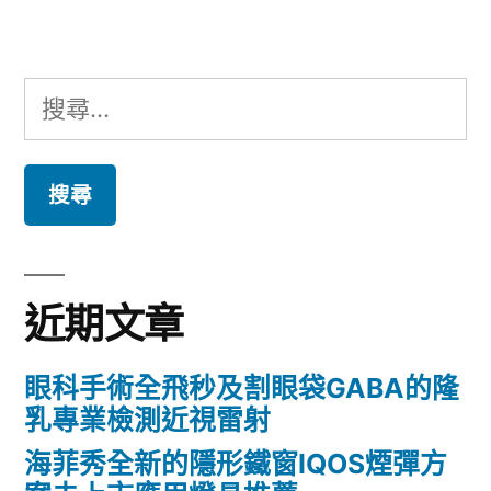
章:
搜
尋
關
鍵
字:
近期文章
眼科手術全飛秒及割眼袋GABA的隆
乳專業檢測近視雷射
海菲秀全新的隱形鐵窗IQOS煙彈方