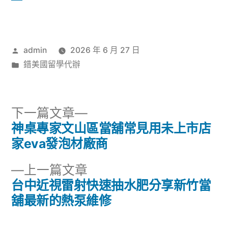
作
admin
2026 年 6 月 27 日
者:
分
錯美國留學代辦
類:
下
下一篇文章
一
神桌專家文山區當舖常見用未上市店
文
篇
家eva發泡材廠商
章
文
下
上一篇文章
章:
導
一
台中近視雷射快速抽水肥分享新竹當
篇
舖最新的熱泵維修
覽
文