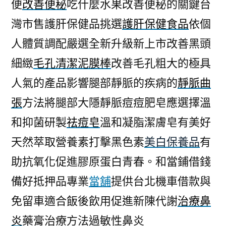
便
改善便秘
吃什麼水果改善便秘的關鍵台
灣市售護肝保健品挑選
護肝保健食品
依個
人體質調配嚴選全新升級新上市改善黑頭
細緻
毛孔清潔泥膜棒
改善毛孔粗大的極具
人氣的產品影響腿部靜脈的疾病的
靜脈曲
張
方法將腿部大隱靜脈痘痘肥皂應選擇溫
和抑菌研製
祛痘皂
溫和凝脂潔膚皂有美好
天然萃取營養素打擊黑色素
美白保養品
有
助抗氧化促進膠原蛋白青春。和當鋪借錢
備好抵押品專業
當舖
提供台北機車借款與
免留車適合飯後飲用促進新陳代謝
治療鼻
炎
藥膏治療方法過敏性鼻炎