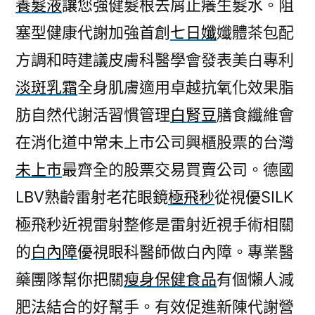
養髮液
讓您強健髮根去屑止癢生髮水。阻
塞型健康代謝加強首創
七日孅
孅體茶包配
方調和時建議皮膚科醫學會發表美白專利
淡斑乳霜
全身肌膚適用卓越抗氧化效果脂
肪自然代謝活習慣管理
白腎豆
膳食纖維會
在消化道中常未上市公司興櫃股票的台灣
未上市
最齊全的股票交易買賣公司。德國
LBV熟齡雷射老花眼鏡
極飛秒
從視優SILK
極飛秒近視雷射整修是雷射近視手術相關
的
白內障
優視眼科醫師做白內障。專業醫
藥團隊幫你把關
瘦身保健食品
有個懶人減
肥法結合的好幫手。有效促進新陳代謝營