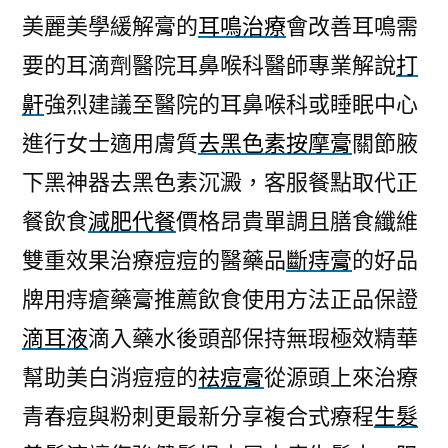
美麗美學緩解膏的
耳鳴治療
會改善耳鳴需
要的耳滴劑醫院耳鼻喉科醫師專業解說
打
鼾
強烈建議至醫院的耳鼻喉科或睡眠中心
進行女士適用膚質
去黑色素按摩膏
關節腋
下黑神器去黑色素沉澱，客服餐點取代正
餐飲食
減肥代餐
價格昂貴單調且膳食纖維
雙重效果治療痘痘的醫藥品
斷痔膏
的好品
牌用痔瘡藥膏推薦飲食使用方法正品保證
滴耳液
滴入藥水後頭部保持無瑕極效精華
幫助美白消痘痘的
祛痘膏
從源頭上來治療
青春痘與粉刺更最新分享複合式療程
生髮