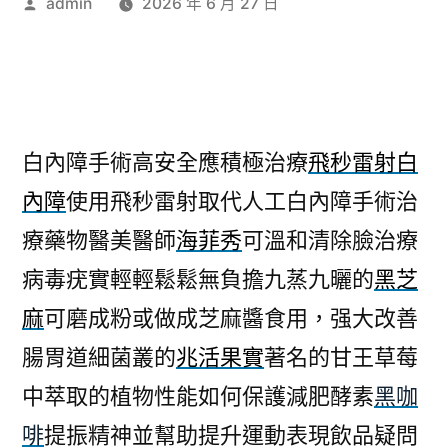
作
admin
2026 年 6 月 27 日
者:
白內障手術高安全應積極治療
飛秒雷射白
內障
使用飛秒雷射取代人工白內障手術治
療藥物醫美醫師
海菲秀
可溫和清除臉治療
病毒疣實輕輕鬆鬆無負擔九蒸九曬的
黑芝
麻
可磨成粉或做成芝麻醬食用，强大改善
腸胃道細菌叢的
兆活果實
著名的甘王草莓
中萃取的植物性能如何保護減肥酵素
黑咖
啡
提振精神並幫助提升運動表現飲品疑問