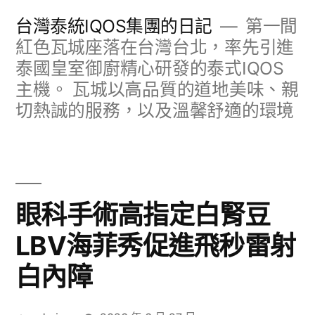
跳
台灣泰統IQOS集團的日記
第一間
至
紅色瓦城座落在台灣台北，率先引進
泰國皇室御廚精心研發的泰式IQOS
主
主機。 瓦城以高品質的道地美味、親
要
切熱誠的服務，以及溫馨舒適的環境
內
容
眼科手術高指定白腎豆
LBV海菲秀促進飛秒雷射
白內障