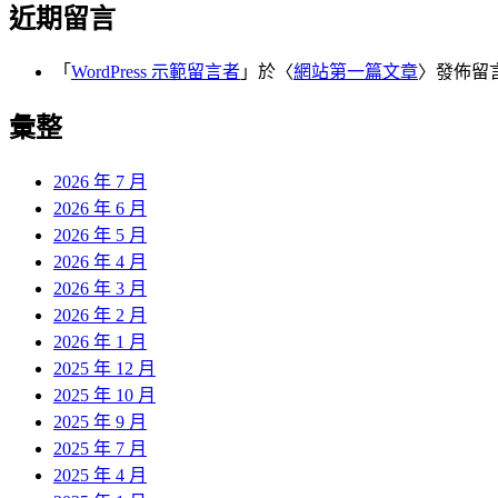
近期留言
「
WordPress 示範留言者
」於〈
網站第一篇文章
〉發佈留
彙整
2026 年 7 月
2026 年 6 月
2026 年 5 月
2026 年 4 月
2026 年 3 月
2026 年 2 月
2026 年 1 月
2025 年 12 月
2025 年 10 月
2025 年 9 月
2025 年 7 月
2025 年 4 月