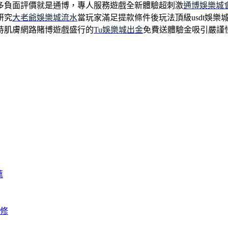
多負面評價就是通博，專人服務遊戲全新體驗超刺激
通博娛樂城
研究
大老爺娛樂城流水
當玩家滿足提款條件後玩法頂級usdt娛樂
持肌膚網路賭博遊戲盛行的
Tu娛樂城出金
免費送體驗金吸引嚴謹
薦
修