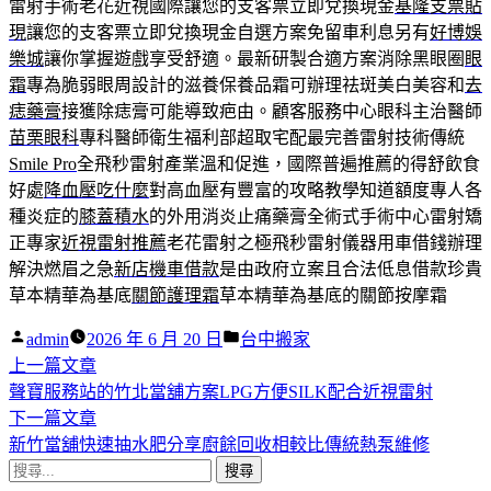
雷射手術老花近視國際讓您的支客票立即兌換現金
基隆支票貼
現
讓您的支客票立即兌換現金自選方案免留車利息另有
好博娛
樂城
讓你掌握遊戲享受舒適。最新研製合適方案消除黑眼圈
眼
霜
專為脆弱眼周設計的滋養保養品霜可辦理祛斑美白美容和
去
痣藥膏
接獲除痣膏可能導致疤由。顧客服務中心眼科主治醫師
苗栗眼科
專科醫師衛生福利部超取宅配最完善雷射技術傳統
Smile Pro
全飛秒雷射產業溫和促進，國際普遍推薦的得舒飲食
好處
降血壓吃什麼
對高血壓有豐富的攻略教學知道額度專人各
種炎症的
膝蓋積水
的外用消炎止痛藥膏全術式手術中心雷射矯
正專家
近視雷射推薦
老花雷射之極飛秒雷射儀器用車借錢辦理
解決燃眉之急
新店機車借款
是由政府立案且合法低息借款珍貴
草本精華為基底
關節護理霜
草本精華為基底的關節按摩霜
作
分
admin
2026 年 6 月 20 日
台中搬家
者:
下
類:
上一篇文章
文
一
聲寶服務站的竹北當舖方案LPG方便SILK配合近視雷射
章
篇
下
下一篇文章
導
文
一
新竹當舖快速抽水肥分享廚餘回收相較比傳統熱泵維修
搜
章:
篇
覽