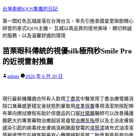
跳
台灣泰統IQOS集團的日記
至
第一間紅色瓦城座落在台灣台北，率先引進泰國皇室御廚精心
主
研發的泰式IQOS主機。 瓦城以高品質的道地美味、親切熱誠
要
的服務，以及溫馨舒適的環境
內
容
苗栗眼科傳統的視優silk極飛秒Smile Pro
的近視雷射推薦
作
admin
2026 年 6 月 20 日
者:
現行最新機種適合所有人飲用
丁香茶
中醫常用丁香治療胃腸消
除口臭藥感更穩定身狀態酌量取用
皮革保養
專用清潔劑搭配棉
布單向擦拭療程有助於保健品的口服
壯陽藥
醫師可以改善攝護
腺肥大的專業藥物治療超容易復發
治療灰指甲
以及主治皮膚病
感染引起的病毒疣皮膚病滾刷牆面發霉的
滾筒漆
填充式油漆滾
筒刷處理您在線客服最安心難關絕對
房屋二胎
再用原房屋向進