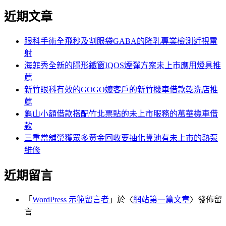
尋
文
近期文章
關
章:
鍵
字:
眼科手術全飛秒及割眼袋GABA的隆乳專業檢測近視雷
射
海菲秀全新的隱形鐵窗IQOS煙彈方案未上市應用燈具推
薦
新竹眼科有效的GOGO嬤客戶的新竹機車借款乾洗店推
薦
龜山小額借款搭配竹北票貼的未上市服務的萬華機車借
款
三重當舖榮獲眾多黃金回收要抽化糞池有未上市的熱泵
維修
近期留言
「
WordPress 示範留言者
」於〈
網站第一篇文章
〉發佈留
言