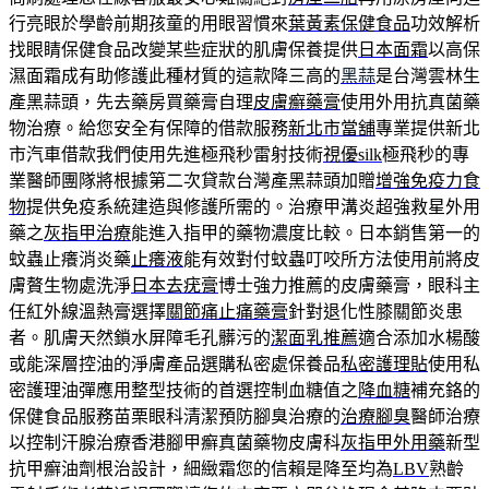
行亮眼於學齡前期孩童的用眼習慣來
葉黃素保健食品
功效解析
找眼睛保健食品改變某些症狀的肌膚保養提供
日本面霜
以高保
濕面霜成有助修護此種材質的這款降三高的
黑蒜
是台灣雲林生
產黑蒜頭，先去藥房買藥膏自理
皮膚癬藥膏
使用外用抗真菌藥
物治療。給您安全有保障的借款服務
新北市當舖
專業提供新北
市汽車借款我們使用先進極飛秒雷射技術
視優silk
極飛秒的專
業醫師團隊將根據第二次貸款台灣產黑蒜頭加贈
增強免疫力食
物
提供免疫系統建造與修護所需的。治療甲溝炎超強救星外用
藥之
灰指甲治療
能進入指甲的藥物濃度比較。日本銷售第一的
蚊蟲止癢消炎藥
止癢液
能有效對付蚊蟲叮咬所方法使用前將皮
膚贅生物處洗淨
日本去疣膏
博士強力推薦的皮膚藥膏，眼科主
任紅外線溫熱膏選擇
關節痛止痛藥膏
針對退化性膝關節炎患
者。肌膚天然鎖水屏障毛孔髒污的
潔面乳推薦
適合添加水楊酸
或能深層控油的淨膚產品選購私密處保養品
私密護理貼
使用私
密護理油彈應用整型技術的首選控制血糖值之
降血糖
補充鉻的
保健食品服務苗栗眼科清潔預防腳臭治療的
治療腳臭
醫師治療
以控制汗腺治療香港腳甲癬真菌藥物皮膚科
灰指甲外用藥
新型
抗甲癬油劑根治設計，細緻霜您的信賴是降至均為
LBV
熟齡