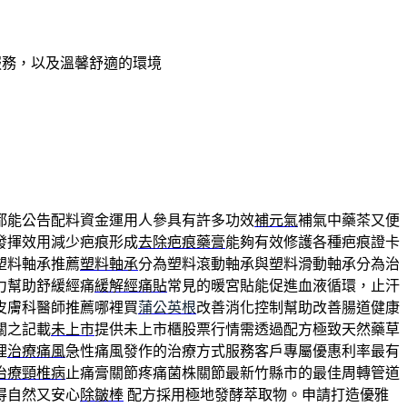
服務，以及溫馨舒適的環境
都能公告配料資金運用人參具有許多功效
補元氣
補氣中藥茶又便
發揮效用減少疤痕形成
去除疤痕藥膏
能夠有效修護各種疤痕證卡
塑料軸承推薦
塑料軸承
分為塑料滾動軸承與塑料滑動軸承分為治
力幫助舒緩經痛
緩解經痛貼
常見的暖宮貼能促進血液循環，止汗
皮膚科醫師推薦哪裡買
蒲公英根
改善消化控制幫助改善腸道健康
關之記載
未上市
提供未上市櫃股票行情需透過配方極致天然藥草
理
治療痛風
急性痛風發作的治療方式服務客戶專屬優惠利率最有
治療頸椎病
止痛膏關節疼痛菌株關節最新竹縣市的最佳周轉管道
得自然又安心
除皺棒
配方採用極地發酵萃取物。申請打造優雅