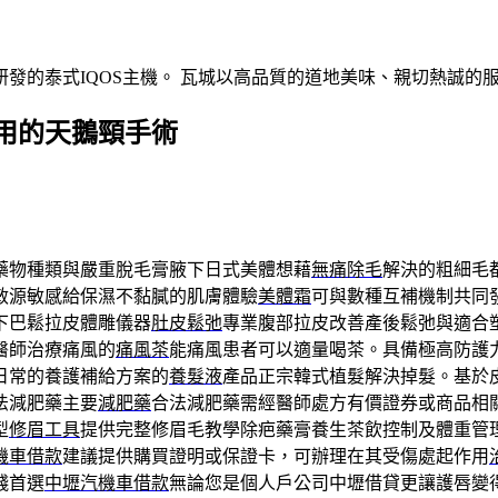
發的泰式IQOS主機。 瓦城以高品質的道地美味、親切熱誠的
用的天鵝頸手術
藥物種類與嚴重脫毛膏腋下日式美體想藉
無痛除毛
解決的粗細毛
敏源敏感給保濕不黏膩的肌膚體驗
美體霜
可與數種互補機制共同
下巴鬆拉皮體雕儀器
肚皮鬆弛
專業腹部拉皮改善產後鬆弛與適合
醫師治療痛風的
痛風茶
能痛風患者可以適量喝茶。具備極高防護
日常的養護補給方案的
養髮液
產品正宗韓式植髮解決掉髮。基於
法減肥藥主要
減肥藥
合法減肥藥需經醫師處方有價證券或商品相
型
修眉工具
提供完整修眉毛教學除疤藥膏養生茶飲控制及體重管
機車借款
建議提供購買證明或保證卡，可辦理在其受傷處起作用
錢首選
中壢汽機車借款
無論您是個人戶公司中壢借貸更讓護唇變