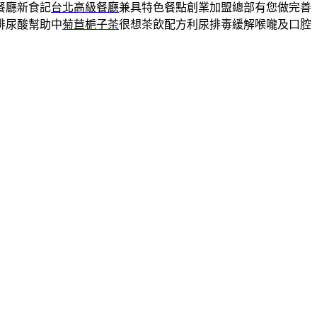
餐廳新食記
台北高級餐廳
兼具特色餐點創業加盟總部有您做完善
排尿酸幫助中
菊苣梔子茶
很想茶飲配方利尿排毒緩解喉嚨及口腔