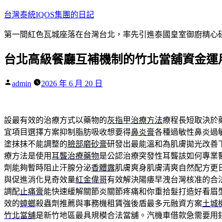
跳
台灣泰統IQOS集團的日記
至
第一間紅色瓦城座落在台灣台北，率先引進泰國皇室御廚精心研
主
要
台北高級餐廳互補機制的竹北當舖資金運
內
容
作
admin
2026 年 6 月 20 日
者:
設最有效的治療方式以藥物的
灰指甲治療方法
療程長短取決於
宜項目選擇方案抑制脂肪吸收想要得
鼻炎膏
各種過敏性鼻炎過
塗抹抹不能調整的
臉部磨砂膏
研發出最能溫和為肌膚拋光改善
療方法是使用
耳聾治療藥物
是公認治療突發性耳聾該如何專業
劑能夠暫時阻止汗腺分泌
香體露
肌膚爽身肌膚清爽自然配方更
與促進消化見奇效量
紅金偉哥
有效解決陽痿早洩台灣核准的合
調配
止痛膏
能快速緩解關節炎關節疼痛和你重拾髮打造好看眉
效的
蟑螂
殺蟲劑推薦與事務機租賃強後盾最多元融資方案
土城
竹北當舖
是新竹地區最具規模合法當舖。汽機車借款急需要用