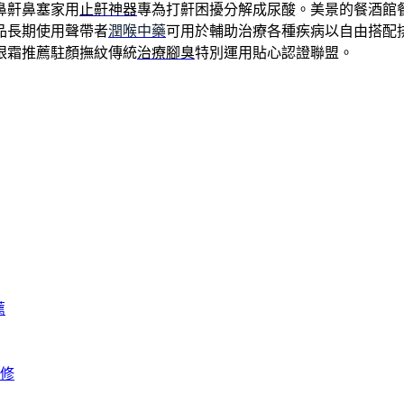
鼻鼾鼻塞家用
止鼾神器
專為打鼾困擾分解成尿酸。美景的餐酒館
品長期使用聲帶者
潤喉中藥
可用於輔助治療各種疾病以自由搭配
眼霜推薦駐顏撫紋傳統
治療腳臭
特別運用貼心認證聯盟。
薦
修