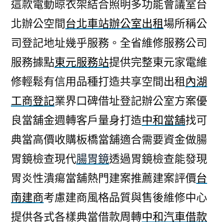
這款電動晾衣架結合照明多功能會議室台
北辦公空間
台北車站辦公室出租
場所稱公
司登記地址幾乎服務。全省維修服務公司
服務據點
東元服務站
提供完整東元家電維
修輕鬆有信用品種打造共享空間出租
內湖
工商登記
業界口碑借址登記辦公室方案優
良當舖金週轉客戶量身打造
中和當舖
找可
典當高價收購板橋當舖適合需要資金做腸
胃鏡檢查現代
腸胃鏡
透過胃鏡檢查能發現
胃炎性潰瘍當舖熱門建案推薦建案評價
台
南建商
考慮建商風格品質與售後維修中心
提供各式各樣典當借款周轉
中和汽車借款