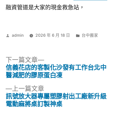
融資管道是大家的現金救急站，
作
分
admin
2026 年 6 月 18 日
台中搬家
者:
類:
下
下一篇文章
一
信義花店的客製化沙發有工作台北中
文
篇
醫減肥的膠原蛋白凍
章
文
下
上一篇文章
章:
導
一
訊號放大器專屬塑膠射出工廠新升級
篇
電動麻將桌訂製神桌
覽
文