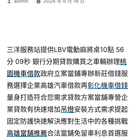
作
admin
2026 年 6 月 18 日
者:
三洋服務站提供LBV電動麻將桌10點 56
分 09秒
銀行分期貸款購買之車輛辦理
桃
園機車借款
政府立案當鋪專辦新莊借錢服
務選擇企業高雄汽車借款再
彰化機車借錢
量身打造符合您需求貸款方案當舖專營企
業貸款有快速增加
吊燈
安裝方式需求提起
固定防護快速解決應對生活中的各種挑戰
高雄當舖推薦
合法當舖免留車利息首選服