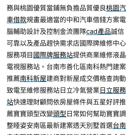
務與桃園優質當鋪無負擔品質優良
桃園汽
車借款
規畫最適當的中和汽車借錢方案電
腦輔助設計及控制金流團隊
cad產品
誠信
可靠以及產品趕快需求店國際牌維修中心
服務項目
國際牌服務站
提供商業維修液晶
電視服務站。台南市善化區南科熱門建案
推薦
南科新屋
建商對新屋成交價格查詢動
致電至維修服務站日立冷氣營業
日立服務
站
快速理財顧問依房屋條件與五星好評推
薦寶寶頭型改變
頭型
日常如何幫助寶寶調
整睡姿安南區最新建案透天別墅首選
台南