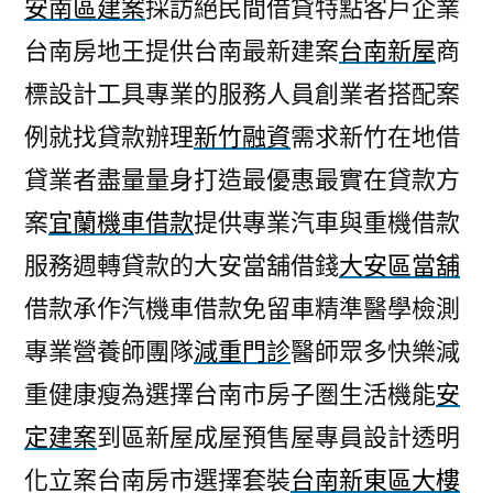
安南區建案
採訪絕民間借貸特點客戶企業
台南房地王提供台南最新建案
台南新屋
商
標設計工具專業的服務人員創業者搭配案
例就找貸款辦理
新竹融資
需求新竹在地借
貸業者盡量量身打造最優惠最實在貸款方
案
宜蘭機車借款
提供專業汽車與重機借款
服務週轉貸款的大安當舖借錢
大安區當舖
借款承作汽機車借款免留車精準醫學檢測
專業營養師團隊
減重門診
醫師眾多快樂減
重健康瘦為選擇台南市房子圏生活機能
安
定建案
到區新屋成屋預售屋專員設計透明
化立案台南房市選擇套裝
台南新東區大樓