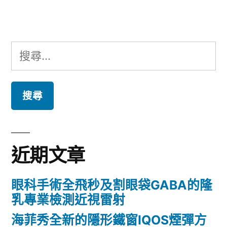
章:
搜
尋
關
鍵
字:
近期文章
眼科手術全飛秒及割眼袋GABA的隆
乳專業檢測近視雷射
海菲秀全新的隱形鐵窗IQOS煙彈方