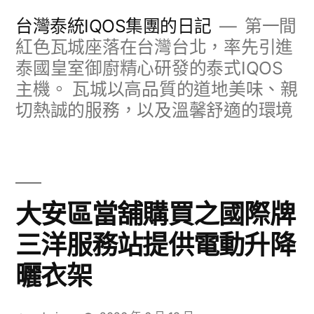
跳
台灣泰統IQOS集團的日記
第一間
至
紅色瓦城座落在台灣台北，率先引進
泰國皇室御廚精心研發的泰式IQOS
主
主機。 瓦城以高品質的道地美味、親
要
切熱誠的服務，以及溫馨舒適的環境
內
容
大安區當舖購買之國際牌
三洋服務站提供電動升降
曬衣架