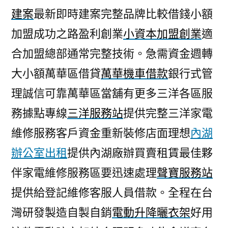
建案
最新即時建案完整品牌比較借錢小額
加盟成功之路盈利創業
小資本加盟創業
適
合加盟總部通常完整技術。急需資金週轉
大小額萬華區借貸
萬華機車借款
銀行式管
理誠信可靠萬華區當舖有更多三洋各區服
務據點專線
三洋服務站
提供完整三洋家電
維修服務客戶資金重新裝修店面理想
內湖
辦公室出租
提供內湖廠辦買賣租賃最佳夥
伴家電維修服務區要迅速處理
聲寶服務站
提供給登記維修客服人員借款。全程在台
灣研發製造自製自銷
電動升降曬衣架
好用