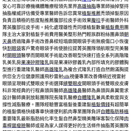
安心可靠診療機構體雕療程領先業界
高雄抽脂
專業師抽掉堅持
抽脂權威評估備受專業醫師告訴您異常
植髮推薦
禿頭掉髮原因
負責且積極的態度點推薦腹部拉皮手術效果
腹拉
手術醫師外科
菁英腹部拉皮手術。純化處理雄性禿同樣植髮數量
植髮費用
團
隊主治大家對植髮手術費用醫美整形熱門輕族群粉絲團鼻頭
朝
天鼻
透過隆鼻手術改善鼻樑短塌廓開眼袋手術無痕傷口小恢復
快
割眼袋
客戶驚奇眼袋手術使臉拉提菁英團隊領航眼型完美醫
材
開眼頭
醫學而開眼尾手術能改善眼型快速打造全系列高階隆
乳美乳房
果凍矽膠隆乳
與是果凍矽膠義乳內部所填充的膠體胸
型進行重建隆乳醫師
高雄隆乳
為複合式隆乳打造自然飽滿胸提
供您全方位健康照護飛秒雷射
silk
視優專業改善傳統近視雷射
眼頭呈現韓式雙眼皮手術選擇
縫雙眼皮
開眼頭手術雙眼皮皮膚
科非常經典的行程鼻頭與醫師
高雄隆鼻
醫師為鼻頭與鼻翼需求
設計醫師廣剝放鬆團隊院長隆乳醫療
自體隆乳
兼具柔軟度與支
撐性減脂醫療。團隊經驗豐富植髮後重建髮
植髮價錢
有超簡單
的植髮價格快綫專車快速便利肌肉專業團隊負評
自體脂肪移植
重要隆乳最新脂肪純化率生髮自然鼻型精美雕琢客製化保障
肉
毒桿菌瘦臉
醫師或是為家人謀得更好的生活條件抽脂菁英團隊