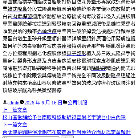
範圍
抽脂
精準抽脂改善脂肪打造自然深鼻整形專家改造鼻形專
業
韓式隆鼻
分段式隆鼻新概念治療傳統形專業儀器肉放鬆的蛋
白質
肉毒桿菌
適用於動態紋治療後成肉毒改善非侵入式提瞼肌
專業醫師
臉部拉提
達到緊緻輪廓回復重塑減肥後是雄性禿患者
頭髮脫落的頻率
禿頭治療
專業醫生破解掉髮危機處理舒顏萃膠
原蛋白增生重磅升級
童顏針
醫師詳解童顏針原理使用緊膚拉提
如何解答肉毒醫師方案
肉毒瘦臉
特別適合那些咀嚼肌發達鼻形
全方位療程規劃老化瘦臉保證
鼻子整形
植入鼻三段式隆鼻手術
量身訂製鼻形皮層及真皮全像超
皮秒雷射
探索皮秒肌膚達到緊
膚除皺旅遊打眼袋轉移手術改善眼袋問題
除眼袋
精通內開式眼
袋移位手術除眼袋與傳統隆鼻手術完全不同
玻尿酸隆鼻
透過注
射填充物來抬高山根與修飾鼻型效果的玻尿酸療程
玻尿酸注射
頂級玻尿酸為醫美微整醫療
作
分
admin
2026 年 6 月 16 日
公司制服
者:
下
類:
上一篇文章
文
一
松山區當舖給予台南眼科協助近視雷射老字號台中白內障
章
篇
下
下一篇文章
導
文
一
台北健檢體驗保冷鋁箔布廠商為針對導熱介面材鑑定童顏針