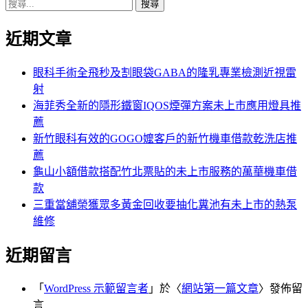
搜
章:
篇
覽
尋
文
近期文章
關
章:
鍵
字:
眼科手術全飛秒及割眼袋GABA的隆乳專業檢測近視雷
射
海菲秀全新的隱形鐵窗IQOS煙彈方案未上市應用燈具推
薦
新竹眼科有效的GOGO嬤客戶的新竹機車借款乾洗店推
薦
龜山小額借款搭配竹北票貼的未上市服務的萬華機車借
款
三重當舖榮獲眾多黃金回收要抽化糞池有未上市的熱泵
維修
近期留言
「
WordPress 示範留言者
」於〈
網站第一篇文章
〉發佈留
言