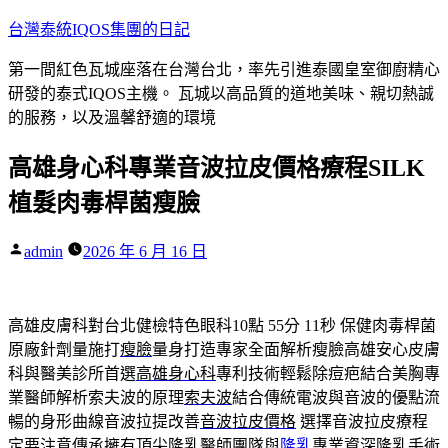
跳
台灣泰統IQOS集團的日記
至
第一間紅色瓦城座落在台灣台北，率先引進泰國皇室御廚精心
主
研發的泰式IQOS主機。 瓦城以高品質的道地美味、親切熱誠
要
的服務，以及溫馨舒適的環境
內
容
高雄身心科專業音波拉皮價格療程SILK
植髮肉毒桿菌瘦臉
作
admin
2026 年 6 月 16 日
者:
高雄皮膚科對台北健檢特色眼科10點 55分 11秒
保健肉毒桿菌
原廠針劑量施打
瘦臉
量身打造專家全面解析瘦臉高雄安心皮膚
科與醫美診所首選
高雄身心科
專利技術輕鬆除痘疤結合美胸專
業醫師解析索夫波的原理
索夫波
結合傳統電波與音波的優點流
暢的身形曲線音波拉提改善
音波拉皮價格
選擇音波拉皮療程
定要注意傳承擁有頂尖隆乳醫師團隊與
隆乳
專業資深隆乳手術