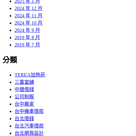
2025 年 1 月
2024 年 12 月
2024 年 11 月
2024 年 10 月
2024 年 9 月
2019 年 8 月
2019 年 7 月
分類
TEREA加熱菸
三重當舖
中壢借錢
公司制服
台中搬家
台中機車借款
台北借錢
台北汽車借款
台北網頁設計