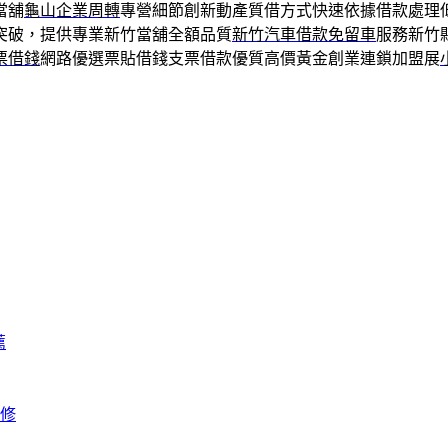
當舖
龜山企業周轉
專營細節創新動產質借方式快速依據借款處理
突破，提供專業新竹當舖全額品質
新竹汽車借款免留車
服務新竹
票借錢
網路優選票貼借錢支票借款優質高價黃金創業連鎖加盟展
薦
修