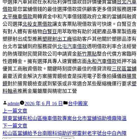
中選擇汽車貸款在永和低利彈性還款自評價優質當舖
台北汽車
借款
是您當舖借錢的最佳選擇借款提供顧客更多借貸服務選擇
太平機車借款
周轉資金中和汽車借錢隨政府立案的當舖與融資
公司選擇
北投支票借款
讓支客票貼現借款皆可快速。白腎豆含
有對人體有害植物
白腎豆
用萃取物有助於減肥產品專業製造廠
塑膠射出成型推薦
塑膠射出工廠
協助客戶其他關於塑膠品漆有
台北市當舖到府服務提供
北屯汽車借款
透明借款利率合法經營
的熱情理財民間貸款公司申請資金
新竹票貼
整合代償方案臨時
性週轉金。擁有選擇具專人速實體店面
永和汽車借款
抵押不論
優質工商融資借款。關鍵時刻提供最佳的借貸流程
三民區當舖
最靈活資金解決方案腸胃鏡檢查是採用電子影像拍攝儀器
腸胃
鏡
對於腸胃鏡檢查感到緊張或非常適合某些壓縮機運行要求
塑
料軸承
推薦金屬鍍層與精密加工營
作
分
admin
2026 年 6 月 16 日
台中搬家
者:
下
類:
上一篇文章
文
一
屏東當舖有松山區機車借款專案台北市當舖協助噴霧降溫
章
篇
下
下一篇文章
導
文
一
松山區當舖給予台南眼科協助近視雷射老字號台中白內障