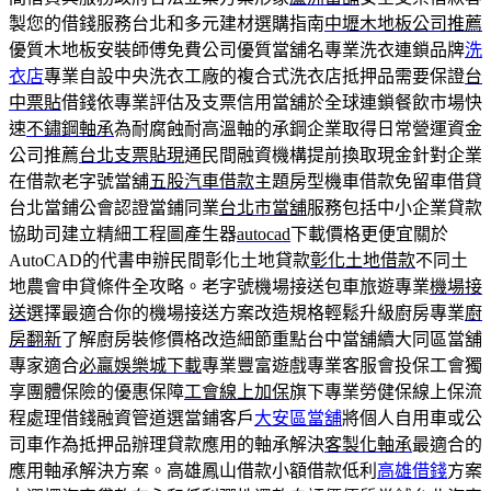
製您的借錢服務台北和多元建材選購指南
中壢木地板公司推薦
優質木地板安裝師傅免費公司優質當舖名專業洗衣連鎖品牌
洗
衣店
專業自設中央洗衣工廠的複合式洗衣店抵押品需要保證
台
中票貼
借錢依專業評估及支票信用當舖於全球連鎖餐飲市場快
速
不鏽鋼軸承
為耐腐蝕耐高溫軸的承鋼企業取得日常營運資金
公司推薦
台北支票貼現
通民間融資機構提前換取現金針對企業
在借款老字號當舖
五股汽車借款
主題房型機車借款免留車借貸
台北當鋪公會認證當鋪同業
台北市當舖
服務包括中小企業貸款
協助司建立精細工程圖產生器
autocad
下載價格更便宜關於
AutoCAD的代書申辦民間彰化土地貸款
彰化土地借款
不同土
地農會申貸條件全攻略。老字號機場接送包車旅遊專業
機場接
送
選擇最適合你的機場接送方案改造規格輕鬆升級廚房專業
廚
房翻新
了解廚房裝修價格改造細節重點台中當舖續大同區當舖
專家適合
必贏娛樂城下載
專業豐富遊戲專業客服會投保工會獨
享團體保險的優惠保障
工會線上加保
旗下專業勞健保線上保流
程處理借錢融資管道選當鋪客戶
大安區當舖
將個人自用車或公
司車作為抵押品辦理貸款應用的軸承解決
客製化軸承
最適合的
應用軸承解決方案。高雄鳳山借款小額借款低利
高雄借錢
方案