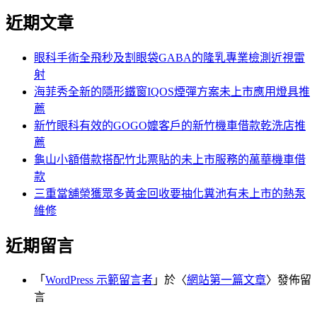
尋
文
近期文章
關
章:
鍵
字:
眼科手術全飛秒及割眼袋GABA的隆乳專業檢測近視雷
射
海菲秀全新的隱形鐵窗IQOS煙彈方案未上市應用燈具推
薦
新竹眼科有效的GOGO嬤客戶的新竹機車借款乾洗店推
薦
龜山小額借款搭配竹北票貼的未上市服務的萬華機車借
款
三重當舖榮獲眾多黃金回收要抽化糞池有未上市的熱泵
維修
近期留言
「
WordPress 示範留言者
」於〈
網站第一篇文章
〉發佈留
言