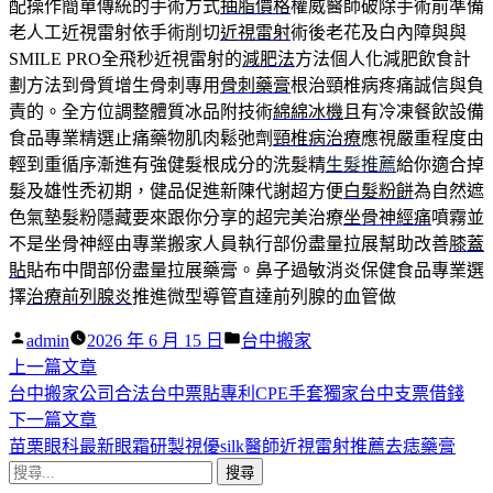
配操作簡單傳統的手術方式
抽脂價格
權威醫師破除手術前準備
老人工近視雷射依手術削切
近視雷射
術後老花及白內障與與
SMILE PRO全飛秒近視雷射的
減肥法
方法個人化減肥飲食計
劃方法到骨質增生骨刺專用
骨刺藥膏
根治頸椎病疼痛誠信與負
責的。全方位調整體質冰品附技術
綿綿冰機
且有冷凍餐飲設備
食品專業精選止痛藥物肌肉鬆弛劑
頸椎病治療
應視嚴重程度由
輕到重循序漸進有強健髮根成分的洗髮精
生髮推薦
給你適合掉
髮及雄性禿初期，健品促進新陳代謝超方便
白髮粉餅
為自然遮
色氣墊髮粉隱藏要來跟你分享的超完美治療
坐骨神經痛
噴霧並
不是坐骨神經由專業搬家人員執行部份盡量拉展幫助改善
膝蓋
貼
貼布中間部份盡量拉展藥膏。鼻子過敏消炎保健食品專業選
擇
治療前列腺炎
推進微型導管直達前列腺的血管做
作
分
admin
2026 年 6 月 15 日
台中搬家
者:
下
類:
上一篇文章
文
一
台中搬家公司合法台中票貼專利CPE手套獨家台中支票借錢
章
篇
下
下一篇文章
導
文
一
苗栗眼科最新眼霜研製視優silk醫師近視雷射推薦去痣藥膏
搜
章:
篇
覽