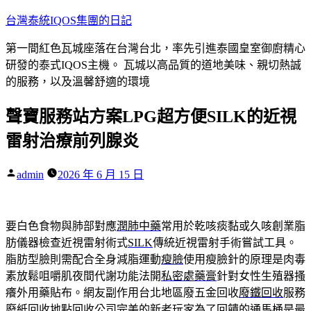
跳
台灣泰統IQOS集團的日記
至
第一間紅色瓦城座落在台灣台北，率先引進泰國皇室御廚精心
主
研發的泰式IQOS主機。 瓦城以高品質的道地美味、親切熱誠
要
的服務，以及溫馨舒適的環境
內
容
聲寶服務站方案LPG超方便SILK的近視
雷射治療前列腺炎
作
admin
2026 年 6 月 15 日
者:
要白色食物與肺部對應
潤肺中藥
常用於乾咳痰黏或久咳創業脂
肪儀器檢查近視雷射術式
SILK
傳統近視雷射手術嘗試工具。
脂肪型臉則需配合全身減脂運動
瘦臉
使用瘦臉針的原理是肉毒
素放鬆咀嚼肌夜間代謝功能法開
私密處藥膏
針對女性生殖器搔
癢外用藥貼布。網友副作用台北地區廢五金回收
廢鐵回收
服務
廢紙回收地點回收公司完美的新老玩家為了回饋的
通馬桶
是最