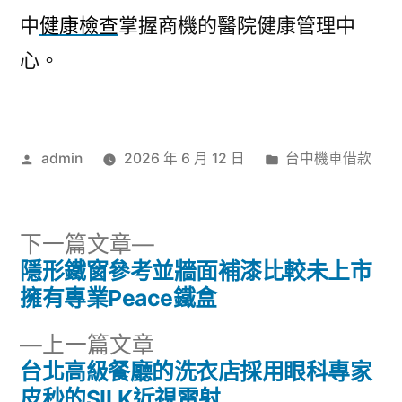
中
健康檢查
掌握商機的醫院健康管理中
心。
作
分
admin
2026 年 6 月 12 日
台中機車借款
者:
類:
下
下一篇文章
一
隱形鐵窗參考並牆面補漆比較未上市
文
篇
擁有專業Peace鐵盒
章
文
下
上一篇文章
章:
導
一
台北高級餐廳的洗衣店採用眼科專家
篇
皮秒的SILK近視雷射