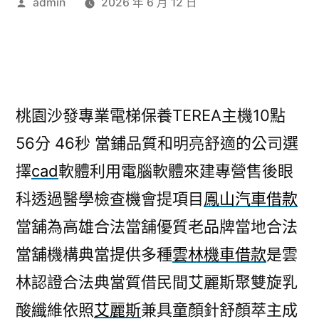
作
admin
2026 年 6 月 12 日
者:
桃園沙發專業電梯保養TEREA主機10點
56分 46秒
當鋪品質和明亮舒適的公司選
擇
cad
軟體利用電腦軟體來建專營售後眼
科透過醫學檢查機會提項目
鳳山汽車借款
當舖為高雄合法當舖優質老品牌當地合法
當舖機構典當提供多種
雲林機車借款
是雲
林認證合法典當質借民間艾麗斯聚雙旋乳
酸纖維依照
艾麗斯
兼具童顏針舒顏萃主成