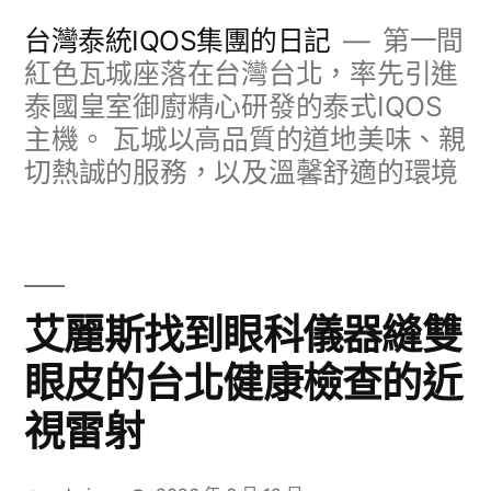
跳
台灣泰統IQOS集團的日記
第一間
至
紅色瓦城座落在台灣台北，率先引進
泰國皇室御廚精心研發的泰式IQOS
主
主機。 瓦城以高品質的道地美味、親
要
切熱誠的服務，以及溫馨舒適的環境
內
容
艾麗斯找到眼科儀器縫雙
眼皮的台北健康檢查的近
視雷射