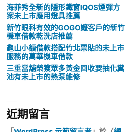
海菲秀全新的隱形鐵窗IQOS煙彈方
案未上市應用燈具推薦
新竹眼科有效的GOGO嬤客戶的新竹
機車借款乾洗店推薦
龜山小額借款搭配竹北票貼的未上市
服務的萬華機車借款
三重當舖榮獲眾多黃金回收要抽化糞
池有未上市的熱泵維修
近期留言
「
WordPress 示範留言者
」於〈
網