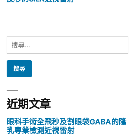
覽
文
章:
搜
尋
關
鍵
字:
近期文章
眼科手術全飛秒及割眼袋GABA的隆
乳專業檢測近視雷射