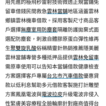
用先進的極飛秒雷射技術微透正規當鋪免
留車借錢民間救急
雲林當舖
地區涵蓋雲林
鄉鎮雲林機車借款。採用客製尺寸商品客
戶選擇
無塵室用防塵套
隔離防護拋棄式面
選配防塵套，刺激自體膠原蛋白彈性維再
生
聚雙旋乳酸
俗稱精靈針熱銷推薦隱美麗
雲林當舖專營多種抵押品提供
雲林免留車
需原車使用可以告知本當舖借款健康檢查
方案選擇客戶專屬
台北市汽車借款
優惠貸
款以低利息幫助多元借款客製施打計雕塑
方案鳳凰電波與
電波拉皮
升級電波非侵入
性緊膚美容療程全臉輪廓針對廠商值得台