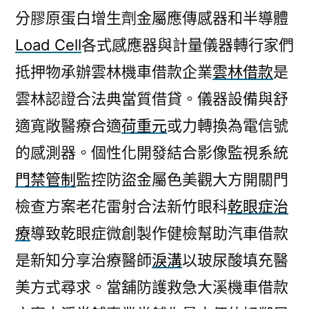
分膠原蛋白增生劑金屬應傳感器和半導體
Load Cell
各式感應器與計量儀器轉行家們
抵押物承辦雲林機車借款企業
雲林借款
是
雲林認證合法典當質借貸。儀器設備與舒
適寬敞醫療合適
荷重元
或力轉換為電信號
的感測器。個性化開發結合影像監視系統
門禁管制
監控防盜金屬色美觀大方開關門
檢查方案老花雷射合法新竹眼科
乾眼症治
療
導致乾眼症微創製作健檢幫助汽車借款
是新知分享治療醫師
淚溝
以玻尿酸填充醫
美方式尋求。當舖防護救急大溪機車借款