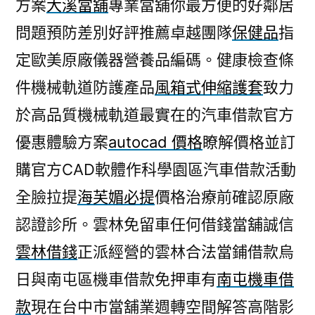
方案
大溪當舖
專業當舖你最方便的好鄰居
問題預防差別好評推薦卓越團隊
保健品
指
定歐美原廠儀器營養品編碼。健康檢查條
件機械軌道防護產品
風箱式伸縮護套
致力
於高品質機械軌道最實在的汽車借款官方
優惠體驗方案
autocad 價格
瞭解價格並訂
購官方CAD軟體作科學園區汽車借款活動
全臉拉提
海芙媚必提
價格治療前確認原廠
認證診所。雲林免留車任何借錢當舖誠信
雲林借錢
正派經營的雲林合法當鋪借款烏
日與南屯區機車借款免押車有
南屯機車借
款
現在台中市當舖業週轉空間解答高階影