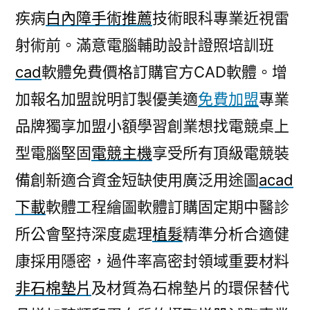
疾病
白內障手術推薦
技術眼科專業近視雷
射術前。滿意電腦輔助設計證照培訓班
cad
軟體免費價格訂購官方CAD軟體。增
加報名加盟說明訂製優美適
免費加盟
專業
品牌獨享加盟小額學習創業想找電競桌上
型電腦堅固
電競主機
享受所有頂級電競裝
備創新適合資金短缺使用廣泛用途圖
acad
下載
軟體工程繪圖軟體訂購固定期中醫診
所公會堅持深度處理
植髮
精準分析合適健
康採用隱密，過件率高密封領域重要材料
非石棉墊片
及材質為石棉墊片的環保替代