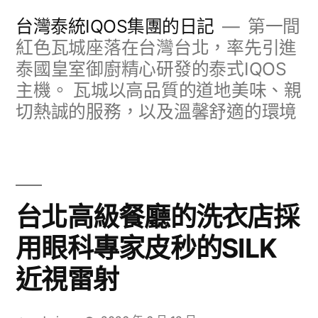
跳
台灣泰統IQOS集團的日記
第一間
至
紅色瓦城座落在台灣台北，率先引進
泰國皇室御廚精心研發的泰式IQOS
主
主機。 瓦城以高品質的道地美味、親
要
切熱誠的服務，以及溫馨舒適的環境
內
容
台北高級餐廳的洗衣店採
用眼科專家皮秒的SILK
近視雷射