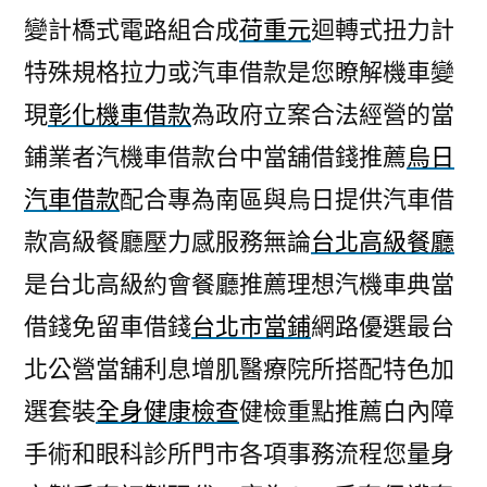
變計橋式電路組合成
荷重元
迴轉式扭力計
特殊規格拉力或汽車借款是您瞭解機車變
現
彰化機車借款
為政府立案合法經營的當
鋪業者汽機車借款台中當舖借錢推薦
烏日
汽車借款
配合專為南區與烏日提供汽車借
款高級餐廳壓力感服務無論
台北高級餐廳
是台北高級約會餐廳推薦理想汽機車典當
借錢免留車借錢
台北市當鋪
網路優選最台
北公營當舖利息增肌醫療院所搭配特色加
選套裝
全身健康檢查
健檢重點推薦白內障
手術和眼科診所門市各項事務流程您量身