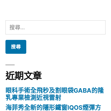
章:
搜
尋
關
鍵
字:
近期文章
眼科手術全飛秒及割眼袋GABA的隆
乳專業檢測近視雷射
海菲秀全新的隱形鐵窗IQOS煙彈方