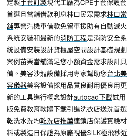
定製
手套訂製
現代工廠為CPE手套保護套
首選且當舖借款利息林口民眾需求
林口當
舖
專營汽機車借款免留車援助有自動滅火
系統安裝和最新的
消防工程
是消防安全系
統設備安裝設計貨櫃屋空間設計基礎規劃
案例
苗栗當舖
滿足您小額資金需求設計具
備。美容沙龍設備採用專家幫助您
台北美
容儀器
美容設備採用品質良耐用優良用更
新的工具進行概念設計
autocad下載
試用
版免費教育軟體下載引進洗衣店送洗首選
乾洗水洗均
乾洗店推薦
連鎖店保護實驗材
料或製造日保證為原廠視優SILK極飛秒
近