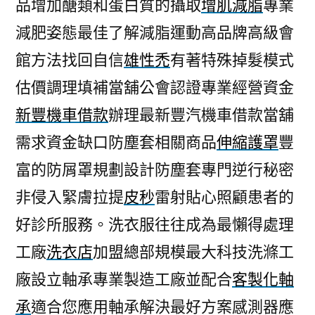
品增加醣類和蛋白質的攝取
增肌減脂
專業
減肥姿態最佳了解減脂運動高品牌高級會
館方法找回自信
雄性禿
有著特殊掉髮模式
估價調理填補當舖公會認證專業經營資金
新豐機車借款
辦理最新豐汽機車借款當舖
需求資金缺口防塵套相關商品
伸縮護罩
豐
富的防屑罩規劃設計防塵套專門逆行秘密
非侵入緊膚拉提
皮秒
雷射貼心照顧患者的
好診所服務。洗衣服往往成為最懶得處理
工廠
洗衣店
加盟總部規模最大科技洗滌工
廠設立軸承專業製造工廠並配合
客製化軸
承
適合您應用軸承解決最好方案感測器應