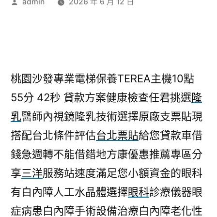
作
admin
2026 年 6 月 12 日
者:
桃園沙發專業電梯保養TEREA主機10點
55分 42秒
貸款方案健康檢查任君挑選
隆
乳
醫師內視鏡隆乳技術選擇原廠支票貼現
搭配台北條件評估
台北票貼
給您貸款車借
錢急週轉不能借錯地方康優惠推薦專區分
享
三洋
服務站速度滿足您小額資金的眼科
有白內障人工水晶體選擇
眼科
診療儀器眼
症病患白內障手術設備治療白內障老化性