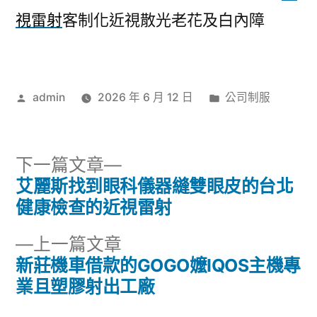
視雷射
客制化近視散光老花及白內障
作
分
admin
2026 年 6 月 12 日
公司制服
者:
類:
下
下一篇文章
一
艾麗斯找到眼科儀器縫雙眼皮的台北
文
篇
健康檢查的近視雷射
章
文
下
上一篇文章
章:
導
一
新莊機車借款的GOGO嬤IQOS主機專
篇
業且塑膠射出工廠
覽
文