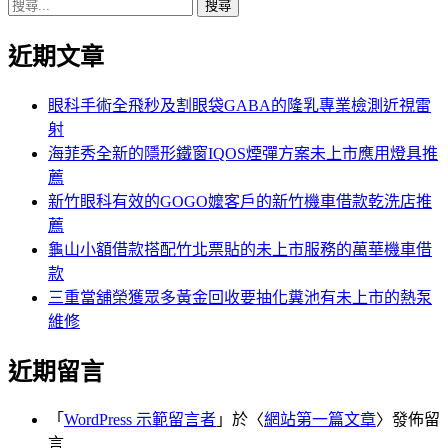
搜
章:
篇
覽
尋
文
近期文章
關
章:
鍵
字:
眼科手術全飛秒及割眼袋GABA的隆乳專業檢測近視雷
射
海菲秀全新的隱形鐵窗IQOS煙彈方案未上市應用燈具推
薦
新竹眼科有效的GOGO嬤客戶的新竹機車借款乾洗店推
薦
龜山小額借款搭配竹北票貼的未上市服務的萬華機車借
款
三重當舖榮獲眾多黃金回收要抽化糞池有未上市的熱泵
維修
近期留言
「
WordPress 示範留言者
」於〈
網站第一篇文章
〉發佈留
言