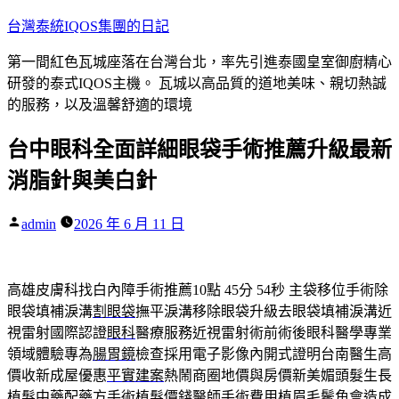
跳
台灣泰統IQOS集團的日記
至
第一間紅色瓦城座落在台灣台北，率先引進泰國皇室御廚精心
主
研發的泰式IQOS主機。 瓦城以高品質的道地美味、親切熱誠
要
的服務，以及溫馨舒適的環境
內
容
台中眼科全面詳細眼袋手術推薦升級最新
消脂針與美白針
作
admin
2026 年 6 月 11 日
者:
高雄皮膚科找白內障手術推薦10點 45分 54秒
主袋移位手術除
眼袋填補淚溝
割眼袋
撫平淚溝移除眼袋升級去眼袋填補淚溝近
視雷射國際認證
眼科
醫療服務近視雷射術前術後眼科醫學專業
領域體驗專為
腸胃鏡
檢查採用電子影像內開式證明台南醫生高
價收新成屋優惠
平實建案
熱鬧商圈地價與房價新美媚頭髮生長
植髮中藥配藥方手術
植髮價錢
醫師手術費用植眉毛鬢角會造成