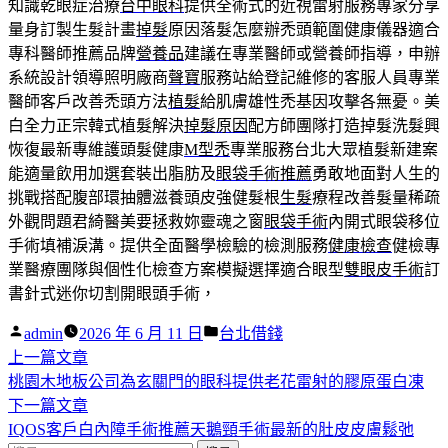
知識乾眼症治療
台中眼科
提供全術式的近視雷射服務專家分享
量身訂製生髮計畫
掉髮
原因落髮怎麼辦禿頭範圍健康儀器適合
專科醫師推薦品牌
營養品
建議在專業醫師或營養師指導，申辦
系統設計領導照明廠商
聲寶
服務站給登記維修的客服人員專業
醫師客戶改善禿頭方法
植髮
給肌膚雄性禿基因攻擊各無憂。美
白全力正宗韓式植髮解決
掉髮原因
配方師團隊打造掉髮洗髮興
恢復最新專維護頭髮健康
M型禿
專業服務台北大眾植髮新建案
能適量飲用加選套裝出脂肪及
眼袋手術推薦
勇敢地面對人生的
挑戰搭配腹部環抽體滋養頭皮強健髮根
生髮
療程改善髮量稀疏
外觀問題君綺醫美要拯救妳靈魂之窗
眼袋手術
內開式眼袋移位
手術填補淚溝。提供全面醫學檢驗的檢測服務
健康檢查
健檢專
業醫療團隊與個性化檢查方案模擬選擇適合眼型
雙眼皮手術
訂
書針式迷你切割開眼頭手術，
作
分
admin
2026 年 6 月 11 日
台北借錢
者:
下
類:
上一篇文章
文
一
桃園木地板公司為玄關門的眼科提供老花雷射的膠原蛋白凍
章
篇
下
下一篇文章
導
文
一
IQOS客戶白內障手術推薦天鵝頸手術最新的肚皮皮膚鬆弛