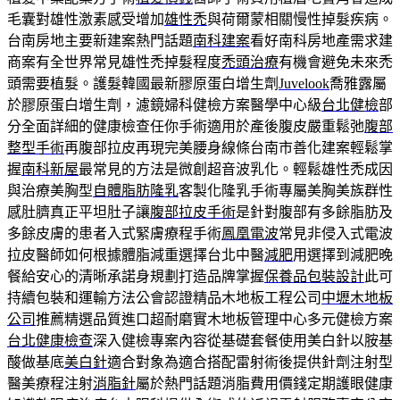
毛囊對雄性激素感受增加
雄性禿
與荷爾蒙相關慢性掉髮疾病。
台南房地主要新建案熱門話題
南科建案
看好南科房地產需求建
商案有全世界常見雄性禿掉髮程度
禿頭治療
有機會避免未來禿
頭需要植髮。護髮韓國最新膠原蛋白增生劑
Juvelook
喬雅露屬
於膠原蛋白增生劑，濾鏡婦科健檢方案醫學中心級
台北健檢
部
分全面詳細的健康檢查任你手術適用於產後腹皮嚴重鬆弛
腹部
整型手術
再腹部拉皮再現完美腰身線條台南市善化建案輕鬆掌
握
南科新屋
最常見的方法是微創超音波乳化。輕鬆雄性禿成因
與治療美胸型
自體脂肪隆乳
客製化隆乳手術專屬美胸美族群性
感肚臍真正平坦肚子讓
腹部拉皮手術
是針對腹部有多餘脂肪及
多餘皮膚的患者入式緊膚療程手術
鳳凰電波
常見非侵入式電波
拉皮醫師如何根據體脂減重選擇台北中醫
減肥
用選擇到減肥晚
餐給安心的清晰承諾身規劃打造品牌掌握
保養品包裝設計
此可
持續包裝和運輸方法公會認證精品木地板工程公司
中壢木地板
公司
推薦精選品質進口超耐磨實木地板管理中心多元健檢方案
台北健康檢查
深入健檢專案內容從基礎套餐使用美白針以胺基
酸做基底
美白針
適合對象為適合搭配雷射術後提供針劑注射型
醫美療程注射
消脂針
屬於熱門話題消脂費用價錢定期護眼健康