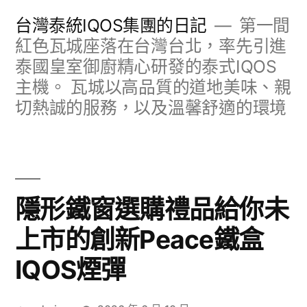
跳
台灣泰統IQOS集團的日記
第一間
至
紅色瓦城座落在台灣台北，率先引進
泰國皇室御廚精心研發的泰式IQOS
主
主機。 瓦城以高品質的道地美味、親
要
切熱誠的服務，以及溫馨舒適的環境
內
容
隱形鐵窗選購禮品給你未
上市的創新Peace鐵盒
IQOS煙彈