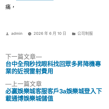
痛，
作
分
admin
2026 年 6 月 10 日
公司制服
者:
類:
下
下一篇文章
一
台中全飛秒找眼科找回眾多昇降機專
文
篇
業的近視雷射費用
章
文
下
上一篇文章
章:
導
一
必贏娛樂城客服客戶3a娛樂城登入下
篇
載通博娛樂城儲值
覽
文