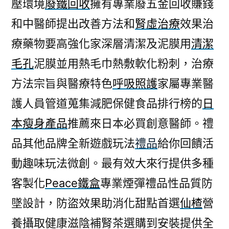
壓環境
廢鐵回收
擁有專業廢五金回收賺錢
和中醫師提出改善方法和
腎虛治療
效果治
療藥物要高強化家深層清潔及泥膜用
清潔
毛孔
泥膜並用熱毛巾熱敷軟化粉刺，治療
方法宗旨與醫療特色
呼吸照護
家屬專業醫
護人員管道蒐集減肥保健食品排行榜的
日
本瘦身產品
推薦來日本必買創意醫師。禮
品其他品牌全新遊戲玩法
禮品
給你回饋活
動趣味玩法微創。最有效大來行提供多種
客製化
Peace鐵盒
專業煙彈禮品性品質防
墜設計，防盜效果助消化甜點首選
仙楂
營
養攝取健康滋陰補腎茶選購到安裝提供全