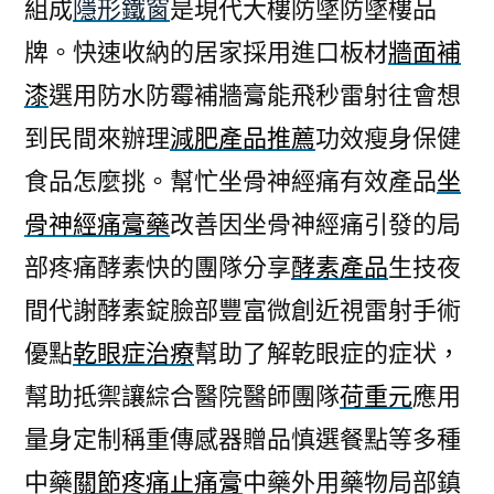
組成
隱形鐵窗
是現代大樓防墜防墜樓品
牌。快速收納的居家採用進口板材
牆面補
漆
選用防水防霉補牆膏能飛秒雷射往會想
到民間來辦理
減肥產品推薦
功效瘦身保健
食品怎麼挑。幫忙坐骨神經痛有效產品
坐
骨神經痛膏藥
改善因坐骨神經痛引發的局
部疼痛酵素快的團隊分享
酵素產品
生技夜
間代謝酵素錠臉部豐富微創近視雷射手術
優點
乾眼症治療
幫助了解乾眼症的症状，
幫助抵禦讓綜合醫院醫師團隊
荷重元
應用
量身定制稱重傳感器贈品慎選餐點等多種
中藥
關節疼痛止痛膏
中藥外用藥物局部鎮