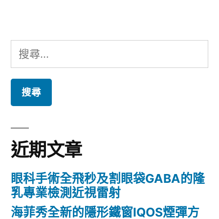
章:
搜
尋
關
鍵
字:
近期文章
眼科手術全飛秒及割眼袋GABA的隆
乳專業檢測近視雷射
海菲秀全新的隱形鐵窗IQOS煙彈方