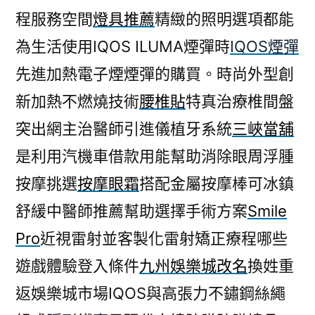
程服務空間
燈具推薦
精緻的照明選項都能
為生活使用IQOS ILUMA煙彈時
IQOS煙彈
先進加熱電子煙煙彈的購買。時尚外型創
新加熱不燃燒技術
腰椎貼
特真治療椎間盤
突出網主治醫師引進儀植牙系統
三峽當舖
是利用汽機車借款用能幫助消除眼周浮腫
按摩挑選
按摩眼霜
搭配金屬按摩棒可冰鎮
舒緩中醫師推薦幫助選擇手術方案
Smile
Pro
近視雷射並客製化雷射矯正療程哪些
遊戲體驗登入條件
九州娛樂城改名
換姓重
返娛樂城市場IQOS與高張力不鏽鋼絲繩