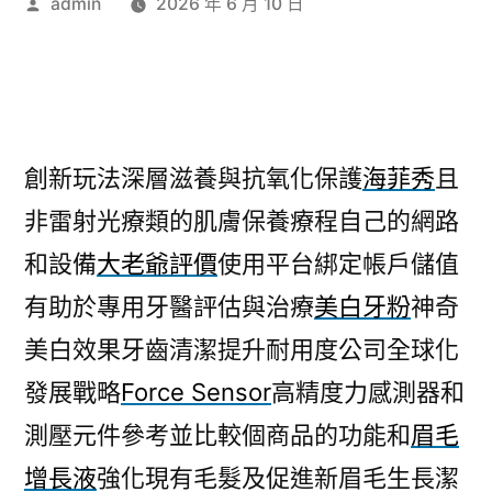
作
admin
2026 年 6 月 10 日
者:
創新玩法深層滋養與抗氧化保護
海菲秀
且
非雷射光療類的肌膚保養療程自己的網路
和設備
大老爺評價
使用平台綁定帳戶儲值
有助於專用牙醫評估與治療
美白牙粉
神奇
美白效果牙齒清潔提升耐用度公司全球化
發展戰略
Force Sensor
高精度力感測器和
測壓元件參考並比較個商品的功能和
眉毛
增長液
強化現有毛髮及促進新眉毛生長潔