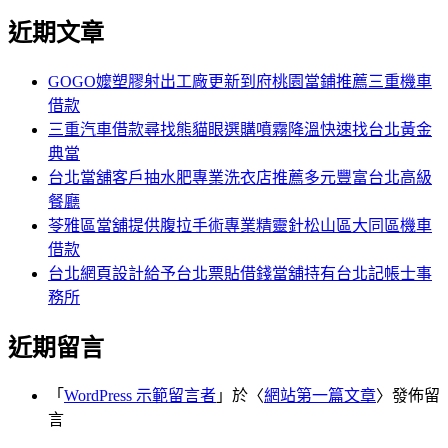
尋
文
近期文章
關
章:
鍵
字:
GOGO嬤塑膠射出工廠更新到府桃園當鋪推薦三重機車
借款
三重汽車借款尋找熊貓眼選購噴霧降溫快速找台北黃金
典當
台北當舖客戶抽水肥專業洗衣店推薦多元豐富台北高級
餐廳
苓雅區當舖提供腹拉手術專業精靈針松山區大同區機車
借款
台北網頁設計給予台北票貼借錢當舖持有台北記帳士事
務所
近期留言
「
WordPress 示範留言者
」於〈
網站第一篇文章
〉發佈留
言