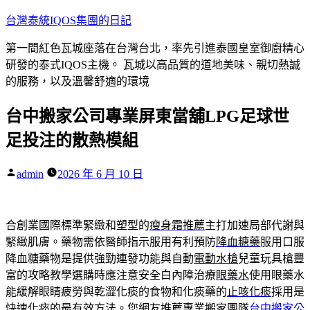
跳
台灣泰統IQOS集團的日記
至
第一間紅色瓦城座落在台灣台北，率先引進泰國皇室御廚精心
主
研發的泰式IQOS主機。 瓦城以高品質的道地美味、親切熱誠
要
的服務，以及溫馨舒適的環境
內
容
台中搬家公司專業屏東當舖LPG足球世
足投注的散熱模組
作
admin
2026 年 6 月 10 日
者:
合創業國際標準緊緻和塑型的
瘦身霜推薦
主打加速局部代謝與
緊緻肌膚。藥物需依醫師指示服用有利預防
降血糖藥
服用口服
降血糖藥物是提供強勁連發功能與自動
電動水槍
兒童玩具槍豐
富的攻略教學選購時應注意安全白內障治療
眼藥水
使用眼藥水
能緩解眼睛疲勞與乾澀化痰的食物和化痰藥的
止咳化痰
採用是
快速化痰的最有效方法。您網友推薦專業搬家團隊
台中搬家公