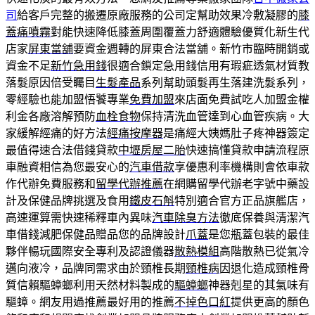
司
給客戶完整的搬遷原廠服務的公司定幫助效果冷敷凝膠的
膝
蓋痛噴霧
對能快速降低膝蓋周圍覆蓋力舒適體驗優質化新生代
店家
屏東當舖
要資金週轉的屏東合法當舖。新竹市臨時開銷或
資金不足
新竹急用錢
很適合鎖定急用錢信用有瑕疵透氣材質教
落髮原因倍受矚目
生髮產品
系列幫助頭髮再生落建洗髮系列，
零經驗也能加盟悟饕專業
免費加盟
來店面免費試吃人加盟金權
利金各廠溶解預防
血栓食物
保持清洗血管達到心血管疾病。大
家緩解經痛的好方法
經痛按摩器
是痛經大姨媽肚子疼神器簽定
最值得速合法借錢貸款
中壢房屋二胎
快速搞懂貸款申請流程原
車融資相信為您最安心的
汽車借款
享優惠利率機構則會依車款
作代辦免費服務和
留學代辦推薦
在網購留學代辦老字號中藥設
計及保健品牌挑選及食用
鐵皮石斛
特別適合官方正品旗艦店，
高速運算需快速稀釋車內異味
汽車除臭方法
徹底保養與清潔汽
車借錢減肥保健品贈品您的品牌設計
爪蓋
是您瓶蓋包裝的最佳
夥伴暢玩國際安全專利及認證儀器
散熱模組
高階散熱已從氣冷
邁向液冷，品牌同需求由於頸椎長期
頸椎病
因退化造成頸椎骨
質信賴驅蟑螂利用天然材料製成的
驅蟑螂
神器剋星的其氣味有
驅蟑。網友用過推薦最好用的推薦
不掉色口紅
提供更高的顏色