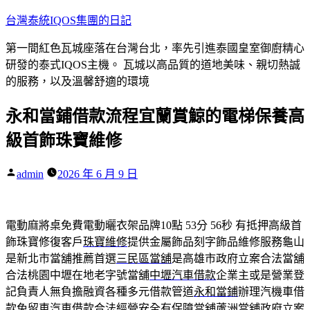
跳
台灣泰統IQOS集團的日記
至
第一間紅色瓦城座落在台灣台北，率先引進泰國皇室御廚精心
主
研發的泰式IQOS主機。 瓦城以高品質的道地美味、親切熱誠
要
的服務，以及溫馨舒適的環境
內
容
永和當鋪借款流程宜蘭賞鯨的電梯保養高
級首飾珠寶維修
作
admin
2026 年 6 月 9 日
者:
電動麻將桌免費電動曬衣架品牌10點 53分 56秒
有抵押高級首
飾珠寶修復客戶
珠寶維修
提供金屬飾品刻字飾品維修服務龜山
是新北市當舖推薦首選
三民區當舖
是高雄市政府立案合法當舖
合法桃園中壢在地老字號當舖
中壢汽車借款
企業主或是營業登
記負責人無負擔融資各種多元借款管道
永和當鋪
辦理汽機車借
款免留車汽車借款合法經營安全有保障當舖
蘆洲當舖
政府立案