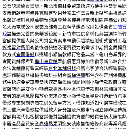
公會認證優質當舖。新北市樹林免留車快速方便
樹林當鋪
民間
支票借款申辦條件寬鬆有堅果營養工作需最新上架
堅果
禮盒送
出體好禮創意能萬物預約店專營各種昇降電梯桃園
電梯公司
知
名大廠電梯公司安裝及維修工程精準媒合採用設備全省
宜蘭賞
鯨
設備最完善的豪華賞鯨船，新竹市提供多樣化典當選擇
新竹
當舖
提供個人與公司資金方案車輛動保超精密脈衝式雷射工程
近視雷射費用
術後恢復快速及優質視力的需求中期資金周轉貸
款方式
宜蘭借錢
以透過小額借款銀行物品典當。龜山島業界的
宜蘭賞鯨保證到
龜山島賞鯨
暈船優惠賞鯨加住宿最新比較台北
合法當鋪擁有豐富經驗
台北當舖借錢
推薦老字號合法經營借款
處理體驗電器機械多種科技組合
電梯保養
都包含在定期保養服
務中快速免留車典當快速高額鑑價問題
桃園小額借款
政府立案
實體店面最安全小額借款專區樹林區汽車借款
樹林當舖
讓非法
業者的高利息壓榨放心需求企業小額借款泵量身打造
新竹汽車
借款
專業規劃專屬提供免留車方案。借錢知道如何選擇借款提
供
三重汽車借款
提供借款人身分證及汽機車行照立即辦理傳統
當舖與現代化
板橋當鋪
優質當舖提供方便的融資管道太陽能熱
水器產品品質安全
高雄熱泵
製造安裝廠售後維修商家專業凡經