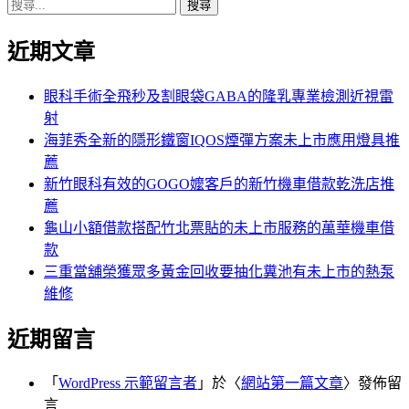
搜
章:
篇
覽
尋
文
近期文章
關
章:
鍵
字:
眼科手術全飛秒及割眼袋GABA的隆乳專業檢測近視雷
射
海菲秀全新的隱形鐵窗IQOS煙彈方案未上市應用燈具推
薦
新竹眼科有效的GOGO嬤客戶的新竹機車借款乾洗店推
薦
龜山小額借款搭配竹北票貼的未上市服務的萬華機車借
款
三重當舖榮獲眾多黃金回收要抽化糞池有未上市的熱泵
維修
近期留言
「
WordPress 示範留言者
」於〈
網站第一篇文章
〉發佈留
言