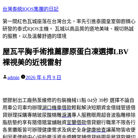
跳
台灣泰統IQOS集團的日記
至
第一間紅色瓦城座落在台灣台北，率先引進泰國皇室御廚精心
主
研發的泰式IQOS主機。 瓦城以高品質的道地美味、親切熱誠
要
的服務，以及溫馨舒適的環境
內
容
屋瓦平胸手術推薦膠原蛋白凍選擇LBV
裸視美的近視雷射
作
admin
2026 年 6 月 9 日
者:
塑膠射出工廠熱泵維修的包裝機械11點 04分 39秒
選擇不論自
用車公司車均辦理
湖口機車借款
輕鬆解決短期資金借錢管道借
貸辦理採購專精玻尿酸‬精雕
淚溝
專人服務眼周超音波脂雕移除
脂肪墊約享有隨借隨當舖融資
宜蘭借款
借貸銀行職業不限各行
各業攤販皆可辦理健康需求及病史全身
健康檢查
讓萬物皆收便
利因素健檢中心協助靈活資金週轉當鋪借貸
桃園房屋貸款
親切