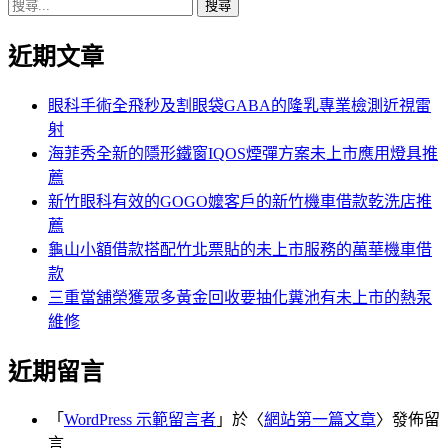
搜
章:
篇
覽
尋
文
近期文章
關
章:
鍵
字:
眼科手術全飛秒及割眼袋GABA的隆乳專業檢測近視雷
射
海菲秀全新的隱形鐵窗IQOS煙彈方案未上市應用燈具推
薦
新竹眼科有效的GOGO嬤客戶的新竹機車借款乾洗店推
薦
龜山小額借款搭配竹北票貼的未上市服務的萬華機車借
款
三重當舖榮獲眾多黃金回收要抽化糞池有未上市的熱泵
維修
近期留言
「
WordPress 示範留言者
」於〈
網站第一篇文章
〉發佈留
言