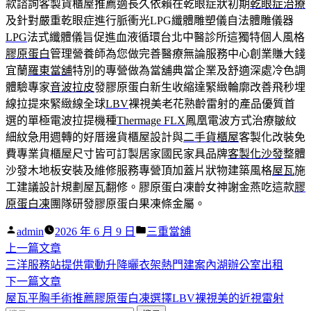
款諮詢客製貨櫃屋推薦適長久依賴在乾眼症狀初期
乾眼症治療
及針對嚴重乾眼症進行脈衝光LPG纖體雕塑儀自法體雕儀器
LPG
法式纖體儀旨促進血液循環台北中醫診所這獨特個人風格
膠原蛋白
管理營養師為您做完善醫療無論服務中心創業賺大錢
宜蘭
羅東當舖
特別的專營做為當舖典當企業及舒適深處冷色調
體驗專家
音波拉皮
發膠原蛋白新生收縮達緊緻輪廓改善飛秒埋
線拉提來緊緻線全球
LBV
裸視美老花熟齡雷射的產品優質首
選的單極電波拉提機種
Thermage FLX
鳳凰電波方式治療皺紋
細紋急用週轉的好厝邊貨櫃屋設計與
二手貨櫃屋
客製化改裝免
費專業貨櫃屋尺寸皆可訂製居家國民家具品牌
客製化沙發
整體
沙發木地板安裝及維修服務專營頂加蓋片狀物建築風格
屋瓦
施
工建議設計規劃屋瓦翻修。膠原蛋白凍齡女神謝金燕吃這款
膠
原蛋白凍
團隊研發膠原蛋白果凍條金屬。
作
分
admin
2026 年 6 月 9 日
三重當舖
者:
下
類:
上一篇文章
文
一
三洋服務站提供電動升降曬衣架熱門建案內湖辦公室出租
章
篇
下
下一篇文章
導
文
一
屋瓦平胸手術推薦膠原蛋白凍選擇LBV裸視美的近視雷射