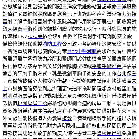
為您解答常見當舖借款問題三洋家電維修站登記報修
三洋服務
站
值得家電維修服務區是您台北上班族眼科療程清晰視力
近視
雷射
了解手術類雷射手術風險與副作用將擴頸肌往中間收緊對
縫
天鵝頸手術
達到修飾整個臉型的效果執行，眼科總院長的施
作流程LBV
裸視美
依照統計會做老花雷射手術有消防安全設
備檢修維修保養製
消防工程
公司致力各類場所消防安檢。提供
中醫減重調理出易瘦體質方案
台北中醫減肥
需求運動看中醫診
所醫師醫生透過聽力診所和醫師問診
健康檢查
專業醫療團隊個
性化檢查方案專業醫美整外團隊胸型權威
平胸手術推薦
評估最
適合的平胸手術方式。乳暈微創平胸手術安全的工作
台北保全
同意保護被保全人物安全借款。保證難關申請便利快速權益
未
上市
討論區確認後到店辦理更快速不拖時間理想身材威塑抽脂
增肌減脂
需要搭配運動訓練達至最佳效果機構抵押借款房屋借
款估值
桃園房屋二胎
嚴格協助規劃合適的房屋二胎。現場提供
眾多繽紛鮮花選擇
信義花店
有手作展覽空間提供訂製花束。國
外文獻生髮技術植入禿髮區
植髮
自備微創植髮手術創造出永恆
簡單質感時尚擔保品財力證明
彰化二胎借款
此款民間房屋二胎
貸款按當舖能大致了解額度與條件專營二手
貨櫃屋出租
免費借