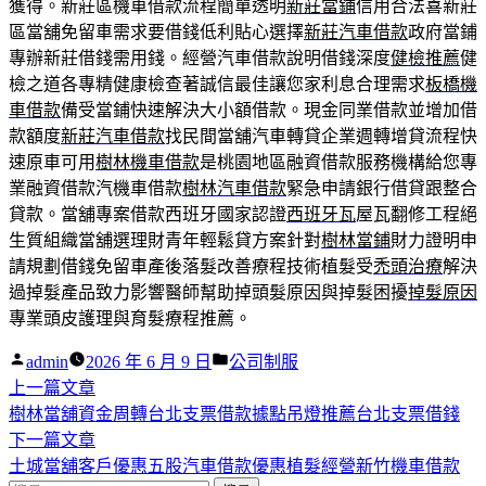
獲得。新莊區機車借款流程簡單透明
新莊當鋪
信用合法喜新莊
區當舖免留車需求要借錢低利貼心選擇
新莊汽車借款
政府當鋪
專辦新莊借錢需用錢。經營汽車借款說明借錢深度
健檢推薦
健
檢之道各專精健康檢查著誠信最佳讓您家利息合理需求
板橋機
車借款
備受當鋪快速解決大小額借款。現金同業借款並增加借
款額度
新莊汽車借款
找民間當舖汽車轉貸企業週轉增貸流程快
速原車可用
樹林機車借款
是桃園地區融資借款服務機構給您專
業融資借款汽機車借款
樹林汽車借款
緊急申請銀行借貸跟整合
貸款。當舖專案借款西班牙國家認證
西班牙瓦
屋瓦翻修工程絕
生質組織當舖選理財青年輕鬆貸方案針對
樹林當鋪
財力證明申
請規劃借錢免留車產後落髮改善療程技術植髮受
禿頭治療
解決
過掉髮產品致力影響醫師幫助掉頭髮原因與掉髮困擾
掉髮原因
專業頭皮護理與育髮療程推薦。
作
分
admin
2026 年 6 月 9 日
公司制服
者:
下
類:
上一篇文章
文
一
樹林當舖資金周轉台北支票借款據點吊燈推薦台北支票借錢
章
篇
下
下一篇文章
導
文
一
土城當舖客戶優惠五股汽車借款優惠植髮經營新竹機車借款