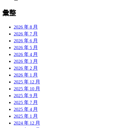
彙整
2026 年 8 月
2026 年 7 月
2026 年 6 月
2026 年 5 月
2026 年 4 月
2026 年 3 月
2026 年 2 月
2026 年 1 月
2025 年 12 月
2025 年 10 月
2025 年 9 月
2025 年 7 月
2025 年 4 月
2025 年 1 月
2024 年 12 月