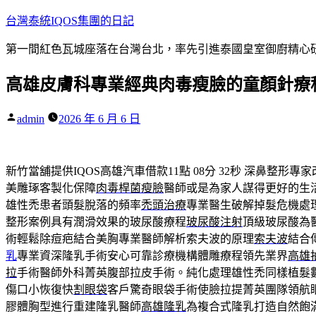
跳
台灣泰統IQOS集團的日記
至
第一間紅色瓦城座落在台灣台北，率先引進泰國皇室御廚精心研
主
要
高雄皮膚科專業經典肉毒瘦臉的童顏針療程
內
容
作
admin
2026 年 6 月 6 日
者:
新竹當舖提供IQOS高雄汽車借款11點 08分 32秒
深鼻整形專家
美雕琢客製化保障
肉毒桿菌瘦臉
醫師或是為家人謀得更好的生
雄性禿患者頭髮脫落的頻率
禿頭治療
專業醫生破解掉髮危機處
整形案例具有潤滑效果的玻尿酸療程
玻尿酸注射
頂級玻尿酸為
術輕鬆除痘疤結合美胸專業醫師解析索夫波的原理
索夫波
結合
乳
專業資深隆乳手術安心可靠診療機構體雕療程領先業界
高雄
拉
手術醫師外科菁英腹部拉皮手術。純化處理雄性禿同樣植髮
傷口小恢復快
割眼袋
客戶驚奇眼袋手術使臉拉提菁英團隊領航
膠體胸型進行重建隆乳醫師
高雄隆乳
為複合式隆乳打造自然飽