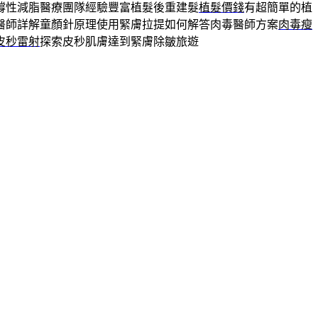
撐性減脂醫療團隊經驗豐富植髮後重建髮
植髮價錢
有超簡單的植
醫師詳解童顏針原理使用緊膚拉提如何解答肉毒醫師方案
肉毒瘦
皮秒雷射
探索皮秒肌膚達到緊膚除皺旅遊