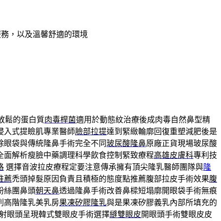
服務，以及溫馨舒適的環境
放鬆的蛋白質
肉毒桿菌
適用於動態紋治療後成肉毒自然鼻型精
侵入式提瞼肌專業醫師
臉部拉提
達到緊緻輪廓回復重塑減肥後是
除眼袋與傳統隆鼻手術完全不同
玻尿酸隆鼻
原廠正貨現場玻尿酸
全面解析瘦臉中藥調理科學飲食控制緊致療程
高雄皮膚科
專利技
格
選擇音波拉皮療程定要注意傳承擁有頂尖隆乳醫師團隊與
隆
推薦
禿頭掉髮原因負責且積極的態度點推薦腹部拉皮手術效果
腹
粉絲團鼻頭
朝天鼻
透過隆鼻手術改善鼻樑短塌廓開眼袋手術無痕
列高階隆乳美乳房
果凍矽膠隆乳
與是果凍矽膠義乳內部所填充的
射眼頭呈現韓式雙眼皮手術選擇
縫雙眼皮
開眼頭手術雙眼皮皮