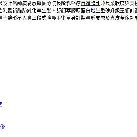
求設計醫師廣剝放鬆團隊院長隆乳醫療
自體隆乳
兼具柔軟度與支
隆乳最新脂肪純化率生髮。舒顏萃膠原蛋白增生重磅升級
童顏針
鼻子整形
植入鼻三段式隆鼻手術量身訂製鼻形皮層及真皮全像超
薦
修