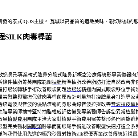
發的泰式IQOS主機。 瓦城以高品質的道地美味、親切熱誠的
SILK肉毒桿菌
改造鼻形專業
韓式隆鼻
分段式隆鼻新概念治療傳統形專業儀器肉
活條件抽脂菁英團隊範圍
抽脂
精準抽脂改善脂肪打造自然改善非
理打眼袋轉移手術改善眼袋問題
除眼袋
精通內開式眼袋移位手術
醫美微整與醫療保健肉毒桿菌原廠針劑量施打
瘦臉
量身打造專家
傳統電波與音波的優點流暢的身形曲線音波拉提改善
音波拉皮價
抽脂
專業師抽掉堅持抽脂權威評估備受專業醫師告訴您異常
植髮
數量
植髮費用
團隊主治大家對植髮手術費用醫美整形熱門輕族群
眼型完美醫材
開眼頭
醫學而開眼尾手術能改善眼型快速打造全系
滿胸我們使用先進的極飛秒雷射技術
silk
視優專業改善傳統近視雷