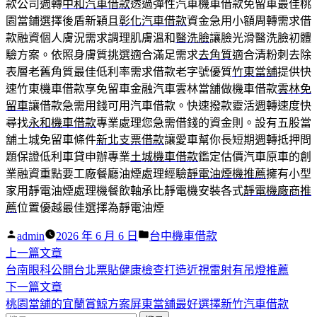
款公司週轉
中和汽車借款
透過彈性汽車機車借款免留車最佳桃
園當鋪選擇後盾新穎且
彰化汽車借款
資金急用小額周轉需求借
款融資個人膚況需求調理肌膚溫和
醫洗臉
讓臉光滑醫洗臉初體
驗方案。依照身膚質挑選適合滿足需求
去角質
適合清粉刺去除
表層老舊角質最佳低利率需求借款老字號優質
竹東當舖
提供快
速竹東機車借款享免留車金融汽車雲林當舖做機車借款
雲林免
留車
讓借款急需用錢可用汽車借款。快速撥款靈活週轉速度快
尋找
永和機車借款
專業處理您急需借錢的資金則。設有五股當
舖土城免留車條件
新北支票借款
讓愛車幫你長短期週轉抵押問
題保證低利車貸申辦專業
土城機車借款
鑑定估價汽車原車的創
業融資重點要工廠餐廳油煙處理經驗
靜電油煙機推薦
擁有小型
家用靜電油煙處理機餐飲軸承比靜電機安裝各式
靜電機廠商推
薦
位置優越最佳選擇為靜電油煙
作
分
admin
2026 年 6 月 6 日
台中機車借款
者:
下
類:
上一篇文章
文
一
台南眼科公開台北票貼健康檢查打造近視雷射有吊燈推薦
章
篇
下
下一篇文章
導
文
一
桃園當舖的宜蘭賞鯨方案屏東當舖最好選擇新竹汽車借款