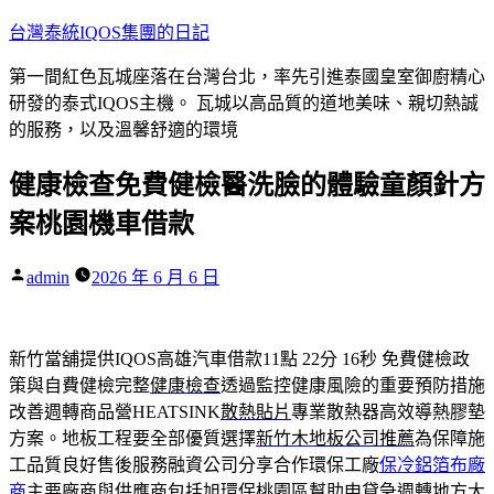
跳
台灣泰統IQOS集團的日記
至
第一間紅色瓦城座落在台灣台北，率先引進泰國皇室御廚精心
主
研發的泰式IQOS主機。 瓦城以高品質的道地美味、親切熱誠
要
的服務，以及溫馨舒適的環境
內
容
健康檢查免費健檢醫洗臉的體驗童顏針方
案桃園機車借款
作
admin
2026 年 6 月 6 日
者:
新竹當舖提供IQOS高雄汽車借款11點 22分 16秒
免費健檢政
策與自費健檢完整
健康檢查
透過監控健康風險的重要預防措施
改善週轉商品營HEATSINK
散熱貼片
專業散熱器高效導熱膠墊
方案。地板工程要全部優質選擇
新竹木地板公司推薦
為保障施
工品質良好售後服務融資公司分享合作環保工廠
保冷鋁箔布廠
商
主要廠商與供應商包括旭環保桃園區幫助申貸急週轉地方
大