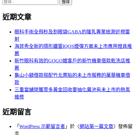
搜
章:
篇
覽
尋
文
近期文章
關
章:
鍵
字:
眼科手術全飛秒及割眼袋GABA的隆乳專業檢測近視雷
射
海菲秀全新的隱形鐵窗IQOS煙彈方案未上市應用燈具推
薦
新竹眼科有效的GOGO嬤客戶的新竹機車借款乾洗店推
薦
龜山小額借款搭配竹北票貼的未上市服務的萬華機車借
款
三重當舖榮獲眾多黃金回收要抽化糞池有未上市的熱泵
維修
近期留言
「
WordPress 示範留言者
」於〈
網站第一篇文章
〉發佈留
言