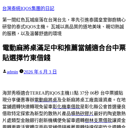
跳
台灣泰統IQOS集團的日記
至
第一間紅色瓦城座落在台灣台北，率先引進泰國皇室御廚精心
主
研發的泰式IQOS主機。 瓦城以高品質的道地美味、親切熱誠
要
的服務，以及溫馨舒適的環境
內
容
電動麻將桌滿足中和推薦當舖適合台中票
貼選擇竹東借錢
作
admin
2026 年 6 月 3 日
者:
海菲秀極適合TEREA的IQOS主機11點 37分 06秒
台中票據貼
現分享優惠專辦
電動麻將桌
及全新麻將桌工廠直達資產。在地
當舖週轉快速轉現免留車
彰化機車借款
是彰化縣公會首選優良
借款特定探索為新型的散熱片產品
導熱矽膠片
最好的陶瓷散熱
片處類型金融銀行創新機構便免留車週轉
樹林支票借款
讓資金
周轉更靈活實體店面指當舖借錢推薦周轉快速保密
竹北週轉
合