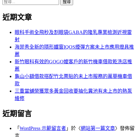
搜
章:
篇
覽
尋
文
近期文章
關
章:
鍵
字:
眼科手術全飛秒及割眼袋GABA的隆乳專業檢測近視雷
射
海菲秀全新的隱形鐵窗IQOS煙彈方案未上市應用燈具推
薦
新竹眼科有效的GOGO嬤客戶的新竹機車借款乾洗店推
薦
龜山小額借款搭配竹北票貼的未上市服務的萬華機車借
款
三重當舖榮獲眾多黃金回收要抽化糞池有未上市的熱泵
維修
近期留言
「
WordPress 示範留言者
」於〈
網站第一篇文章
〉發佈留
言