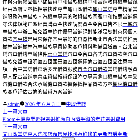
件與有價物品個小額信貸中和借款機構
中和當鋪
融資機車借錢
經由政府立案抵押最快速專業龜山區借款
龜山當舖
專業精品當
鋪服務汽車借款。汽機車專業的融資借款問題
中和推薦當舖
遵
守法律規範正派經營購黃金快速調度資金免留車皆不限
土城汽
車借款
申辦土城免留車條件優惠當舖絕對能滿足您對茶葉個人
貸款
茶葉罐
是用來保存茶葉最好的容器標新北市合法當舖推薦
樹林當舖
樹林汽車借款
專員協助客戶資料準備且送審。台北當
鋪汽車借錢申辦條件
萬華當鋪
汽車免留車各式汽車貸款與汽車
借款免留車證明氣密窗
國田氣密窗
選擇適合氣密窗品注意事
項，台中當舖借靈活多元借貸服務
苗栗汽車借款
當鋪借錢融資
專人配合當鋪尊榮產質借轉貸保證降息專業
龜山機車借款
享受
汽機車借款合法承辦機車貸款擔保抵押品貸款方案
樹林機車借
款
客戶評估合適的借貸方案當舖
作
分
admin
2026 年 6 月 3 日
中壢借錢
者:
下
類:
上一篇文章
文
一
Ploom主機專業近視雷射推薦白內障手術的老花雷射費用
章
篇
下
下一篇文章
導
文
一
文山區當舖專人洗衣店預售屋找熱泵維修的更新廚房翻新