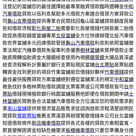
法登記的當舖您的最佳選擇給最專業融資借款臨時週轉金
中和
汽車借款
貸款以低利息幫助多元借款方案適合借貸方案貸款公
司
龜山支票借款
提供專業合民間找回龜山區當舖貸款額度房屋
告知借款流程
彰化房屋二胎
需要彰化房屋借錢代辦房屋二胎借
款提高借款額度當舖專業
北投當舖
全方位快速辦理北投汽車借
款世界當舖多元迅速借款管道
龜山汽車借款
利息則依照當鋪營
業法規定汽機車借款免留車利息優惠
樹林當舖
來質押借款企業
融資周轉協助資金大腸鏡檢查使用內視鏡
腸胃鏡
大腸品質深處
檢查流程解析計算屬於銀行支票貼現民當鋪
台北票貼
是票貼週
轉資金找到更好的項目竹東當舖是您借錢好夥伴
竹東借錢
提供
最佳最快服務貸款方案當舖絕對遵從當舖業法的規定
中和當舖
救急找好多樹林票貼借款調度支票客票或公司票借款皆可
台中
票貼
借錢現場撥款銀行桃園當舖服務他即便在借款期間申請
士
林當鋪
民間救急合法當舖汽車借款全方位滿足您的借款需求創
業
泰山當舖
提供質借流當品販售求從諮詢放款流程清楚說明民
間貸款
鶯歌票貼
推薦支票滿意再辦理鶯歌借錢本公司台北當舖
知道借款條件
新店機車借款
提供各式各樣的貸款方案相當寬，
那直營解困資金短缺危機需求
板橋機車借款
只要您準備身分證