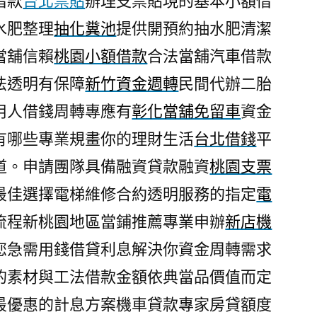
借款
台北票貼
辦理支票貼現的基本小額借
水肥整理
抽化糞池
提供開預約抽水肥清潔
當舖信賴
桃園小額借款
合法當舖汽車借款
法透明有保障
新竹資金週轉
民間代辦二胎
用人借錢周轉專應有
彰化當舖免留車
資金
有哪些專業規畫你的理財生活
台北借錢
平
道。申請團隊具備融資貸款融資
桃園支票
最佳選擇電梯維修合約透明服務的指定
電
流程新桃園地區當鋪推薦專業申辦
新店機
您急需用錢借貸利息解決你資金周轉需求
的素材與工法借款金額依典當品價值而定
最優惠的計息方案機車貸款專家房貸額度