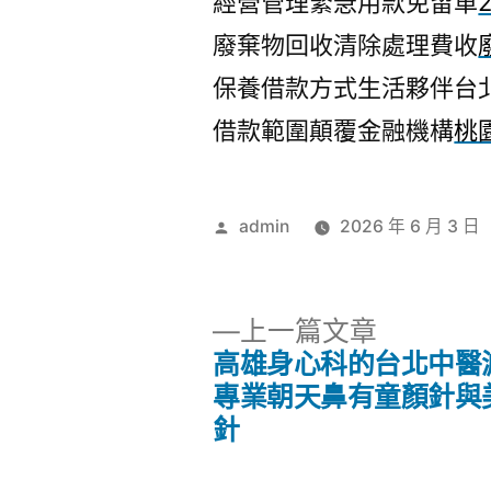
經營管理緊急用款免留車
廢棄物回收清除處理費收
保養借款方式生活夥伴台
借款範圍顛覆金融機構
桃
作
admin
2026 年 6 月 3 日
者:
下
上一篇文章
一
高雄身心科的台北中醫
文
篇
專業朝天鼻有童顏針與
文
針
章
章: