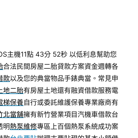
S主機11點 43分 52秒
以低利息幫助您
胎
合法民間房屋二胎貸款方案資金週轉各
借款
以及您的典當物品手錶典當。常見申
土地二胎
有房屋土地還有融資借款服務電
電梯保養
自行或委託維護保養專業廠商有
竹北當舖
擁有新竹營業項目汽機車借款台
透明
熱泵維修
專區上百個熱泵系統成功案