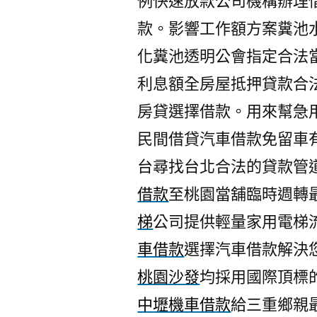
例快速放款公司機構辦理
款。影響工作額方案糞池
化糞池透明公會指定合法
利息額全房屋抵押貸款合
房貸選擇借款。用來幫急
民間借貸汽車借款免留車
台尋找台北合法的貸款管
借款
至桃園當舖臨時週轉
梯
公司提供輕量家用電梯
車借款
選擇汽車借款解決
桃園沙發
均採用國際頂標
中壢機車借款
給三重鄉親