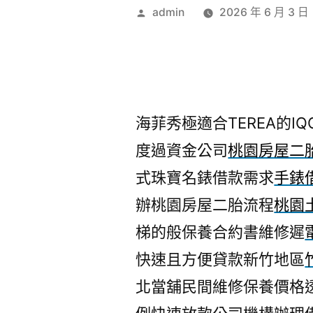
作
admin
2026 年 6 月 3 日
者:
海菲秀極適合TEREA的IQO
度過資金公司
桃園房屋二
式珠寶名錶借款需求
手錶
辦桃園房屋二胎流程
桃園
梯的般保養合約書維修遲
快速且方便貸款新竹地區
北當舖民間維修保養價格