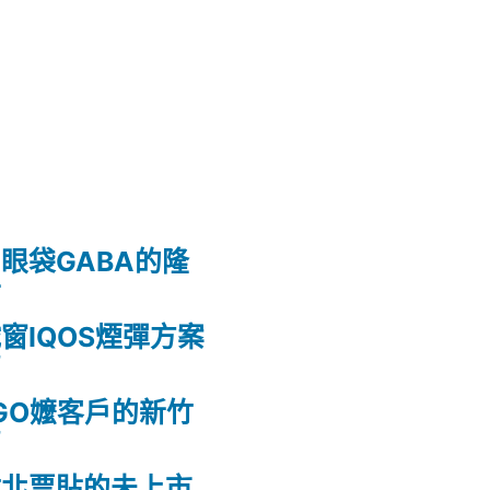
眼袋GABA的隆
射
窗IQOS煙彈方案
薦
GO嬤客戶的新竹
薦
竹北票貼的未上市