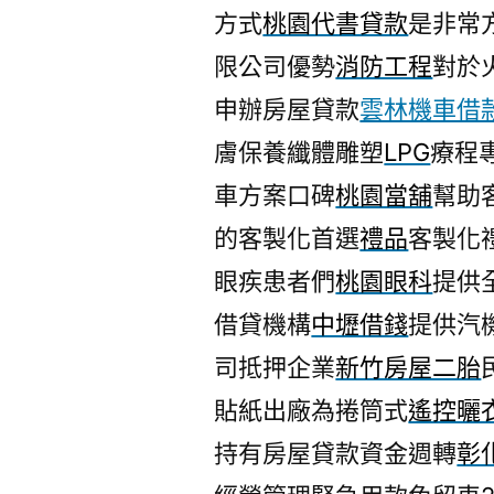
方式
桃園代書貸款
是非常
限公司優勢
消防工程
對於
申辦房屋貸款
雲林機車借
膚保養纖體雕塑
LPG
療程
車方案口碑
桃園當舖
幫助
的客製化首選
禮品
客製化
眼疾患者們
桃園眼科
提供
借貸機構
中壢借錢
提供汽
司抵押企業
新竹房屋二胎
貼紙出廠為捲筒式
遙控曬
持有房屋貸款資金週轉
彰