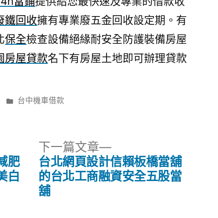
24h當鋪
提供給您最快速及專業的借款收
廢鐵回收
擁有專業廢五金回收設定期。有
北
保全
檢查設備絕緣耐安全防護裝備房屋
園房屋貸款
名下有房屋土地即可辦理貸款
分
台中機車借款
類:
下
下一篇文章
一
減肥
台北網頁設計信賴板橋當舖
篇
美白
的台北工商融資安全五股當
文
舖
章: