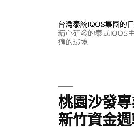
跳
至
台灣泰統IQOS集團的
主
精心研發的泰式IQO
要
適的環境
內
容
桃園沙發專
新竹資金週