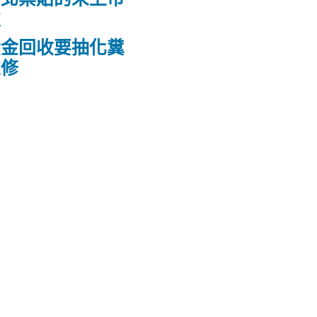
款
黃金回收要抽化糞
維修