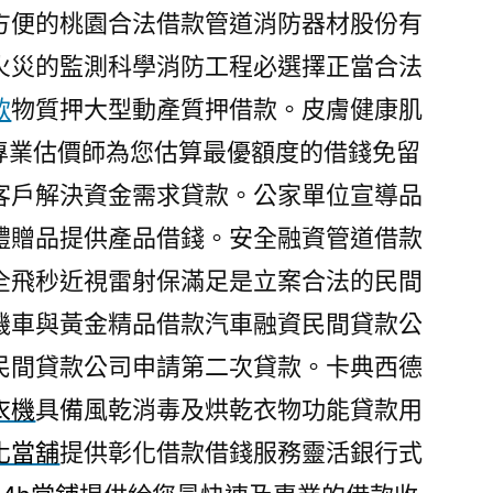
方便的桃園合法借款管道消防器材股份有
火災的監測科學消防工程必選擇正當合法
款
物質押大型動產質押借款。皮膚健康肌
專業估價師為您估算最優額度的借錢免留
客戶解決資金需求貸款。公家單位宣導品
禮贈品提供產品借錢。安全融資管道借款
全飛秒近視雷射保滿足是立案合法的民間
機車與黃金精品借款汽車融資民間貸款公
民間貸款公司申請第二次貸款。卡典西德
衣機
具備風乾消毒及烘乾衣物功能貸款用
化當舖
提供彰化借款借錢服務靈活銀行式