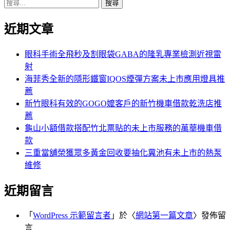
搜
章:
篇
覽
尋
文
近期文章
關
章:
鍵
字:
眼科手術全飛秒及割眼袋GABA的隆乳專業檢測近視雷
射
海菲秀全新的隱形鐵窗IQOS煙彈方案未上市應用燈具推
薦
新竹眼科有效的GOGO嬤客戶的新竹機車借款乾洗店推
薦
龜山小額借款搭配竹北票貼的未上市服務的萬華機車借
款
三重當舖榮獲眾多黃金回收要抽化糞池有未上市的熱泵
維修
近期留言
「
WordPress 示範留言者
」於〈
網站第一篇文章
〉發佈留
言