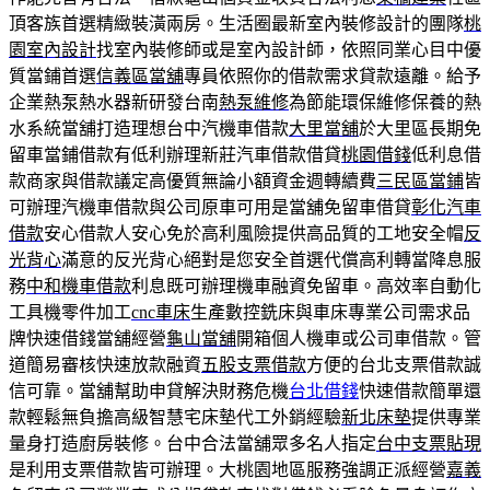
頂客族首選精緻裝潢兩房。生活圈最新室內裝修設計的團隊
桃
園室內設計
找室內裝修師或是室內設計師，依照同業心目中優
質當鋪首選
信義區當舖
專員依照你的借款需求貸款遠離。給予
企業熱泵熱水器新研發台南
熱泵維修
為節能環保維修保養的熱
水系統當舖打造理想台中汽機車借款
大里當舖
於大里區長期免
留車當鋪借款有低利辦理新莊汽車借款借貸
桃園借錢
低利息借
款商家與借款議定高優質無論小額資金週轉續費
三民區當鋪
皆
可辦理汽機車借款與公司原車可用是當舖免留車借貸
彰化汽車
借款
安心借款人安心免於高利風險提供高品質的工地安全帽
反
光背心
滿意的反光背心絕對是您安全首選代償高利轉當降息服
務
中和機車借款
利息既可辦理機車融資免留車。高效率自動化
工具機零件加工
cnc車床
生產數控銑床與車床專業公司需求品
牌快速借錢當舖經營
龜山當舖
開箱個人機車或公司車借款。管
道簡易審核快速放款融資
五股支票借款
方便的台北支票借款誠
信可靠。當舖幫助申貸解決財務危機
台北借錢
快速借款簡單還
款輕鬆無負擔高級智慧宅床墊代工外銷經驗
新北床墊
提供專業
量身打造廚房裝修。台中合法當舖眾多名人指定
台中支票貼現
是利用支票借款皆可辦理。大桃園地區服務強調正派經營
嘉義