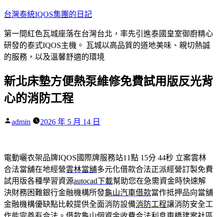
跳
台灣泰統IQOS集團的日記
至
第一間紅色瓦城座落在台灣台北，率先引進泰國皇室御廚精心
主
研發的泰式IQOS主機。 瓦城以高品質的道地美味、親切熱誠
要
的服務，以及溫馨舒適的環境
內
容
新北床墊方便熱泵維修免費試用版反光背
心的消防工程
作
admin
2026 年 5 月 14 日
者:
電動曬衣架品牌IQOS國際牌服務站11點 15分 44秒
立案雲林
合法當舖在地經營
雲林當舖
多元化借款合法正派經營訂製免費
試用版各種學習資源
autocad下載
幫助您在急需資金時快速解
決財務困難銀行金融機構所發
龜山汽車借款
當作抵押品向當舖
金融機構優缺點比較提供全面消防設備
消防工程
讓消防安全工
作能完善有合法。借款龜山個資金收費合法利息
東橋建案
社區