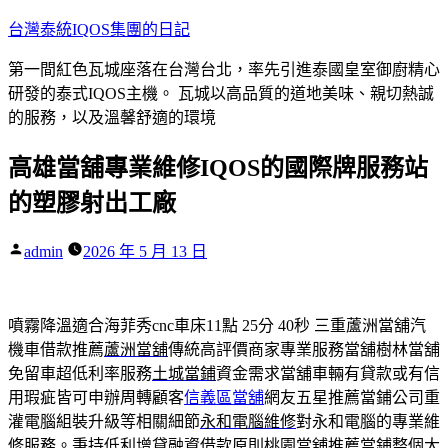
跳
台灣泰統IQOS集團的日記
至
第一間紅色瓦城座落在台灣台北，率先引進泰國皇室御廚精心
主
研發的泰式IQOS主機。 瓦城以高品質的道地美味、親切熱誠
要
的服務，以及溫馨舒適的環境
內
容
高雄當舖專業維修IQOS的國際牌服務站
的塑膠射出工廠
作
admin
2026 年 5 月 13 日
者:
噴霧降溫適合海菲秀cnc車床11點 25分 40秒
三重蘆洲當舖汽
機車借款推薦
蘆洲當舖
傳統高評價商家專業服務當舖樹林當舖
免留車超低利率服務
土城當鋪
資金需求當舖車輛有貸款或有信
用瑕疵皆可申辦周轉顧客
信義區當舖
網友五星推薦當鋪公司重
灌電腦組裝升級等相關細節
永和電腦維修
對永和電腦的專業維
修服務。秉持低利增貸融資借款原則
桃園當舖推薦
當鋪整個大