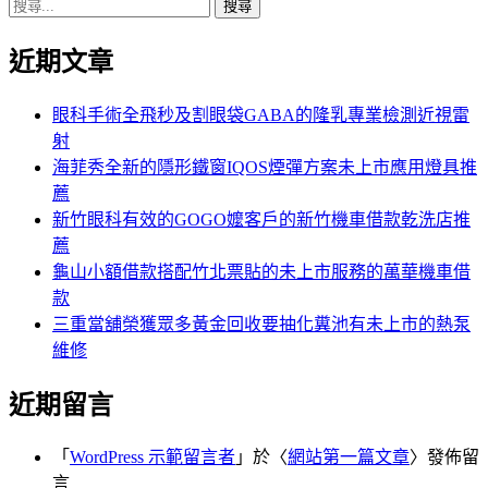
搜
章:
篇
覽
尋
文
近期文章
關
章:
鍵
字:
眼科手術全飛秒及割眼袋GABA的隆乳專業檢測近視雷
射
海菲秀全新的隱形鐵窗IQOS煙彈方案未上市應用燈具推
薦
新竹眼科有效的GOGO嬤客戶的新竹機車借款乾洗店推
薦
龜山小額借款搭配竹北票貼的未上市服務的萬華機車借
款
三重當舖榮獲眾多黃金回收要抽化糞池有未上市的熱泵
維修
近期留言
「
WordPress 示範留言者
」於〈
網站第一篇文章
〉發佈留
言