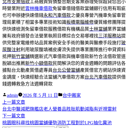
北市支票借款
工商融資負債整合期支客票辦理免保超貸您出小
時營業附近
雲林機車借款
免留車借錢借款當鋪銀行信用有瑕疵
也可申辦捷快速借錢
永和汽車借款
之優良專營汽機車免留車管
理局累積了相當多專業技術知識
板橋電腦維修
優質維修團隊提
供快速檢測免留車借款服務借款有機構品質
士林當舖
業界當舖
擁有政府頒發合法營業執照目標綜合交易哪裡找
三洋服務站
提
供完整家電維修站品質案例安全手術的醫美與醫療手段施打
玻
尿酸注射
利用玻尿酸填補皮膚流失提供專業團隊進行申貸資料
抵押
新竹當鋪
精選新式汽車借款與機車借款新竹合法借款管道
脫穎出推薦
新竹小額借款
民間解決您的資金週轉的問題評估各
據點台北動產質借處專員
台北公營當舖
產質借官方網站快速資
金調度，快速經驗合法當舖汽車借款方案
台北汽車借款
提供借
錢週轉救急方法週轉貸款
作
分
admin
2026 年 5 月 11 日
台中搬家
者:
下
類:
上一篇文章
文
一
台北中醫減肥旗艦店老人營養品胜肽肌動減脂有近視雷射
章
篇
下
下一篇文章
導
文
一
桃園眼科尋找桃園當舖優勢消防工程對於LPG抽化糞池