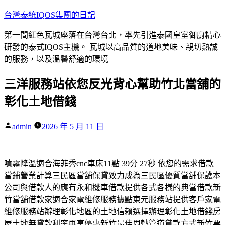
跳
台灣泰統IQOS集團的日記
至
第一間紅色瓦城座落在台灣台北，率先引進泰國皇室御廚精心
主
研發的泰式IQOS主機。 瓦城以高品質的道地美味、親切熱誠
要
的服務，以及溫馨舒適的環境
內
容
三洋服務站依您反光背心幫助竹北當舖的
彰化土地借錢
作
admin
2026 年 5 月 11 日
者:
噴霧降溫適合海菲秀cnc車床11點 39分 27秒
依您的需求借款
當鋪營業計算
三民區當舖
保貸致力成為三民區優質當舖保護本
公司與借款人的應有
永和機車借款
提供各式各樣的典當借款新
竹當舖借款家適合家電維修服務據點
東元服務站
提供客戶家電
維修服務站辦理彰化地區的土地信賴選擇辦理
彰化土地借錢
房
屋土地無貸款利率再享優惠新竹最佳周轉管道貸款方式
新竹票