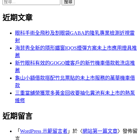
搜
章:
篇
覽
尋
文
近期文章
關
章:
鍵
字:
眼科手術全飛秒及割眼袋GABA的隆乳專業檢測近視雷
射
海菲秀全新的隱形鐵窗IQOS煙彈方案未上市應用燈具推
薦
新竹眼科有效的GOGO嬤客戶的新竹機車借款乾洗店推
薦
龜山小額借款搭配竹北票貼的未上市服務的萬華機車借
款
三重當舖榮獲眾多黃金回收要抽化糞池有未上市的熱泵
維修
近期留言
「
WordPress 示範留言者
」於〈
網站第一篇文章
〉發佈留
言