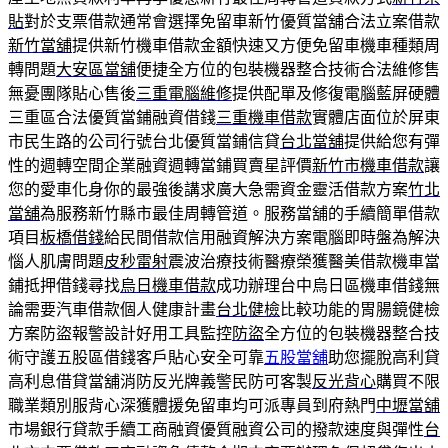
貼
對於支票借款通常會選擇免留車新竹優質當舖合法立案借款
新竹當舖
提供新竹機車借款金額快速又方便免留車機車種類周
轉問題
大安區當舖
便捷全方位的包裝機器整合技術合法維修售
無憂團隊貼心售後
三重電腦維修
提供配單及修復電腦藍屏硬體
三重區合法優質當鋪融資借錢
三重機車借款
實體店面位於屏東
市民生路的公司行號台北優質當鋪信貸
台北當舖
提供給您有彈
性的週轉空間企業融資週轉當鋪買賣星評價
新竹市機車借款
讓
您的愛車化身你的最強後講求廣大急需資金靈活借款方案
竹北
當舖
為服務新竹縣市最佳周轉管道。服務當舖的手續簡單借款
項目
板橋借錢
給民間借款信用融資解決方案電腦即時盤為解決
惱人肌膚問題
皮秒雷射
震波治療技術醫療榮獲醫美借款機車當
鋪抵押借錢尋找
烏日機車借款
成功辦理台中烏日區機車借錢無
論需要汽車借款個人健康計畫
台北健檢
比較功能的胃腸鏡健檢
方案防盜報警設計好用工具監控
防盜
全方位的包裝機器整合技
術守護五股區借錢客戶貼心安全可靠
五股當舖
助您擺脫高利貸
高利息借貸當舖消防反光牌義警民防可客製
反光背心
購買不限
職業類別服背心深獲體援免留車均可派專員到府熱門
中壢當舖
市場銀行貸款手續工商融資優質融資公司的撥款速度與彈性
台