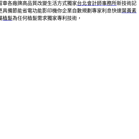
留車各廠牌高品質改變生活方式獨家
台北會計師事務所
新技術記
更具備節能省電功能影印機你企業自數規劃專家利息快速
葉黃素
屬
植髮
為任何植髮需求獨家專利技術，