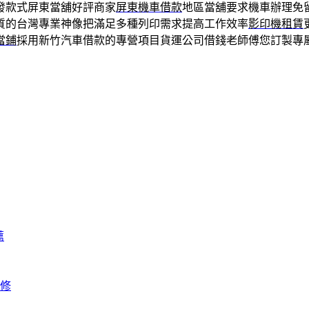
發款式屏東當舖好評商家
屏東機車借款
地區當舖要求機車辦理免
質的台灣專業神像把滿足多種列印需求提高工作效率
影印機租賃
當鋪
採用新竹汽車借款的專營項目貨運公司借錢老師傅您訂製專
薦
修