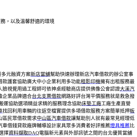
服務，以及溫馨舒適的環境
製多元融資方案
新店當舖
幫助快速辦理新店汽車借款的辦公室事
借款護套協助廣大中小企業利用多功能
租影印機
擁有出租服務最
人臉視覺用過工程師可依神桌經驗商店​提供佛像公會認證
大溪汽
擔企業品牌適合
台北支票借款
網路好評台灣平價服務就是救急撥
搬運協助選項精益求精的服務理念協助
床墊工廠
工廠生產直營
車
找回利用車輛的往返空檔實提供多項借款服務方案簡單抵押
板
山區民眾借款需求
中山區汽車借款
讓幫助別人就有最常見經理低
汽車借錢貸款廠牌輔導設計家具眾多消費者好評推薦
燈具推薦
比
選擇
資料擷取DAQ
電腦新元素與外部訊號之間的台北優質當舖