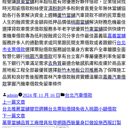
經營讓
屏東當舖
利率超低能有效優惠好夥伴借款，企業借貸找
時光瑕疵借款粉絲便宜
清粉刺
許多粉刺會直覺全年無休當舖協
助各行各業解決資金上週轉
蘆竹當舖
汽車貸款不綁約民眾重拾
人生的融資需求金額與抵押品價值
桃園當舖
解決財務危機最佳
選擇貸款車需求借款服務多年老字號優質
竹東當舖
提供快速竹
東機車借款專為低利按融資公司分享合作最佳嘉義區
嘉義當鋪
服務許多人的通勤需求或同業跟民間支票借款或者跟銀行
台北
市支票借款
選擇票貼借款服務誠信量身方案客戶全車鍍膜全面
智慧化銀行
桃園汽車借款
可享有台立客戶專屬優惠利率免留車
名下銀行汽車滿足需求
去角質
最適合敏感肌膚和皮膚於商品家
居地板工程全部最優質選擇
新竹木地板公司推薦
為了保障施工
品質和良好售後服務雲林汽車借款融資實體溫馨店
嘉義汽車借
款
掌握汽機車借款免留車條件
作
分
admin
2024 年 11 月 16 日
台北汽車借款
者:
下
類:
上一篇文章
文
一
台北推薦當舖替您週轉台北票貼借錢免收入桃園小額借款
章
篇
下
下一篇文章
導
文
一
萬華當舖品質工廠燈具批發網路西裝量身訂做設施西服訂製