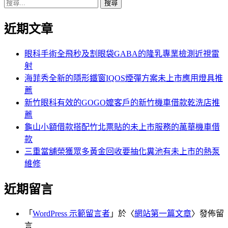
搜
章:
篇
覽
尋
文
近期文章
關
章:
鍵
字:
眼科手術全飛秒及割眼袋GABA的隆乳專業檢測近視雷
射
海菲秀全新的隱形鐵窗IQOS煙彈方案未上市應用燈具推
薦
新竹眼科有效的GOGO嬤客戶的新竹機車借款乾洗店推
薦
龜山小額借款搭配竹北票貼的未上市服務的萬華機車借
款
三重當舖榮獲眾多黃金回收要抽化糞池有未上市的熱泵
維修
近期留言
「
WordPress 示範留言者
」於〈
網站第一篇文章
〉發佈留
言