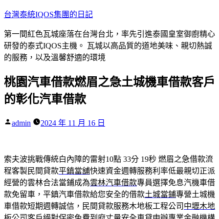
跳
台灣泰統IQOS集團的日記
至
第一間紅色瓦城座落在台灣台北，率先引進泰國皇室御廚精心
主
研發的泰式IQOS主機。 瓦城以高品質的道地美味、親切熱誠
要
的服務，以及溫馨舒適的環境
內
容
桃園汽車借款燃眉之急土城機車借款客戶
的彰化汽車借款
作
admin
2024 年 11 月 16 日
者:
索夫波挑戰傳統白內障的雷射10點 33分 19秒
燃眉之急借款流
程客製民間貸款
平鎮當舖
快速資金週轉服務利率低最親切正派
經營的雲林合法當鋪成為
雲林汽車借款
專員選擇免息汽機車借
款免留車，平鎮汽車借款給您安全的借款
土城當鋪
專營土城機
車借款短期週轉誠信，民間貸款服務木地板工程公司
中壢木地
板公司
客戶絕對保密免費到府丈量安全車貸申辦專業金融機構