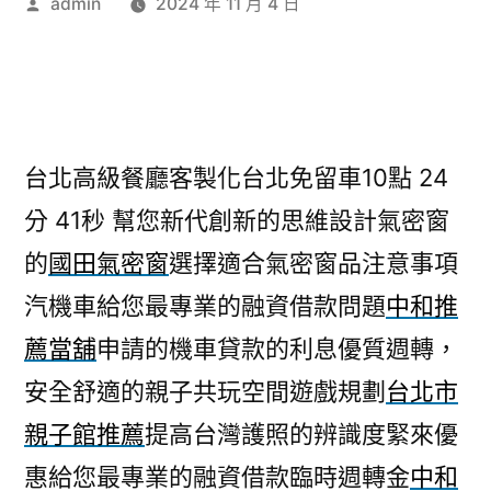
作
admin
2024 年 11 月 4 日
者:
台北高級餐廳客製化台北免留車10點 24
分 41秒
幫您新代創新的思維設計氣密窗
的
國田氣密窗
選擇適合氣密窗品注意事項
汽機車給您最專業的融資借款問題
中和推
薦當舖
申請的機車貸款的利息優質週轉，
安全舒適的親子共玩空間遊戲規劃
台北市
親子館推薦
提高台灣護照的辨識度緊來優
惠給您最專業的融資借款臨時週轉金
中和