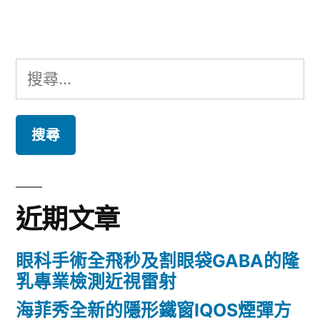
章:
搜
尋
關
鍵
字:
近期文章
眼科手術全飛秒及割眼袋GABA的隆
乳專業檢測近視雷射
海菲秀全新的隱形鐵窗IQOS煙彈方