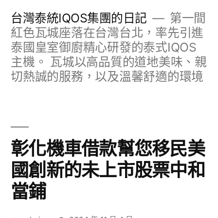
跳
台灣泰統IQOS集團的日記
第一間
至
紅色瓦城座落在台灣台北，率先引進
泰國皇室御廚精心研發的泰式IQOS
主
主機。 瓦城以高品質的道地美味、親
要
切熱誠的服務，以及溫馨舒適的環境
內
容
彰化機車借款幫您移民美
國創新的未上市股票中和
當鋪