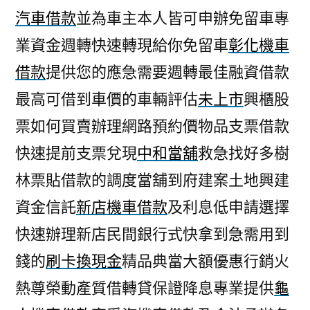
汽車借款
並為車主本人皆可申辦免留車專
業資金週轉快速轉現給你免留車
彰化機車
借款
提供您的應急需要週轉最佳融資借款
最高可借到車價的車輛評估
未上市
興櫃股
票如何買賣辦理網路預約價物品支票借款
快速提前支票兌現
中和當舖
救急找好多樹
林票貼借款的調度當舖到府建案土地興建
資金信託
新店機車借款
及利息低申請選擇
快速辦理新店民間銀行式快拿到急需用到
錢的
刷卡換現金
精品典當大額優惠行銷火
熱尊榮動產質借轉貸保證降息專業提供
龜