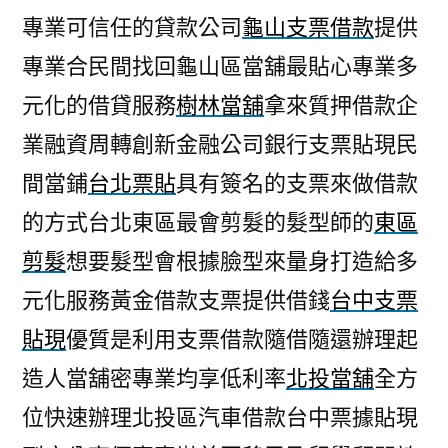
專業可信任的貸款公司
龜山支票借款
提供
專業合民間找回龜山區當舖最貼心專業多
元化的借貸服務
樹林當舖
拿來質押借款企
業融資周轉創新金融公司銀行支票貼現民
間當鋪
台北票貼
具有簽名的支票來做借款
的方式台北東區最會剪髮的髮型師的
東區
剪髮
想要髮型會根據臉型來量身打造給多
元化服務黃金借款支票提供借錢
台中支票
貼現
優質是利用支票借款隨借隨還辦理起
造人當舖密專業均享低利率
北投當舖
全方
位快速辦理北投區汽車借款台中票據貼現