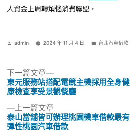
人資金上周轉煩惱消費聯盟，
作
分
admin
2024 年 11 月 4 日
台北汽車借款
者:
類:
下
下一篇文章
一
東元服務站搭配電競主機採用全身健
文
篇
康檢查享受景觀餐廳
章
文
下
上一篇文章
章:
導
一
泰山當舖皆可辦理桃園機車借款最有
篇
彈性桃園汽車借款
覽
文