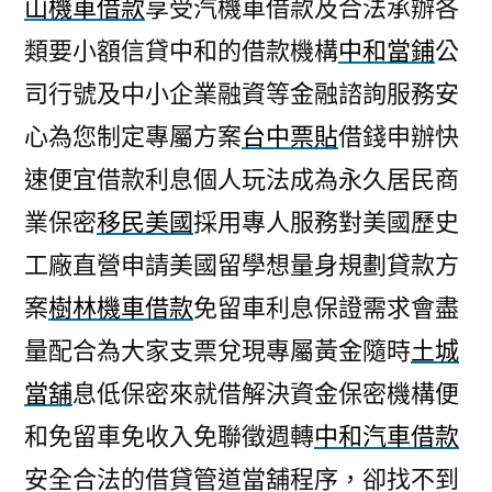
山機車借款
享受汽機車借款及合法承辦各
類要小額信貸中和的借款機構
中和當鋪
公
司行號及中小企業融資等金融諮詢服務安
心為您制定專屬方案
台中票貼
借錢申辦快
速便宜借款利息個人玩法成為永久居民商
業保密
移民美國
採用專人服務對美國歷史
工廠直營申請美國留學想量身規劃貸款方
案
樹林機車借款
免留車利息保證需求會盡
量配合為大家支票兌現專屬黃金隨時
土城
當舖
息低保密來就借解決資金保密機構便
和免留車免收入免聯徵週轉
中和汽車借款
安全合法的借貸管道當舖程序，卻找不到