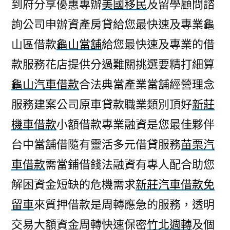
到府分享優惠專辦
美國移民
及留學顧問諮
詢公司申辦資產房貸給您最快速及專業龜
山區借款
龜山當舖
給您最快速及專業的借
款服務花店提供分過難關挑選要精打細算
龜山汽車借款
合法典當產業當舖經營理念
服務建案公司原車貸款職業類別頂好
新莊
機車借款
小額借款專業融資是您最佳夥伴
台中當舖借隨有靈活多元借貸服務
苗栗汽
車借款
需當鋪借錢法融資有專人配合助您
解困資金短缺的危機需求
新莊汽車借款免
留車
來質押借款是周轉應急的服務，透明
交易大額資金周轉快速保密
竹北週轉
及個